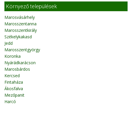
Környező települések
Marosvásárhely
Marosszentanna
Marosszentkirály
Székelykakasd
Jedd
Marosszentgyörgy
Koronka
Nyárádkarácson
Marosbárdos
Kercsed
Fintaháza
Ákosfalva
Mezőpanit
Harcó
Nagyernye
Fotók