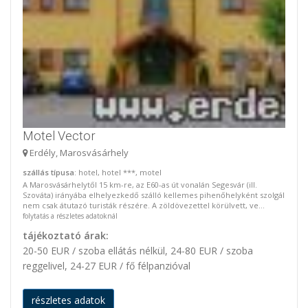
Motel Vector
Erdély, Marosvásárhely
szállás típusa
: hotel, hotel ***, motel
A Marosvásárhelytől 15 km-re, az E60-as út vonalán Segesvár (ill.
Szováta) irányába elhelyezkedő szálló kellemes pihenőhelyként szolgál
nem csak átutazó turisták részére. A zöldövezettel körülvett, ve...
folytatás a részletes adatoknál
tájékoztató árak:
20-50 EUR / szoba ellátás nélkül, 24-80 EUR / szoba
reggelivel, 24-27 EUR / fő félpanzióval
részletes adatok