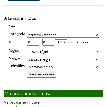
Új keresés indítása:
Név:
Kategória:
Ár:
-
/ fő / éjszaka
Régió:
Megye:
Település:
Marosvásárhely szállások
Marosvásárhely Hotelek