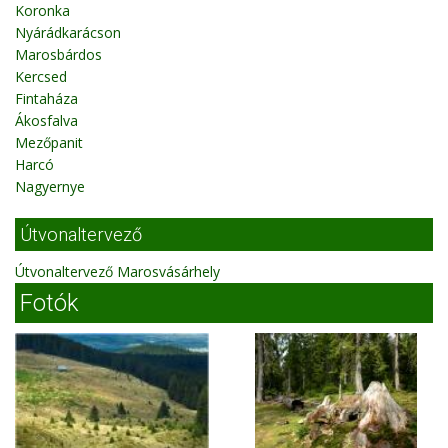
Koronka
Nyárádkarácson
Marosbárdos
Kercsed
Fintaháza
Ákosfalva
Mezőpanit
Harcó
Nagyernye
Útvonaltervező
Útvonaltervező Marosvásárhely
Fotók