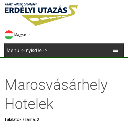
Magyar
Deutsch
Menü -> nyisd le ->
English
Romana
Marosvásárhely
Hotelek
Találatok száma: 2