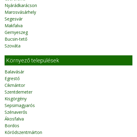
Nyárádkarácson
Marosvásárhely
Segesvár
Makfalva
Gernyeszeg
Bucsin-tető
Szováta
Környező települések
Balavásár
Egrestő
Cikmántor
Szentdemeter
Kisgörgény
Sepsimagyarós
Szénaverős
Ákosfalva
Bordos
Kóródszentmárton