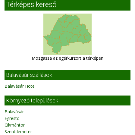
Térképes kereső
Mozgassa az egérkurzort a térképen
Balavásár szállások
Balavásár Hotel
Környező települések
Balavásár
Egrestő
Cikmántor
Szentdemeter