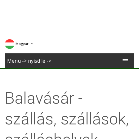
Magyar
Deutsch
Menü -> nyisd le ->
English
Romana
Balavásár -
szállás, szállások,