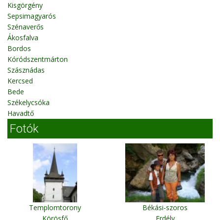
Kisgörgény
Sepsimagyarós
Szénaverős
Ákosfalva
Bordos
Kóródszentmárton
Szásznádas
Kercsed
Bede
Székelycsóka
Havadtő
Fotók
Templomtorony
Békási-szoros
Körösfő
Erdély