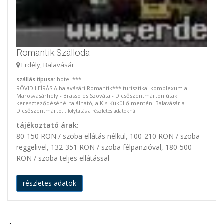
Romantik Szálloda
Erdély, Balavásár
szállás típusa
: hotel ***
RÖVID LEÍRÁS A balavásári Romantik*** turisztikai komplexum a
Marosvásárhely - Brassó és Szováta - Dicsőszentmárton útak
kereszteződésénél található, a Kis-Küküllő mentén. Balavásár a
Dicsőszentmárto...
folytatás a részletes adatoknál
tájékoztató árak:
80-150 RON / szoba ellátás nélkül, 100-210 RON / szoba
reggelivel, 132-351 RON / szoba félpanzióval, 180-500
RON / szoba teljes ellátással
részletes adatok