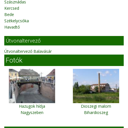
Szásznádas
Kercsed
Bede
Székelycsóka
Havadtő
Útvonaltervező
Útvonaltervező Balavásár
Fotók
Hazugok hídja
Dioszegi malom
Nagyszeben
Bihardioszeg