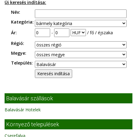
Új keresés indítása:
Név:
Kategória:
Ár:
-
/ fő / éjszaka
Régió:
Megye:
Település:
Balavásár szállások
Balavásár Hotelek
Környező települések
Cserefalva