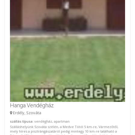
Hanga Vendégház
Erdély, Szováta
szállás típusa
: vendégház, apartman
Szálláshelyünk Szováta szélén, a Medve Tótól 5 km-re, Vármezőtől,
mely híres a pisztrángászatáról pedig mintegy 10 km-re található a