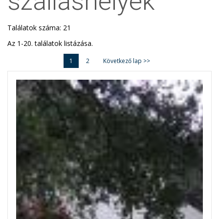
szálláshelyek
Találatok száma: 21
Az 1-20. találatok listázása.
1
2
Következő lap >>