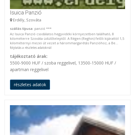
Isuica Panzió
Erdély, Szováta
szállás típusa
: panzió ***
Az Isuica Panzió csodálatos hegyvidéki környezetben található, 8
kilométerre Szováta üdülőteleptől. A Régen (Reghin) felőli kijárattól 1,5
kilométernyi mezei út vezet a hárommargarétás Panzióhoz, a Be...
folytatás a részletes adatoknál
tájékoztató árak:
5500-9000 HUF / szoba reggelivel, 13500-15000 HUF /
apartman reggelivel
részletes adatok