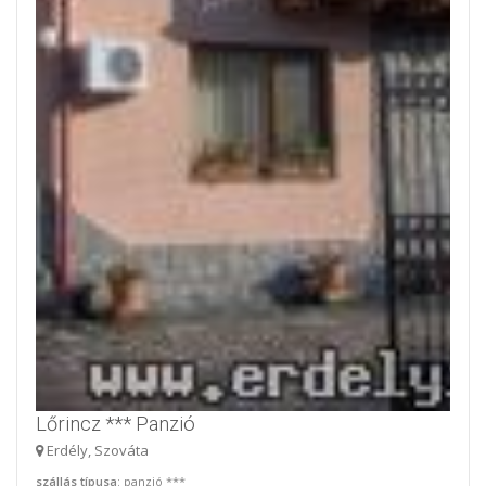
Lőrincz *** Panzió
Erdély, Szováta
szállás típusa
: panzió ***