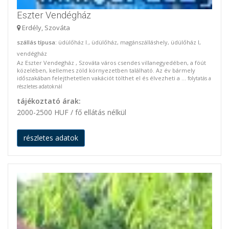
Eszter Vendégház
Erdély, Szováta
szállás típusa
: üdülőház I., üdülőház, magánszálláshely, üdülőház I,
vendégház
Az Eszter Vendegház , Szováta város csendes villanegyedében, a föút
közelében, kellemes zöld környezetben található. Az év bármely
időszakában felejthetetlen vakációt tölthet el és élvezheti a ...
folytatás a
részletes adatoknál
tájékoztató árak:
2000-2500 HUF / fő ellátás nélkül
részletes adatok