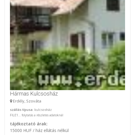
Hármas Kulcsosház
Erdély, Szováta
szállás típusa
: kulcsosház
FILE1...
folytatás a részletes adatoknál
tájékoztató árak:
15000 HUF / ház ellátás nélkül