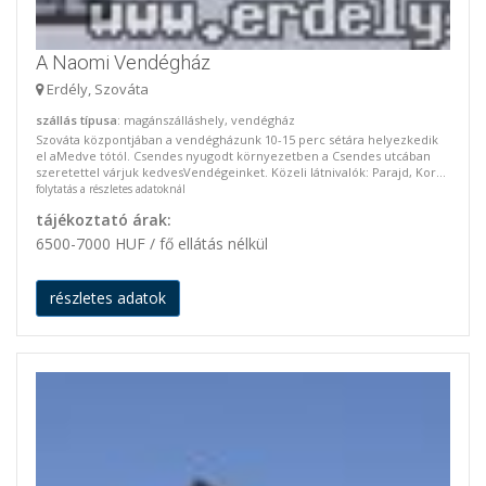
A Naomi Vendégház
Erdély, Szováta
szállás típusa
: magánszálláshely, vendégház
Szováta központjában a vendégházunk 10-15 perc sétára helyezkedik
el aMedve tótól. Csendes nyugodt környezetben a Csendes utcában
szeretettel várjuk kedvesVendégeinket. Közeli látnivalók: Parajd, Kor...
folytatás a részletes adatoknál
tájékoztató árak:
6500-7000 HUF / fő ellátás nélkül
részletes adatok