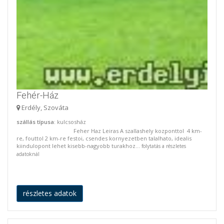
Fehér-Ház
Erdély, Szováta
szállás típusa
: kulcsosház
Feher Haz Leiras A szallashely kozponttol 4 km-
re, fouttol 2 km-re festoi, csendes kornyezetben talalhato, idealis
kiindulopont lehet kisebb-nagyobb turakhoz...
folytatás a részletes
adatoknál
részletes adatok