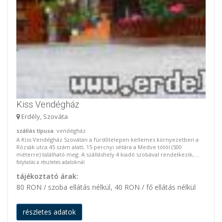
Kiss Vendégház
Erdély, Szováta
szállás típusa
: vendégház
A Kiss Vendégház Szovátán a fürdőtelepen kellemes környezetben a
Rózsák utca 45 szám alatt, 15 percnyi sétára a Medve tótól (500
méterre) található meg. A szálláshely 4 kiadó szobával rendelkezik, ...
folytatás a részletes adatoknál
tájékoztató árak:
80 RON / szoba ellátás nélkül, 40 RON / fő ellátás nélkül
részletes adatok