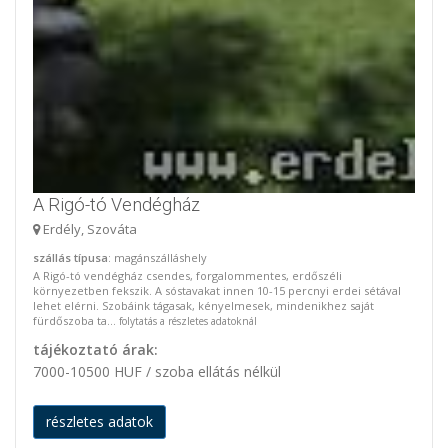
A Rigó-tó Vendégház
Erdély, Szováta
szállás típusa
: magánszálláshely
A Rigó-tó vendégház csendes, forgalommentes, erdőszéli
környezetben fekszik. A sóstavakat innen 10-15 percnyi erdei sétával
lehet elérni. Szobáink tágasak, kényelmesek, mindenikhez saját
fürdőszoba ta...
folytatás a részletes adatoknál
tájékoztató árak:
7000-10500 HUF / szoba ellátás nélkül
részletes adatok