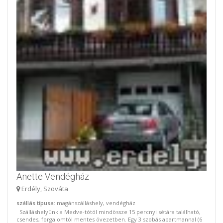
Anette Vendégház
Erdély, Szováta
szállás típusa
: magánszálláshely, vendégház
Szálláshelyünk a Medve-tótól mindössze 15 percnyi sétára található,
csendes, forgalomtól mentes övezetben. Egy 3 szobás apartmannal (6