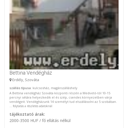
Bettina Vendégház
Erdély, Szováta
szállás típusa
: kulcsosház, magánszálláshely
A Bettina vendégház Szováta központi részén a Medvetó-tól 10-15
percnyi sétára helyezkedik el és szép, csendes környezetben várja
vendégeit. Vendégházunk 14 személyt tud elszállásolni az 5 szobában.
...
folytatás a részletes adatoknál
tájékoztató árak:
2000-3500 HUF / fő ellátás nélkül