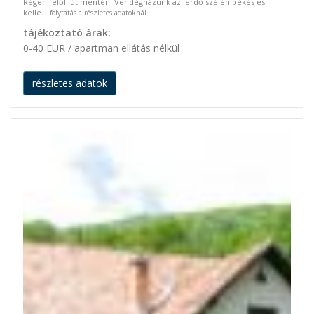
Régen felőli út mentén. Vendégházunk az erdő szélén békés és
kelle...
folytatás a részletes adatoknál
tájékoztató árak:
0-40 EUR / apartman ellátás nélkül
részletes adatok