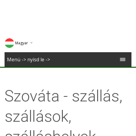
Magyar
Deutsch
Menü -> nyisd le ->
English
Romana
Szováta - szállás,
szállások,