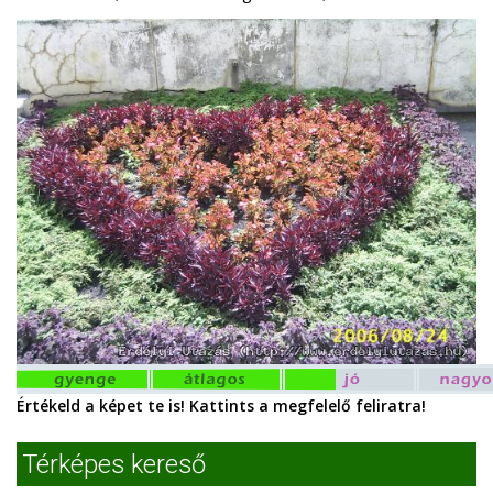
Értékeld a képet te is! Kattints a megfelelő feliratra!
Térképes kereső