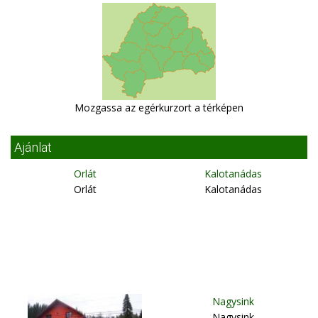
Mozgassa az egérkurzort a térképen
Ajánlat
Orlát
Kalotanádas
Orlát
Kalotanádas
Nagysink
Nagysink