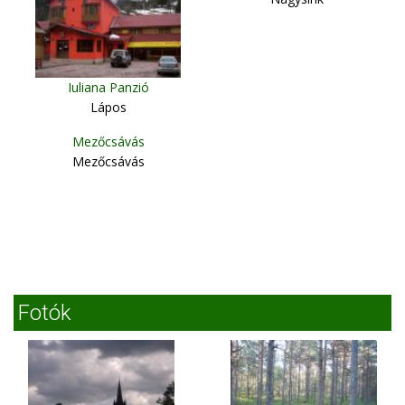
Iuliana Panzió
Lápos
Mezőcsávás
Mezőcsávás
Fotók