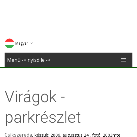
Magyar
Deutsch
Menü -> nyisd le ->
English
Romana
Virágok -
parkrészlet
Csíkszereda
, készült: 2006. augusztus 24., fotó: 2003mte