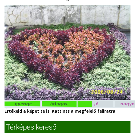
Értékeld a képet te is! Kattints a megfelelő feliratra!
Térképes kereső