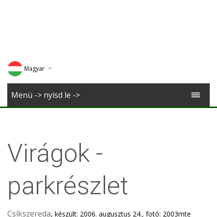
Magyar
Deutsch
Menü -> nyisd le ->
English
Romana
Virágok -
parkrészlet
Csíkszereda
, készült: 2006. augusztus 24., fotó: 2003mte