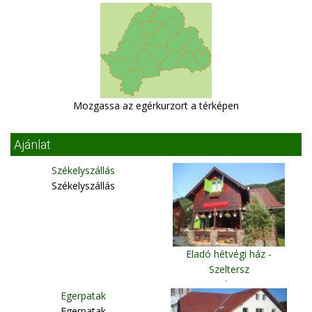
Mozgassa az egérkurzort a térképen
Ajánlat
Székelyszállás
Székelyszállás
Eladó hétvégi ház -
Szeltersz
Szeltersz
Egerpatak
Egerpatak