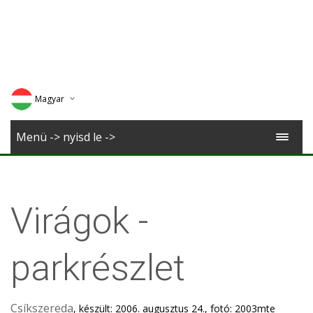
Magyar
Deutsch
Menü -> nyisd le ->
English
Romana
Virágok -
parkrészlet
Csíkszereda
, készült: 2006. augusztus 24., fotó: 2003mte