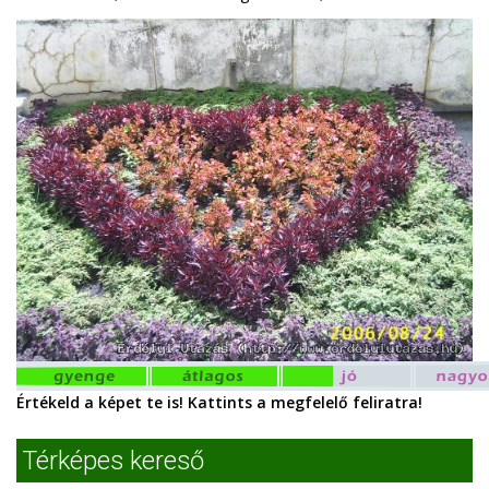
Értékeld a képet te is! Kattints a megfelelő feliratra!
Térképes kereső