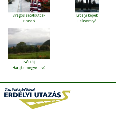
virágos sétálóutcák
Erdélyi képek
Brassó
Csíksomlyó
Ivói táj
Hargita megye - Ivó