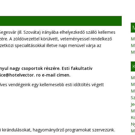
M
gesvár (ill. Szováta) irányába elhelyezkedő szálló kellemes
zére. A zöldövezettel körülvett, veteményessel rendelkező
M
özi specialitásokkal illetve napi menüvel várja az
M
M
K
onyul nagy csoportok részére. Esti fakultatív
ce@hotelvector. ro e-mail címen.
M
M
dves vendégeink egy kellemesebb esti időtöltés végett
Ma
S
Je
M
K
N
öldi kirándulásokat, hagyományőrző programokat szervezünk.
M