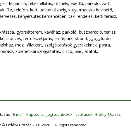
i, félpanzió, teljes ellátás, tűzhely, ebédlő, parkoló, zárt
ár, TV, telefon, kert, udvari tűzhely, kutya/macska bevihető,
szervezés, kenyérsütés kemencében, taxi rendelés, kerti terasz,
krászda, gyorsétterem, kávéház, parkoló, buszparkoló, tenisz,
-kölcsönzés, természetjárás, erdő/park, strand, gyógyfürdő,
ínház, mozi, állatkert, szolgáltatások gyerekeknek, posta,
drász, kozmetikai szolgáltatás, disco, piac, állatok,
Utazás -
E-mail
-
Kapcsolat
-
Jogi tudnivalók
-
szállások
-
Erdélyi Utazás
t © Erdélyi Utazás 2005-2026 All rights reserved !