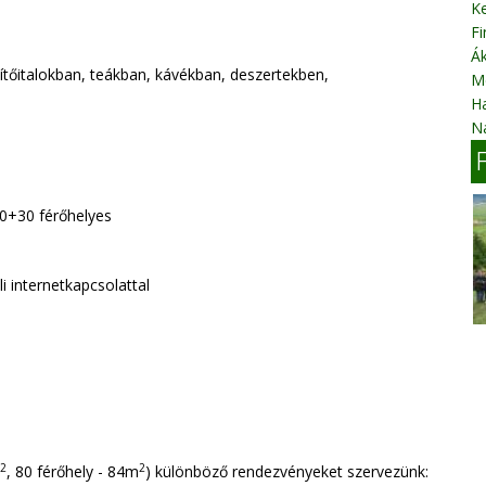
K
Fi
Ák
dítőitalokban, teákban, kávékban, deszertekben,
M
H
N
0+30 férőhelyes
i internetkapcsolattal
2
2
, 80 férőhely - 84m
) különböző rendezvényeket szervezünk: