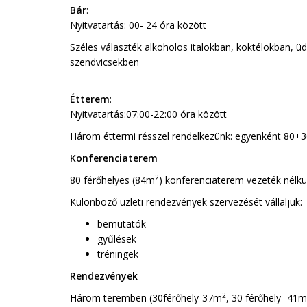
Bár
:
Nyitvatartás: 00- 24 óra között
Széles választék alkoholos italokban, koktélokban, ü
szendvicsekben
Étterem
:
Nyitvatartás:07:00-22:00 óra között
Három éttermi résszel rendelkezünk: egyenként 80+3
Konferenciaterem
2
80 férőhelyes (84m
) konferenciaterem vezeték nélkül
Különböző üzleti rendezvények szervezését vállaljuk:
bemutatók
gyűlések
tréningek
Rendezvények
2
Három teremben (30férőhely-37m
, 30 férőhely -41m