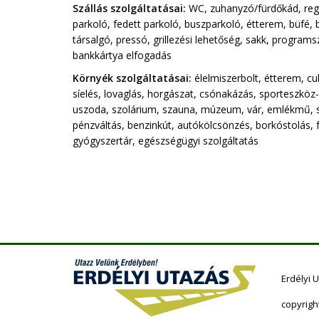
Szállás szolgáltatásai:
WC, zuhanyzó/fürdőkád, reggel
parkoló, fedett parkoló, buszparkoló, étterem, büfé, b
társalgó, pressó, grillezési lehetőség, sakk, program
bankkártya elfogadás
Környék szolgáltatásai:
élelmiszerbolt, étterem, cu
síelés, lovaglás, horgászat, csónakázás, sporteszköz
uszoda, szolárium, szauna, múzeum, vár, emlékmű, sz
pénzváltás, benzinkút, autókölcsönzés, borkóstolás, fo
gyógyszertár, egészségügyi szolgáltatás
Erdélyi 
copyrigh