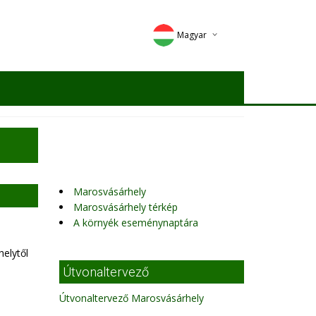
Magyar
Deutsch
English
Romana
Marosvásárhely
Marosvásárhely térkép
A környék eseménynaptára
elytől
Útvonaltervező
Útvonaltervező Marosvásárhely