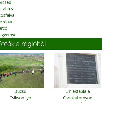
ercsed
ntaháza
osfalva
ezőpanit
arcó
agyernye
Fotók a régióból
Bucsú
Emléktábla a
Csíksomlyó
Csonkatornyon
Nagyszalonta