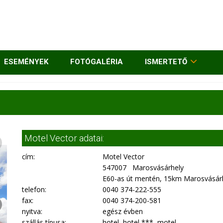
ESEMÉNYEK
FOTÓGALÉRIA
ISMERTETŐ
Motel Vector adatai:
cím:
Motel Vector
547007 Marosvásárhely
E60-as út mentén, 15km Marosvásárh
telefon:
0040 374-222-555
fax:
0040 374-200-581
nyitva:
egész évben
szállás típusa:
hotel, hotel ***, motel