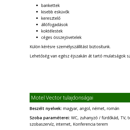
bankettek
kisebb esküvők
keresztelő
állófogadások
koktélestek
céges összejövetelek
Külön kérésre személyszállítást biztosítunk.
Lehetőség van egész éjszakán át tartó mulatságok s
Motel Vector tulajdonságai
Beszélt nyelvek:
magyar, angol, német, román
Szoba paraméterei:
WC, zuhanyzó / fürdőkád, TV, te
szobaszervíz, internet, Konferencia terem