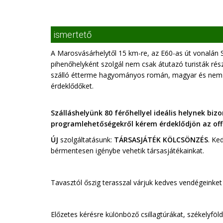
ismertető
A Marosvásárhelytől 15 km-re, az E60-as út vonalán Se
pihenőhelyként szolgál nem csak átutazó turisták rés
szálló étterme hagyományos román, magyar és nemzetk
érdeklődőket.
Szálláshelyünk 80 férőhellyel ideális helynek biz
programlehetőségekről kérem érdeklődjön az offi
ÚJ
szolgáltatásunk:
TÁRSASJÁTÉK KÖLCSÖNZÉS
. Ke
bérmentesen igénybe vehetik társasjátékainkat.
Tavasztól őszig terasszal várjuk kedves vendégeinket
Előzetes kérésre különböző csillagtúrákat, székelyf