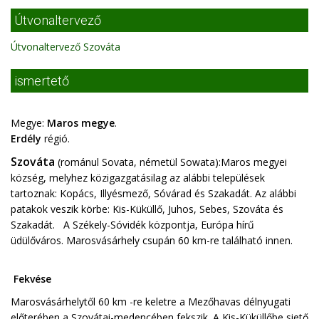
Útvonaltervező
Útvonaltervező Szováta
ismertető
Megye:
Maros megye
.
Erdély
régió.
Szováta
(románul Sovata, németül Sowata):Maros megyei
község, melyhez közigazgatásilag az alábbi települések
tartoznak: Kopács, Illyésmező, Sóvárad és Szakadát. Az alábbi
patakok veszik körbe: Kis-Küküllő, Juhos, Sebes, Szováta és
Szakadát. A Székely-Sóvidék központja, Európa hírű
üdülőváros. Marosvásárhely csupán 60 km-re található innen.
Fekvése
Marosvásárhelytől 60 km -re keletre a Mezőhavas délnyugati
előterében a Szovátai-medencében fekszik. A Kis-Küküllőbe siető