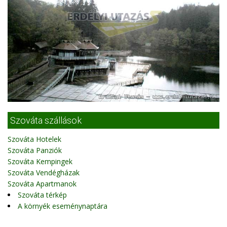
Szováta szállások
Szováta Hotelek
Szováta Panziók
Szováta Kempingek
Szováta Vendégházak
Szováta Apartmanok
Szováta térkép
A környék eseménynaptára