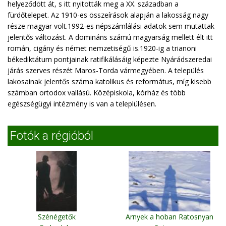
helyeződött át, s itt nyitották meg a XX. században a
fürdőtelepet. Az 1910-es összeírások alapján a lakosság nagy
része magyar volt.1992-es népszámlálási adatok sem mutattak
jelentős változást. A domináns számú magyarság mellett élt itt
román, cigány és német nemzetiségű is.1920-ig a trianoni
békediktátum pontjainak ratifikálásáig képezte Nyárádszeredai
járás szerves részét Maros-Torda vármegyében. A település
lakosainak jelentős száma katolikus és református, míg kisebb
számban ortodox vallású. Középiskola, kórház és több
egészségügyi intézmény is van a teleplülésen.
Fotók a régióból
Szénégetők
Arnyek a hoban Ratosnyan