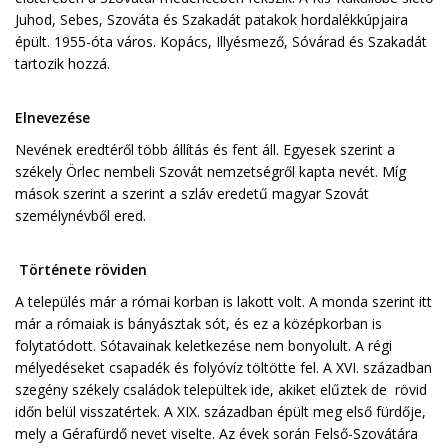
Juhod, Sebes, Szováta és Szakadát patakok hordalékkúpjaira
épült. 1955-óta város. Kopács, Illyésmező, Sóvárad és Szakadát
tartozik hozzá.
Elnevezése
Nevének eredtéről több állítás és fent áll. Egyesek szerint a
székely Örlec nembeli Szovát nemzetségről kapta nevét. Míg
mások szerint a szerint a szláv eredetű magyar Szovát
személynévből ered.
Története röviden
A település már a római korban is lakott volt. A monda szerint itt
már a rómaiak is bányásztak sót, és ez a középkorban is
folytatódott. Sótavainak keletkezése nem bonyolult. A régi
mélyedéseket csapadék és folyóvíz töltötte fel. A XVI. században
szegény székely családok települtek ide, akiket elűztek de rövid
időn belül visszatértek. A XIX. században épült meg első fürdője,
mely a Gérafürdő nevet viselte. Az évek során Felső-Szovátára