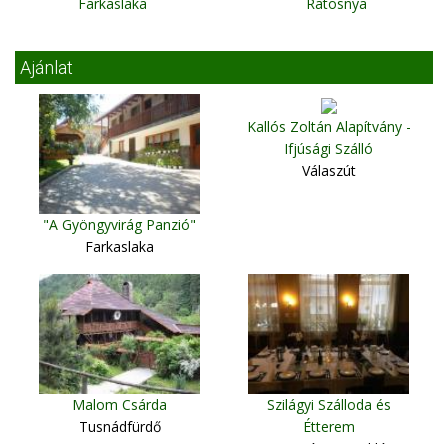
Farkaslaka
Ratosnya
Ajánlat
Kallós Zoltán Alapítvány -
Ifjúsági Szálló
Válaszút
"A Gyöngyvirág Panzió"
Farkaslaka
Malom Csárda
Szilágyi Szálloda és
Tusnádfürdő
Étterem