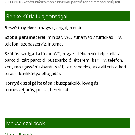
2008-2013 közötti időszakban turisztikai panzió rendeltetéssel felújított.
Benke Kúria tulajdonságai
Beszélt nyelvek:
magyar, angol, román
Szoba paraméterei:
minibár, WC, zuhanyzó / fürdőkád, TV,
telefon, szobaszervíz, internet
Szállás szolgáltatásai:
WC, reggeli, félpanzió, teljes ellátás,
parkoló, zárt parkoló, buszparkoló, étterem, bár, TV, telefon,
kert, mozgássérült-barát, széf, taxi rendelés, asztalitenisz, kerti
terasz, bankkártya elfogadás
Környék szolgáltatásai:
buszparkoló, lovaglás,
természetjárás, posta, benzinkút
Maksa szállások
Maksa Panzió