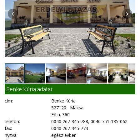
Benke Kúria adatai:
cím:
Benke Kúria
527120 Maksa
Fő u. 360
telefon:
0040 267-345-788, 0040 751-135-062
fax:
0040 267-345-773
nyitva:
egész évben