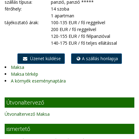
szállás típusa:
panzió, panzió *****
férőhely:
14 szoba
1 apartman
tájékoztató árak:
100-135 EUR / fő reggelivel
200 EUR / fő reggelivel
120-155 EUR / fő félpanzióval
140-175 EUR / fő teljes ellátással
Üzenet küldése
A szállás honlapja
Maksa
Maksa térkép
A környék eseménynaptára
Útvonaltervező
Útvonaltervező Maksa
ismertető