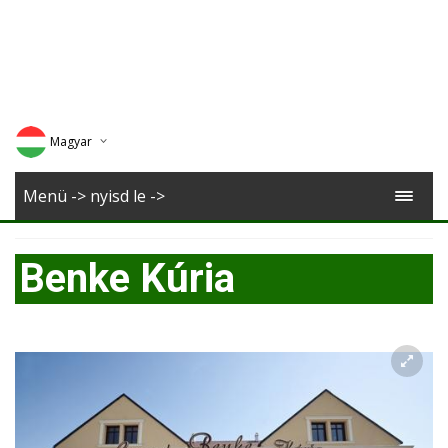
Magyar
Deutsch
Menü -> nyisd le ->
English
Benke Kúria
Romana