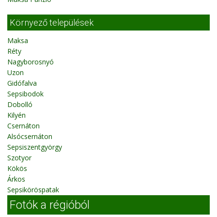
Környező települések
Maksa
Réty
Nagyborosnyó
Uzon
Gidófalva
Sepsibodok
Dobolló
Kilyén
Csernáton
Alsócsernáton
Sepsiszentgyörgy
Szotyor
Kökös
Árkos
Sepsiköröspatak
Fotók a régióból