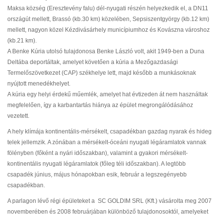
Maksa község (Eresztevény falu) dél-nyugati részén helyezkedik el, a DN11
országút mellett, Brassó (kb.30 km) közelében, Sepsiszentgyörgy (kb.12 km)
mellett, nagyon közel Kézdivásárhely municípiumhoz és Kovászna városhoz
(kb.21 km).
A Benke Kúria utolsó tulajdonosa Benke László volt, akit 1949-ben a Duna
Deltába deportáltak, amelyet követően a kúria a Mezőgazdasági
Termelőszövetkezet (CAP) székhelye lett, majd később a munkásoknak
nyújtott menedékhelyet.
A kúria egy helyi érdekű műemlék, amelyet hat évtizeden át nem használtak
megfelelően, így a karbantartás hiánya az épület megrongálódásához
vezetett.
A hely klímája kontinentális-mérsékelt, csapadékban gazdag nyarak és hideg
telek jellemzik. A zónában a mérsékelt-óceáni nyugati légáramlatok vannak
fölényben (főként a nyári időszakban), valamint a gyakori mérsékelt-
kontinentális nyugati légáramlatok (főleg téli időszakban). A legtöbb
csapadék június, május hónapokban esik, február a legszegényebb
csapadékban.
A parlagon lévő régi épületeket a SC GOLDIM SRL (Kft.) vásárolta meg 2007
novemberében és 2008 februárjában különböző tulajdonosoktól, amelyeket