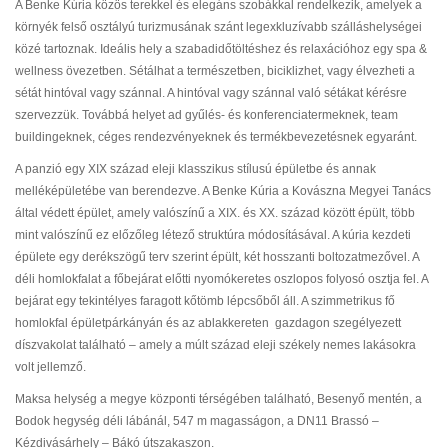
A Benke Kúria közös terekkel és elegáns szobákkal rendelkezik, amelyek a
környék felső osztályú turizmusának szánt legexkluzívabb szálláshelységei
közé tartoznak. Ideális hely a szabadidőtöltéshez és relaxációhoz egy spa &
wellness övezetben. Sétálhat a természetben, biciklizhet, vagy élvezheti a
sétát hintóval vagy szánnal. A hintóval vagy szánnal való sétákat kérésre
szervezzük. Továbbá helyet ad gyűlés- és konferenciatermeknek, team
buildingeknek, céges rendezvényeknek és termékbevezetésnek egyaránt.
A panzió egy XIX század eleji klasszikus stílusú épületbe és annak
melléképületébe van berendezve. A Benke Kúria a Kovászna Megyei Tanács
által védett épület, amely valószínű a XIX. és XX. század között épült, több
mint valószínű ez előzőleg létező struktúra módosításával. A kúria kezdeti
épülete egy derékszögű terv szerint épült, két hosszanti boltozatmezővel. A
déli homlokfalat a főbejárat előtti nyomókeretes oszlopos folyosó osztja fel. A
bejárat egy tekintélyes faragott kőtömb lépcsőből áll. A szimmetrikus fő
homlokfal épületpárkányán és az ablakkereten gazdagon szegélyezett
díszvakolat található – amely a múlt század eleji székely nemes lakásokra
volt jellemző.
Maksa helység a megye központi térségében található, Besenyő mentén, a
Bodok hegység déli lábánál, 547 m magasságon, a DN11 Brassó –
Kézdivásárhely – Bákó útszakaszon.