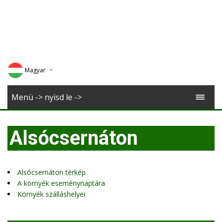
Magyar
Deutsch
Menü -> nyisd le ->
English
Alsócsernáton
Romana
Alsócsernáton térkép
A környék eseménynaptára
Környék szálláshelyei