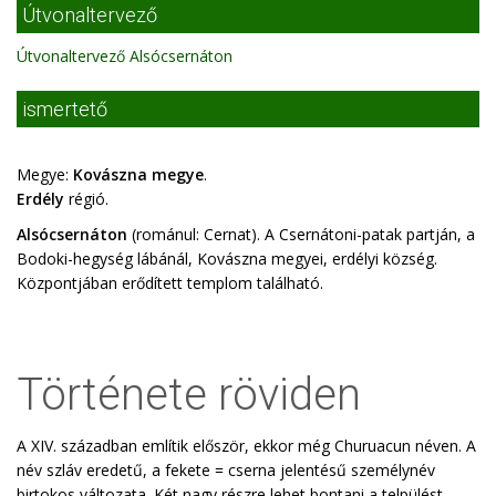
Útvonaltervező
Útvonaltervező Alsócsernáton
ismertető
Megye:
Kovászna megye
.
Erdély
régió.
Alsócsernáton
(románul: Cernat). A Csernátoni-patak partján, a
Bodoki-hegység lábánál, Kovászna megyei, erdélyi község.
Központjában erődített templom található.
Története röviden
A XIV. században említik először, ekkor még Churuacun néven. A
név szláv eredetű, a fekete = cserna jelentésű személynév
birtokos változata. Két nagy részre lehet bontani a telpülést.