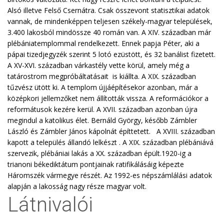
Alsó illetve Felső Csernátra. Csak összevont statisztikai adatok
vannak, de mindenképpen teljesen székely-magyar települések,
3.400 lakosból mindössze 40 román van. A XIV. században már
plébániatemplommal rendelkezett. Ennek papja Péter, aki a
pápai tizedjegyzék szerint 5 lotó ezüstött, és 32 banálist fizetett.
A XV-XVI. században várkastély vette körül, amely még a
tatárostrom megpróbáltatásait is kiállta. A XIX. században
tűzvész ütött ki. A templom újjáépítésekor azonban, már a
középkori jellemzőket nem állították vissza. A reformációkor a
reformátusok kezére kerül. A XVII. században azonban újra
megindul a katolikus élet. Bernáld György, később Zámbler
László és Zámbler János kápolnát építtetett. A XVIII. században
kapott a település állandó lelkészt . A XIX. században plébániává
szervezik, plébániai lakás a XX. században épült.1920-ig a
trianoni békediktátum pontjainak ratifikálásáig képezte
Háromszék vármegye részét. Az 1992-es népszámlálási adatok
alapján a lakosság nagy része magyar volt.
Látnivalói