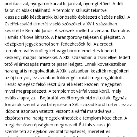
portikusszal, nyugaton karzatfeljáróval, nyeregtetővel. A déli
falon öt ablak található. A templom stílusát tekintve
klasszicizáló későbarokk különösebb építészeti díszítés nélkül. A
Cseffei-család címerét viselő szószéket a XVII. században
készítette Bernáld János. A szószék mellett a vértanú Damokos
Tamás sírköve látható. A harangtorony teljesen újjáépített. A
középkori jegyek sehol sem fedezhetőek fel. Az eredeti
templom valószínűleg két vagy három emeletes lehetett,
keskeny, magas lőrésekkel. A XIX. században a zsindellyel fedett
tető villámcsapás miatt teljesen leégett. Ennek következtében
harangjai is megolvadtak. A XIX. században kezdték megépíteni
az új tornyot, ez azonban földrengés miatt megrongálódott.
Tehát az egész felső részt újra el kellett kezdeni megépíteni
mivel megrepedezett. A templomot várfal veszi körül, mely
ovális alaprajzú. Bejáratát védőtornyok biztosították. Egyházi
források szerint a várfal építése a XVI. század körül történt ez az
időpont azonban vitatott. Viszont a várfal maradványai,
elszórtan mai napig megtekinthetőek a templom közelében. A
meglehetősen épségben megmaradt É-i falszakasz jól
szemlélteti az egykori védőfal fölépítését, méreteit és