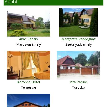
Ajánlat
Akác Panzió
Margaréta Vendégház
Marosvásárhely
Székelyudvarhely
Koronna Hotel
Rita Panzió
Temesvár
Torockó