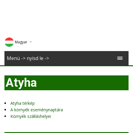
Magyar
Deutsch
Menü -> nyisd le ->
English
Atyha
Romana
Atyha térkép
A környék eseménynaptára
Környék szálláshelyei