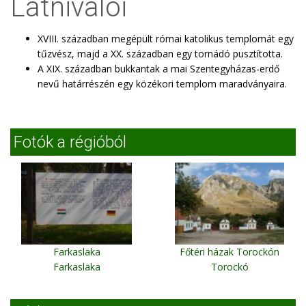
Látnivalói
XVIII. században megépült római katolikus templomát egy
tűzvész, majd a XX. században egy tornádó pusztította.
A XIX. században bukkantak a mai Szentegyházas-erdő
nevű határrészén egy közékori templom maradványaira.
Fotók a régióból
Farkaslaka
Főtéri házak Torockón
Farkaslaka
Torockó