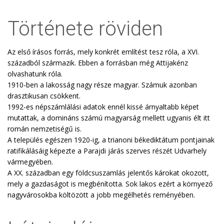
Története röviden
Az első írásos forrás, mely konkrét említést tesz róla, a XVI.
századból származik. Ebben a forrásban még Attijakénz
olvashatunk róla.
1910-ben a lakosság nagy része magyar. Számuk azonban
drasztikusan csökkent.
1992-es népszámlálási adatok ennél kissé árnyaltabb képet
mutattak, a domináns számú magyarság mellett ugyanis élt itt
román nemzetiségű is.
A település egészen 1920-ig, a trianoni békediktátum pontjainak
ratifikálásáig képezte a Parajdi járás szerves részét Udvarhely
vármegyében.
A XX. században egy földcsuszamlás jelentős károkat okozott,
mely a gazdaságot is megbénította. Sok lakos ezért a környező
nagyvárosokba költözött a jobb megélhetés reményében.