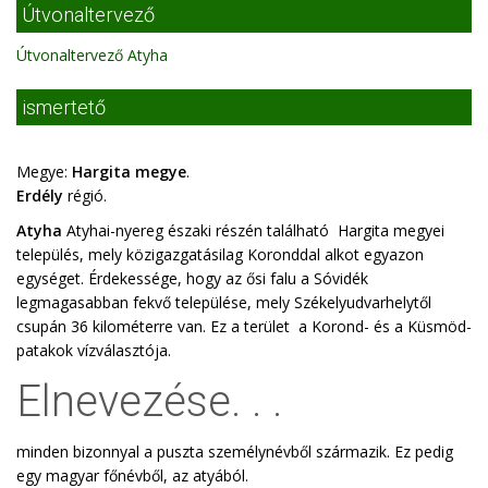
Útvonaltervező
Útvonaltervező Atyha
ismertető
Megye:
Hargita megye
.
Erdély
régió.
Atyha
Atyhai-nyereg északi részén található Hargita megyei
település, mely közigazgatásilag Koronddal alkot egyazon
egységet. Érdekessége, hogy az ősi falu a Sóvidék
legmagasabban fekvő települése, mely Székelyudvarhelytől
csupán 36 kilométerre van. Ez a terület a Korond- és a Küsmöd-
patakok vízválasztója.
Elnevezése. . .
minden bizonnyal a puszta személynévből származik. Ez pedig
egy magyar főnévből, az atyából.