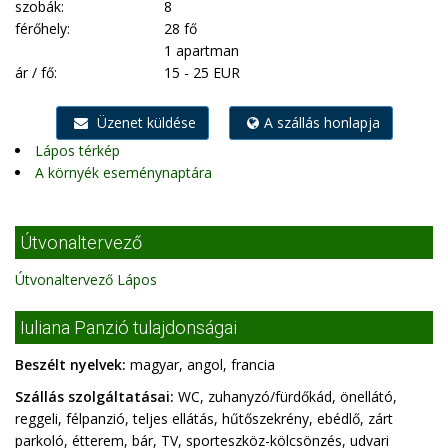
szobák:
8
férőhely:
28 fő
1 apartman
ár / fő:
15 - 25 EUR
Üzenet küldése
A szállás honlapja
Lápos térkép
A környék eseménynaptára
Útvonaltervező
Útvonaltervező Lápos
Iuliana Panzió tulajdonságai
Beszélt nyelvek:
magyar, angol, francia
Szállás szolgáltatásai:
WC, zuhanyzó/fürdőkád, önellátó,
reggeli, félpanzió, teljes ellátás, hűtőszekrény, ebédlő, zárt
parkoló, étterem, bár, TV, sporteszköz-kölcsönzés, udvari