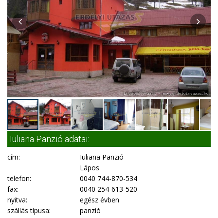
Iuliana Panzió adatai:
cím:
Iuliana Panzió
Lápos
telefon:
0040 744-870-534
fax:
0040 254-613-520
nyitva:
egész évben
szállás típusa:
panzió