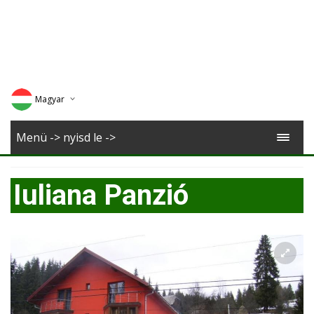
Magyar
Deutsch
Menü -> nyisd le ->
English
Iuliana Panzió
Romana