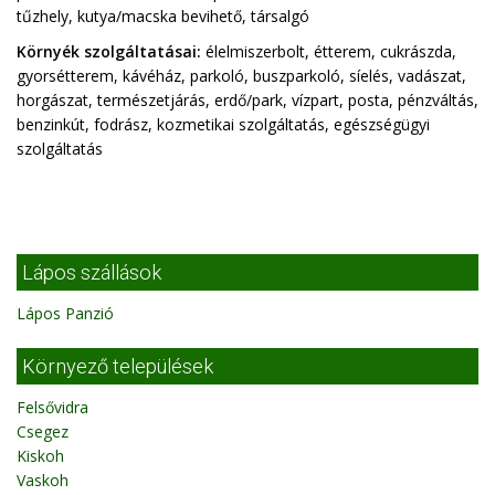
tűzhely, kutya/macska bevihető, társalgó
Környék szolgáltatásai:
élelmiszerbolt, étterem, cukrászda,
gyorsétterem, kávéház, parkoló, buszparkoló, síelés, vadászat,
horgászat, természetjárás, erdő/park, vízpart, posta, pénzváltás,
benzinkút, fodrász, kozmetikai szolgáltatás, egészségügyi
szolgáltatás
Lápos szállások
Lápos Panzió
Környező települések
Felsővidra
Csegez
Kiskoh
Vaskoh