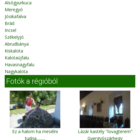
Alsógyurkuca
Meregyó
Jósikafalva
Brád
Incsel
Székelyjó
Abrudbánya
Kiskalota
Kalotaújfalu
Havasnagyfalu
Nagykalota
Fotók a régióból
Ez a halom ha mesélni
Lázár kastély "lovagterem"
tudna.........
Gyergyószárhegy