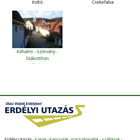
Koltó
Csekefalva
Kőhalmi - Szórvány -
Diákotthon
Kőhalom
Erdélyi Utazás -
E-mail
-
Kapcsolat
-
Jogi tudnivalók
-
szállások
-