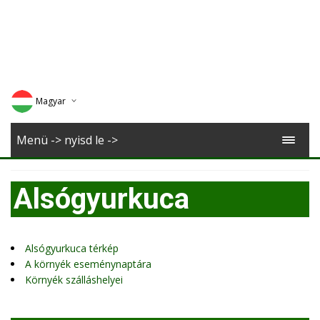
Magyar
Deutsch
Menü -> nyisd le ->
English
Alsógyurkuca
Romana
Alsógyurkuca térkép
A környék eseménynaptára
Környék szálláshelyei