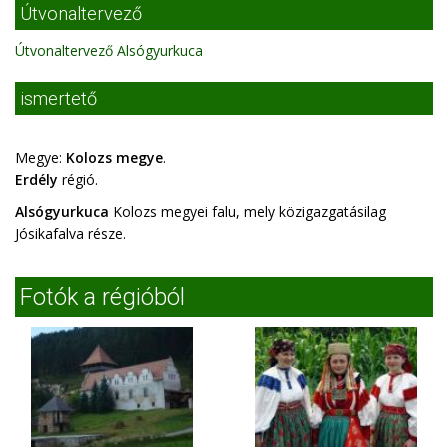
Útvonaltervező
Útvonaltervező Alsógyurkuca
ismertető
Megye:
Kolozs megye
.
Erdély
régió.
Alsógyurkuca
Kolozs megyei falu, mely közigazgatásilag
Jósikafalva része.
Fotók a régióból