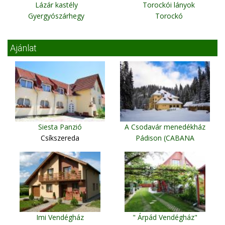
Lázár kastély
Torockói lányok
Gyergyószárhegy
Torockó
Ajánlat
Siesta Panzió
A Csodavár menedékház
Csíkszereda
Pádison (CABANA
CETATILE PONORULUI)
Pádis
Imi Vendégház
" Árpád Vendégház"