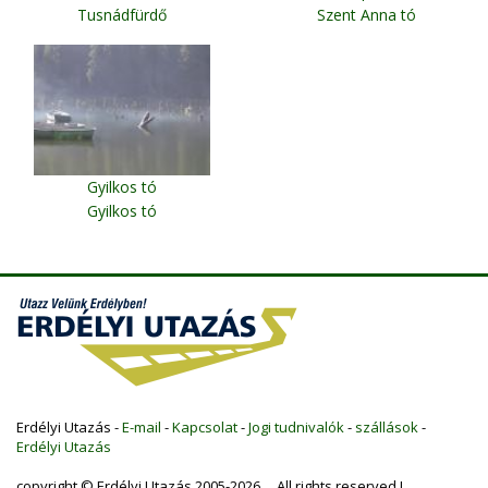
Tusnádfürdő
Szent Anna tó
Gyilkos tó
Gyilkos tó
Erdélyi Utazás -
E-mail
-
Kapcsolat
-
Jogi tudnivalók
-
szállások
-
Erdélyi Utazás
copyright © Erdélyi Utazás 2005-2026 All rights reserved !