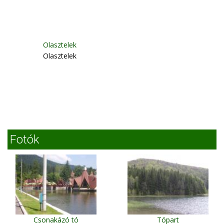
Olasztelek
Olasztelek
Fotók
Csonakázó tó
Tópart