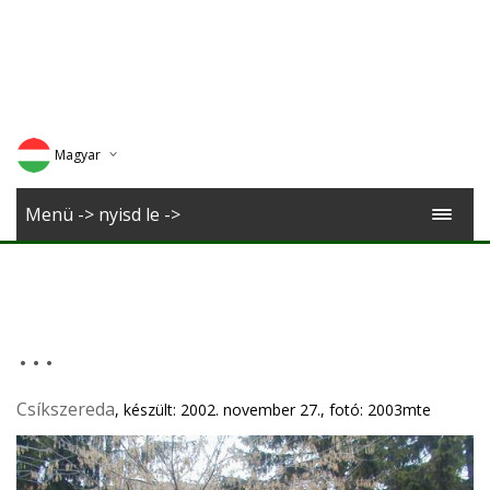
Magyar
Deutsch
Menü -> nyisd le ->
English
Romana
...
Csíkszereda
, készült: 2002. november 27., fotó: 2003mte