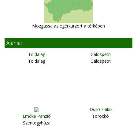
Mozgassa az egérkurzort a térképen
Ajánlat
Toldalag
Gálospetri
Toldalag
Gálospetri
Dulló Enikő
Emőke Panzió
Torockó
Szentegyháza