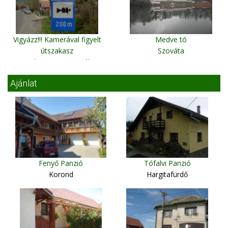
Vigyázz!!! Kamerával figyelt
Medve tó
útszakasz
Szováta
Parajd (Hargita megyében
meg sok helyen)
Ajánlat
Fenyő Panzió
Tófalvi Panzió
Korond
Hargitafürdő