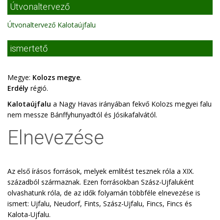
Útvonaltervező
Útvonaltervező Kalotaújfalu
ismertető
Megye:
Kolozs megye
.
Erdély
régió.
Kalotaújfalu
a Nagy Havas irányában fekvő Kolozs megyei falu
nem messze Bánffyhunyadtól és Jósikafalvától.
Elnevezése
Az első írásos források, melyek említést tesznek róla a XIX.
századból származnak. Ezen forrásokban Szász-Ujfaluként
olvashatunk róla, de az idők folyamán többféle elnevezése is
ismert: Ujfalu, Neudorf, Fints, Szász-Ujfalu, Fincs, Fincs és
Kalota-Ujfalu.