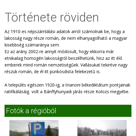
Története röviden
Az 1910-es népszámlálási adatok arról számolnak be, hogy a
lakosság nagy része román, de nem elhanyagolható a magyar
kisebbség számaránya sem.
Ez az arány 2002-re annyit módosult, hogy ekkorra már
etnikailag homogén lakosságról beszélhetünk, hisz az itt élő
emberek mind román nemzetiségűek. Vallásukat tekintve nagy
részük román, de él itt pünkösdista felekezetű is.
A település egészen 1920-ig, a trianoni békediktátum pontjainak
ratifikálásáig volt a Bánffyhunyadi járás része Kolozs megyébe.
Fotók a régióból