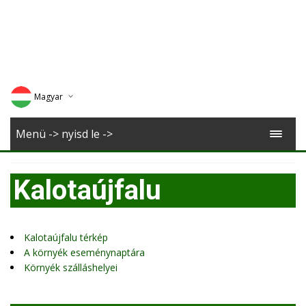
Magyar
Deutsch
Menü -> nyisd le ->
English
Kalotaújfalu
Romana
Kalotaújfalu térkép
A környék eseménynaptára
Környék szálláshelyei