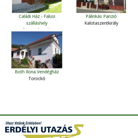
Caládi Ház - Falusi
Pálinkás Panzió
szálláshely
Kalotaszentkirály
Csíkszentdomokos
Both Ilona Vendégház
Torockó