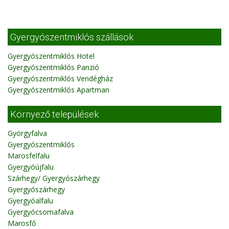
Gyergyószentmiklós szállások
Gyergyószentmiklós Hotel
Gyergyószentmiklós Panzió
Gyergyószentmiklós Vendégház
Gyergyószentmiklós Apartman
Környező települések
Györgyfalva
Gyergyószentmiklós
Marosfelfalu
Gyergyóújfalu
Szárhegy/ Gyergyószárhegy
Gyergyószárhegy
Gyergyóalfalu
Gyergyócsomafalva
Marosfő