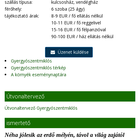
szállás típusa:
kulcsosház, vendégház
férőhely:
6 szoba (25 ágy)
tájékoztató árak:
8-9 EUR / fő ellátás nélkül
10-11 EUR / fő reggelivel
15-16 EUR / fő félpanzióval
90-100 EUR / ház ellátás nélkül
Üzenet küldése
Gyergyószentmiklós
Gyergyószentmiklós térkép
A környék eseménynaptára
Útvonaltervező
Útvonaltervező Gyergyószentmiklós
ismertető
Néha jólesik az erdő mélyén, távol a világ zajától