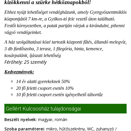
kizökkenni a szürke hétköznapokból!
Ehhez nyújt lehetőséget vendégházunk, amely Gyergyószentmiklós
központjától 7 km-re, a Gyilkos-tó fele vezető úton található.
Festői környezetben, a patak partján várjuk a kirándulni, pihenni
vágyó vendégeinket.
A ház szolgáltatásai közé tartozik központi fűtés, állandó melegvíz,
3 db fürdőszoba, 3 terasz, 1 filegória, hinta, kemence,
kosárpalánk, íjászati lehetőség
Férőhely: 25 személy
Kedvezmények:
14 év alatti gyerekeknek 50%
20 fő feletti csoport esetén 10%
10 fő feletti csoport esetén igényelhető tábortűz
Gellért Kulcsosház tulajdonságai
Beszélt nyelvek:
magyar, román
Szoba paraméterei:
mikro, hűtőszekrény, WC, zuhanyzó /