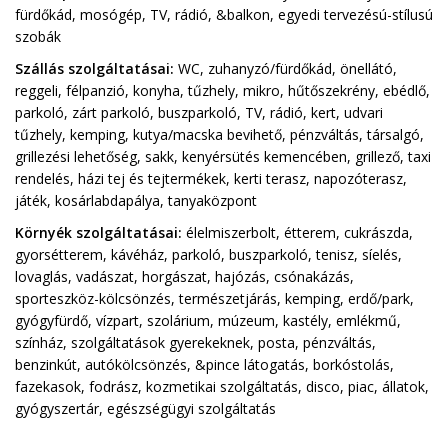
fürdőkád, mosógép, TV, rádió, &balkon, egyedi tervezésú-stílusú
szobák
Szállás szolgáltatásai:
WC, zuhanyzó/fürdőkád, önellátó,
reggeli, félpanzió, konyha, tűzhely, mikro, hűtőszekrény, ebédlő,
parkoló, zárt parkoló, buszparkoló, TV, rádió, kert, udvari
tűzhely, kemping, kutya/macska bevihető, pénzváltás, társalgó,
grillezési lehetőség, sakk, kenyérsütés kemencében, grillező, taxi
rendelés, házi tej és tejtermékek, kerti terasz, napozóterasz,
játék, kosárlabdapálya, tanyaközpont
Környék szolgáltatásai:
élelmiszerbolt, étterem, cukrászda,
gyorsétterem, kávéház, parkoló, buszparkoló, tenisz, síelés,
lovaglás, vadászat, horgászat, hajózás, csónakázás,
sporteszköz-kölcsönzés, természetjárás, kemping, erdő/park,
gyógyfürdő, vízpart, szolárium, múzeum, kastély, emlékmű,
színház, szolgáltatások gyerekeknek, posta, pénzváltás,
benzinkút, autókölcsönzés, &pince látogatás, borkóstolás,
fazekasok, fodrász, kozmetikai szolgáltatás, disco, piac, állatok,
gyógyszertár, egészségügyi szolgáltatás