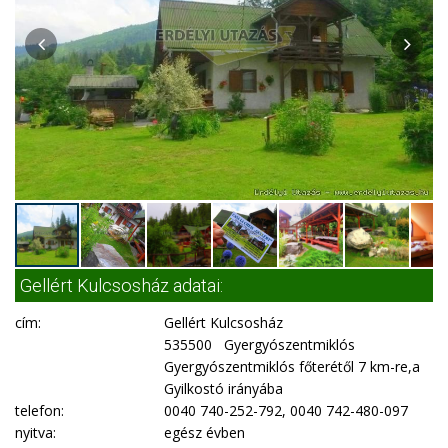
Gellért Kulcsosház adatai:
cím:
Gellért Kulcsosház
535500 Gyergyószentmiklós
Gyergyószentmiklós főterétől 7 km-re,a
Gyilkostó irányába
telefon:
0040 740-252-792, 0040 742-480-097
nyitva:
egész évben