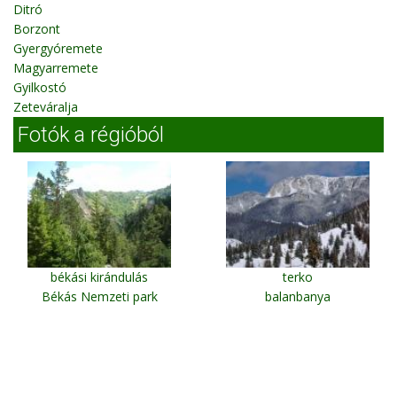
Ditró
Borzont
Gyergyóremete
Magyarremete
Gyilkostó
Zeteváralja
Fotók a régióból
békási kirándulás
terko
Békás Nemzeti park
balanbanya