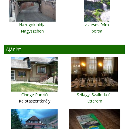
Hazugok hídja
viz eses 94m
Nagyszeben
borsa
Ajánlat
Cinege Panzió
Szilágyi Szálloda és
Kalotaszentkirály
Étterem
Gyergyószentmiklós