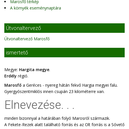
Marosfő térkép
A környék eseménynaptára
Útvonaltervező
Útvonaltervező Marosfő
ismertető
Megye:
Hargita megye
.
Erdély
régió.
Marosfő
a Geréces - nyereg hátán fekvő Hargia megyei falu.
Gyergyószentmiklós innen csupán 23 kilométerre van.
Elnevezése. . .
minden bizonnyal a határában folyó Marosról származik.
A Fekete-Rezek alatt található forrás és az Olt forrás is a Sóvető