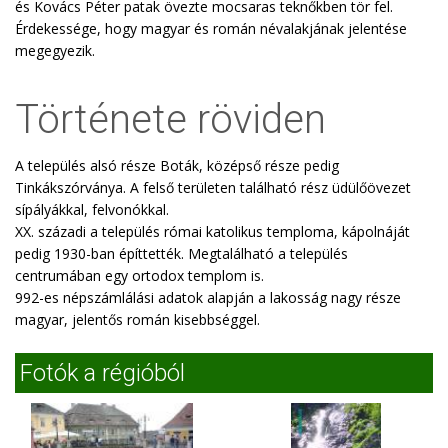
és Kovács Péter patak övezte mocsaras teknőkben tör fel.
Érdekessége, hogy magyar és román névalakjának jelentése
megegyezik.
Története röviden
A település alsó része Boták, középső része pedig
Tinkákszórványa. A felső területen található rész üdülőövezet
sípályákkal, felvonókkal.
XX. századi a település római katolikus temploma, kápolnáját
pedig 1930-ban építtették. Megtalálható a település
centrumában egy ortodox templom is.
992-es népszámlálási adatok alapján a lakosság nagy része
magyar, jelentős román kisebbséggel.
Fotók a régióból