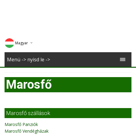
Magyar
Deutsch
Menü -> nyisd le ->
English
Marosfő
Romana
Marosfő szállások
Marosfő Panziók
Marosfő Vendégházak