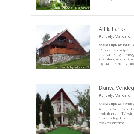
Attila Faház
Erdély, Marosfő
szállás típusa
: falusi 
A festői szépségű üd
található Hargita meg
átjáróban, ezer méter
folytatás a részletes adat
Bianca Vendé
Erdély, Marosfő
szállás típusa
: vendé
A Bianca Vendégházban
szobában van TV, wire
áll a vendégek rendel
részletes adatoknál