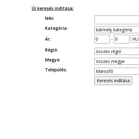
Új keresés indítása:
Név:
Kategória:
Ár:
-
Régió:
Megye:
Település: