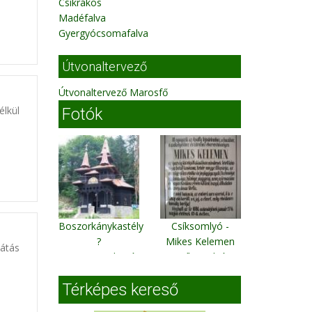
Csíkrákos
Madéfalva
Gyergyócsomafalva
Útvonaltervező
Útvonaltervező Marosfő
élkül
Fotók
Boszorkánykastély
Csíksomlyó -
?
Mikes Kelemen
látás
Sovata Medvetó
Csíksomlyó
felé
Térképes kereső