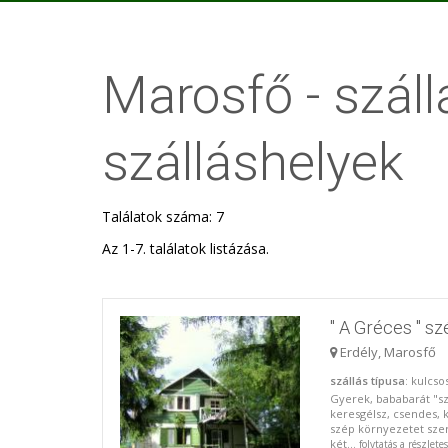
Marosfő - száll
szálláshelyek
Találatok száma: 7
Az 1-7. találatok listázása.
" A Gréces " s
Erdély, Marosfő
szállás típusa
: kulcs
Gyerek, bababarát "sz
keresgélsz, csendes, 
szép környezetet szer
két...
folytatás a részlete