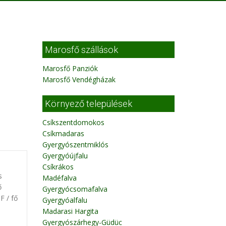
Marosfő szállások
Marosfő Panziók
Marosfő Vendégházak
Környező települések
Csíkszentdomokos
Csíkmadaras
Gyergyószentmiklós
Gyergyóújfalu
Csíkrákos
s
Madéfalva
ő
Gyergyócsomafalva
F / fő
Gyergyóalfalu
Madarasi Hargita
Gyergyószárhegy-Güdüc