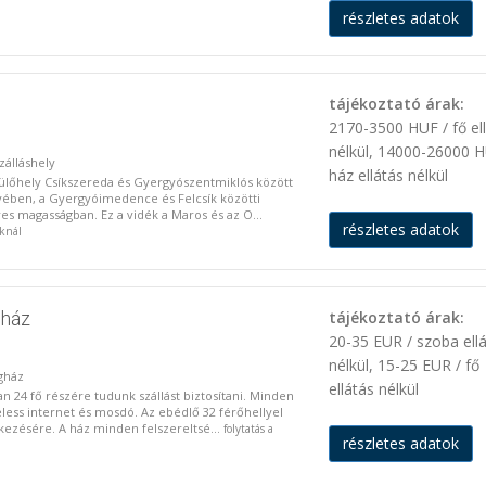
részletes adatok
tájékoztató árak:
2170-3500 HUF / fő el
nélkül, 14000-26000 H
szálláshely
ház ellátás nélkül
ülőhely Csíkszereda és Gyergyószentmiklós között
yében, a Gyergyóimedence és Felcsík közötti
es magasságban. Ez a vidék a Maros és az O...
részletes adatok
oknál
gház
tájékoztató árak:
20-35 EUR / szoba ell
nélkül, 15-25 EUR / fő
gház
ellátás nélkül
 24 fő részére tudunk szállást biztosítani. Minden
less internet és mosdó. Az ebédlő 32 férőhellyel
kezésére. A ház minden felszereltsé...
folytatás a
részletes adatok