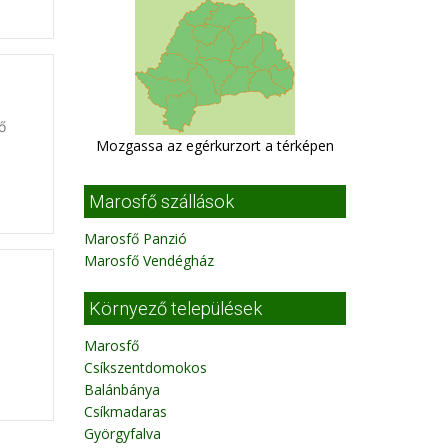
ő
Mozgassa az egérkurzort a térképen
Marosfő szállások
Marosfő Panzió
Marosfő Vendégház
Környező települések
Marosfő
Csíkszentdomokos
Balánbánya
Csíkmadaras
Györgyfalva