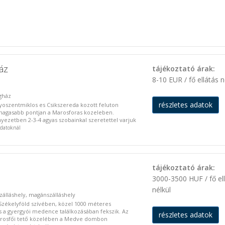
áz
tájékoztató árak:
8-10 EUR / fő ellátás n
gház
részletes adatok
szentmiklos es Csikszereda kozott feluton
gmagasabb pontjan a Marosforas kozeleben.
ezetben 2-3-4 agyas szobainkal szeretettel varjuk
 adatoknál
tájékoztató árak:
3000-3500 HUF / fő el
nélkül
 szálláshely, magánszálláshely
Székelyföld szívében, közel 1000 méteres
s a gyergyói medence találkozásában fekszik. Az
részletes adatok
arosfői tető közelében a Medve dombon