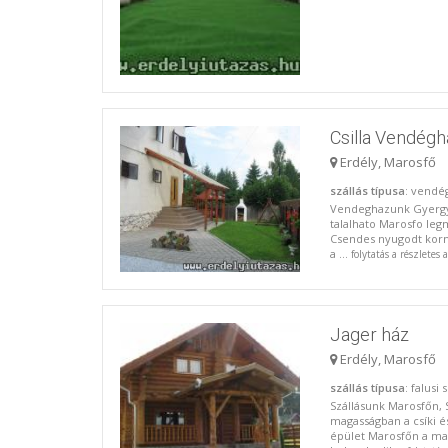
Csilla Vendégh
Erdély, Marosfő
szállás típusa
: vendé
Vendeghazunk Gyergyo
talalhato Marosfo le
Csendes nyugodt korny
a ...
folytatás a részletes
Jager ház
Erdély, Marosfő
szállás típusa
: falusi
Szállásunk Marosfőn, 
magasságban a csíki é
épület Marosfőn a m