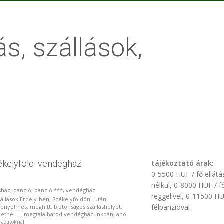
ás, szállások,
zékelyföldi vendégház
tájékoztató árak:
0-5500 HUF / fő ellátá
nélkül, 0-8000 HUF / f
osház, panzió, panzió ***, vendégház
reggelivel, 0-11500 HU
állások Erdély-ben, Székelyföldön" után
félpanzióval
kényelmes, meghitt, biztonságos szálláshelyet,
etnél. . . megtalálhatod vendégházunkban, ahol
s adatoknál