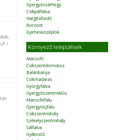
Gyergyószárhegy
Csíkpálfalva
Hargitafürdő
Borzont
Gyimesközéplok
látás
UF /
Környező települések
Marosfő
Csíkszentdomokos
Balánbánya
Csíkmadaras
Györgyfalva
Gyergyószentmiklós
átás
Marosfelfalu
Gyergyóújfalu
Csíkszentmihály
Székelyszentmihály
Sálfalva
Gyilkostó