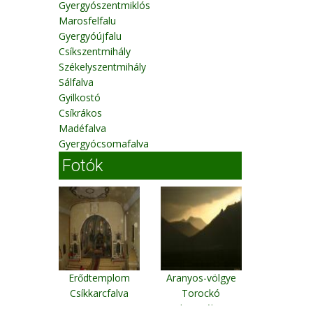
Gyergyószentmiklós
Marosfelfalu
Gyergyóújfalu
Csíkszentmihály
Székelyszentmihály
Sálfalva
Gyilkostó
Csíkrákos
Madéfalva
Gyergyócsomafalva
Fotók
Erődtemplom
Aranyos-völgye
Csíkkarcfalva
Torockó
környéke