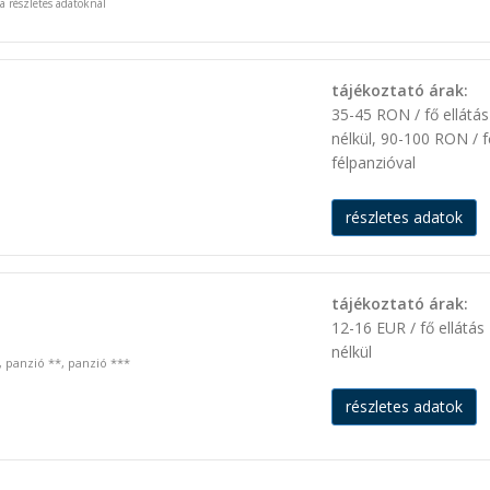
 a részletes adatoknál
tájékoztató árak:
35-45 RON / fő ellátás
nélkül, 90-100 RON / f
félpanzióval
részletes adatok
tájékoztató árak:
12-16 EUR / fő ellátás
nélkül
, panzió **, panzió ***
részletes adatok