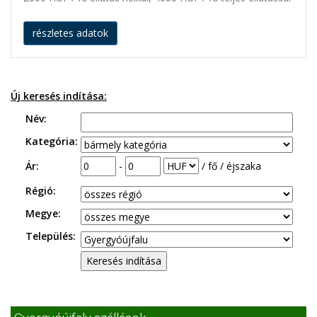
részletes adatok
Új keresés indítása:
Név:
Kategória:
Ár:
-
/ fő / éjszaka
Régió:
Megye:
Település: