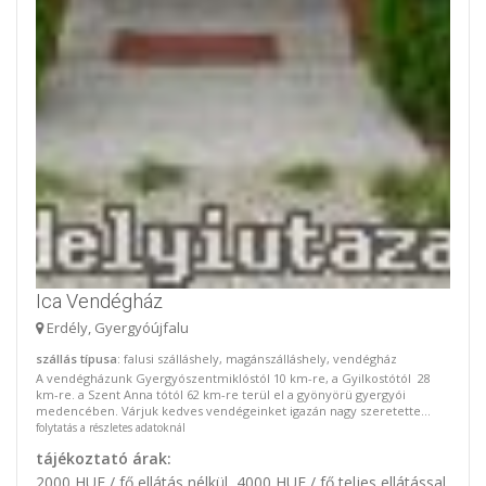
Ica Vendégház
Erdély, Gyergyóújfalu
szállás típusa
: falusi szálláshely, magánszálláshely, vendégház
A vendégházunk Gyergyószentmiklóstól 10 km-re, a Gyilkostótól 28
km-re. a Szent Anna tótól 62 km-re terül el a gyönyörü gyergyói
medencében. Várjuk kedves vendégeinket igazán nagy szeretette...
folytatás a részletes adatoknál
tájékoztató árak:
2000 HUF / fő ellátás nélkül, 4000 HUF / fő teljes ellátással