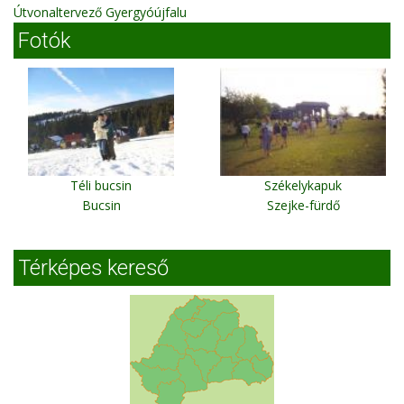
Útvonaltervező Gyergyóújfalu
Fotók
Téli bucsin
Székelykapuk
Bucsin
Szejke-fürdő
Térképes kereső