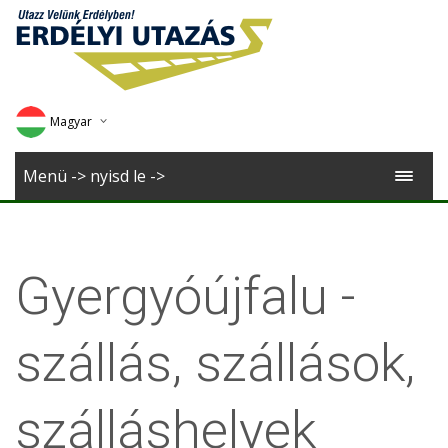
Magyar
Deutsch
Menü -> nyisd le ->
English
Romana
Gyergyóújfalu -
szállás, szállások,
szálláshelyek