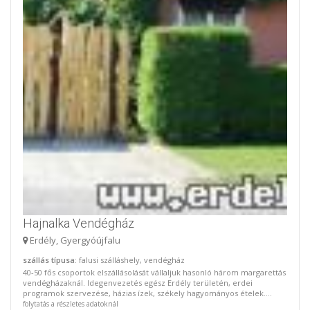
Hajnalka Vendégház
Erdély, Gyergyóújfalu
szállás típusa
: falusi szálláshely, vendégház
40-50 fős csoportok elszállásolását vállaljuk hasonló három margarettás
vendégházaknál. Idegenvezetés egész Erdély területén, erdei
programok szervezése, házias ízek, székely hagyományos ételek....
folytatás a részletes adatoknál