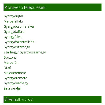
Környező települések
Gyergyóújfalu
Marosfelfalu
Gyergyócsomafalva
Gyergyóalfalu
Györgyfalva
Gyergyószentmiklós
Gyergyószárhegy
Szárhegy/ Gyergyószárhegy
Borzont
Marosfő
Ditró
Magyarremete
Gyergyóremete
Gyergyóvárhegy
Zeteváralja
Útvonaltervező