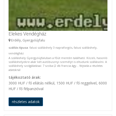
Elekes Vendégház
Erdély, Gyergyóújfalu
szállás típusa
: falusi szálláshely 3 napraforgós, falusi szálláshely,
vendégház
A szálláshely Gyergyóújfaluban a főút mentén található. Közeli, hasonló
szálláshelyekre akár két autóbusznyi személyt is eltudunk szállásolni. A
szálláshely szolgálatásai: 7 szoba (2 db francia ágy...
folytatás a részletes
adatoknál
tájékoztató árak:
3000 HUF / fő ellátás nélkül, 1500 HUF / fő reggelivel, 6000
HUF / fő félpanzióval
részletes adatok