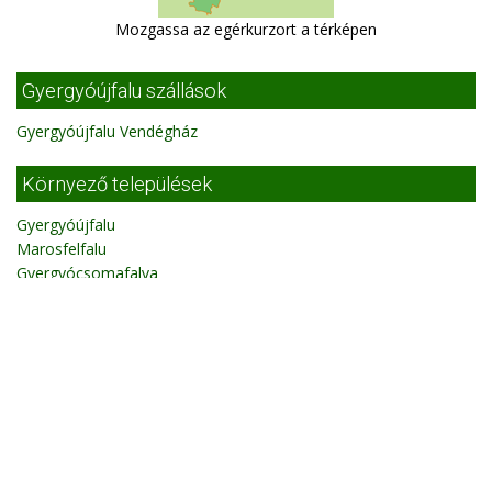
Mozgassa az egérkurzort a térképen
Gyergyóújfalu szállások
Gyergyóújfalu Vendégház
Környező települések
Gyergyóújfalu
Marosfelfalu
Gyergyócsomafalva
Gyergyóalfalu
Györgyfalva
Gyergyószentmiklós
Gyergyószárhegy
Szárhegy/ Gyergyószárhegy
Borzont
Marosfő
Ditró
Magyarremete