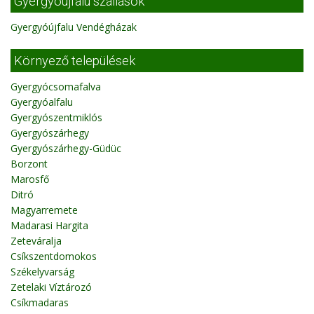
Gyergyóújfalu szállások
Gyergyóújfalu Vendégházak
Környező települések
Gyergyócsomafalva
Gyergyóalfalu
Gyergyószentmiklós
Gyergyószárhegy
Gyergyószárhegy-Güdüc
Borzont
Marosfő
Ditró
Magyarremete
Madarasi Hargita
Zeteváralja
Csíkszentdomokos
Székelyvarság
Zetelaki Víztározó
Csíkmadaras