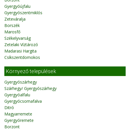
Gyergyóújfalu
Gyergyószentmiklós
Zeteváralja
Borszék
Marosfő
Székelyvarság
Zetelaki Víztározó
Madarasi Hargita
Csíkszentdomokos
Környező települések
Gyergyószárhegy
Szárhegy/ Gyergyószárhegy
Gyergyóalfalu
Gyergyócsomafalva
Ditró
Magyarremete
Gyergyóremete
Borzont