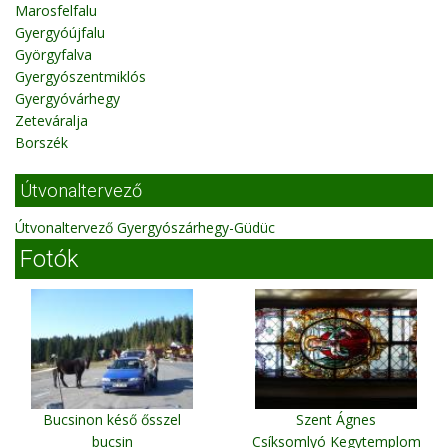
Marosfelfalu
Gyergyóújfalu
Györgyfalva
Gyergyószentmiklós
Gyergyóvárhegy
Zeteváralja
Borszék
Útvonaltervező
Útvonaltervező Gyergyószárhegy-Güdüc
Fotók
Bucsinon késő ősszel
Szent Ágnes
bucsin
Csíksomlyó Kegytemplom