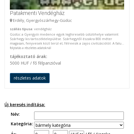
Patakmenti Vendégház
Erdély, Gyergyószárhegy-Güdüc
szállás típusa
: vendégház
Güdüc a Gyergyói medence egyik leghiresebb üdülóhelye valamint
Szárhegy kis tartozéktelepülése. Szárhegytől északra 800 méter
magasan, fenyvesek közt terül el, félreesik a zajos civilizációtól. A falu...
folytatás a részletes adatoknál
tájékoztató árak:
5000 HUF / fő félpanzióval
részletes adatok
Új keresés indítása:
Név:
Kategória: