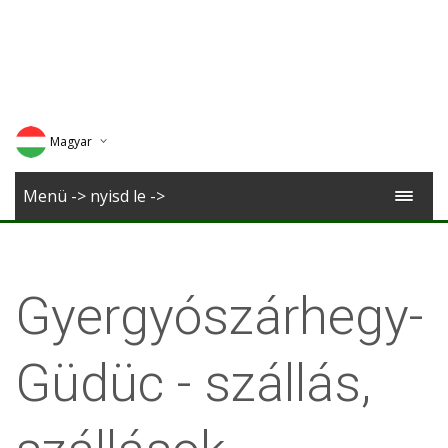
Magyar
Deutsch
Menü -> nyisd le ->
English
Romana
Gyergyószárhegy-
Güdüc - szállás,