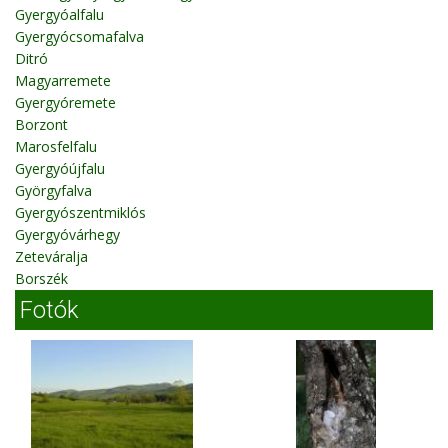
Gyergyóalfalu
Gyergyócsomafalva
Ditró
Magyarremete
Gyergyóremete
Borzont
Marosfelfalu
Gyergyóújfalu
Györgyfalva
Gyergyószentmiklós
Gyergyóvárhegy
Zeteváralja
Borszék
Fotók