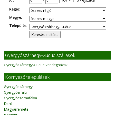
Ár:
-
/ fő / éjszaka
Régió:
Megye:
Település:
Gyergyószárhegy-Güdüc szállások
Gyergyószárhegy-Güdüc Vendégházak
Környező települések
Gyergyószárhegy
Gyergyóalfalu
Gyergyócsomafalva
Ditró
Magyarremete
Borzont