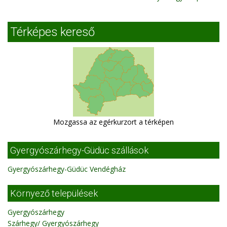
Térképes kereső
Mozgassa az egérkurzort a térképen
Gyergyószárhegy-Güdüc szállások
Gyergyószárhegy-Güdüc Vendégház
Környező települések
Gyergyószárhegy
Szárhegy/ Gyergyószárhegy