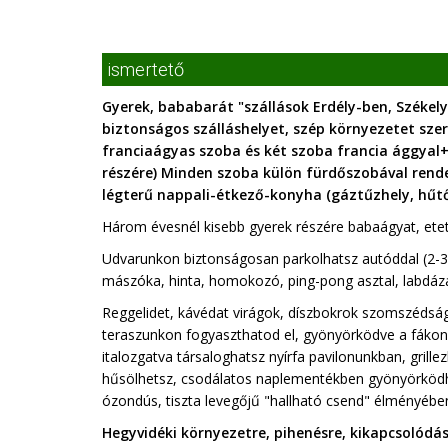
ismertető
Gyerek, bababarát "szállások Erdély-ben, Székel
biztonságos szálláshelyet, szép környezetet szer
franciaágyas szoba és két szoba francia ággyal
részére) Minden szoba külön fürdőszobával rende
légterű nappali-étkező-konyha (gáztűzhely, hűtő
Három évesnél kisebb gyerek részére babaágyat, etet
Udvarunkon biztonságosan parkolhatsz autóddal (2-3 a
mászóka, hinta, homokozó, ping-pong asztal, labdázá
Reggelidet, kávédat virágok, díszbokrok szomszéds
teraszunkon fogyaszthatod el, gyönyörködve a fáko
italozgatva társaloghatsz nyírfa pavilonunkban, gril
hűsölhetsz, csodálatos naplementékben gyönyörködhet
ózondús, tiszta levegőjű "hallható csend" élményében
Hegyvidéki környezetre, pihenésre, kikapcsolódá