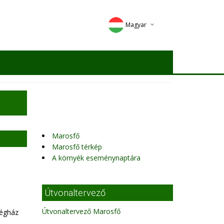
Magyar
Deutsch
English
Romana
Marosfő
Marosfő térkép
A környék eseménynaptára
Útvonaltervező
Útvonaltervező Marosfő
dégház