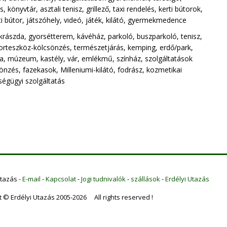
 könyvtár, asztali tenisz, grillező, taxi rendelés, kerti bútorok,
erti bútor, játszóhely, videó, játék, kilátó, gyermekmedence
krászda, gyorsétterem, kávéház, parkoló, buszparkoló, tenisz,
porteszköz-kölcsönzés, természetjárás, kemping, erdő/park,
na, múzeum, kastély, vár, emlékmű, színház, szolgáltatások
nzés, fazekasok, Milleniumi-kilátó, fodrász, kozmetikai
zségügyi szolgáltatás
Utazás -
E-mail
-
Kapcsolat
-
Jogi tudnivalók
-
szállások
-
Erdélyi Utazás
t © Erdélyi Utazás 2005-2026 All rights reserved !