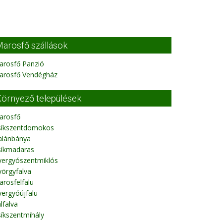
arosfő szállások
arosfő Panzió
arosfő Vendégház
örnyező települések
arosfő
síkszentdomokos
alánbánya
síkmadaras
yergyószentmiklós
örgyfalva
rosfelfalu
ergyóújfalu
lfalva
íkszentmihály