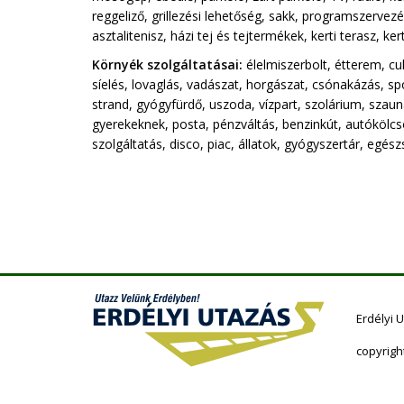
reggeliző, grillezési lehetőség, sakk, programszervezés,
asztalitenisz, házi tej és tejtermékek, kerti terasz, k
Környék szolgáltatásai:
élelmiszerbolt, étterem, cu
síelés, lovaglás, vadászat, horgászat, csónakázás, s
strand, gyógyfürdő, uszoda, vízpart, szolárium, szau
gyerekeknek, posta, pénzváltás, benzinkút, autókölcsö
szolgáltatás, disco, piac, állatok, gyógyszertár, egés
Erdélyi 
copyrigh