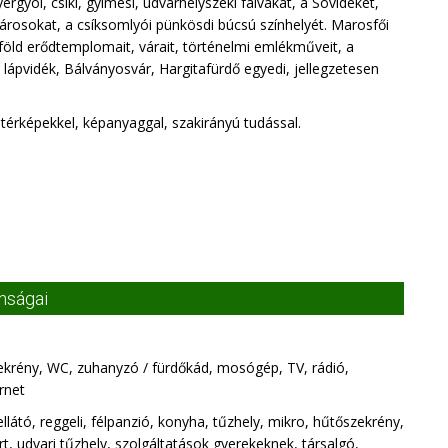
gyói, csíki, gyimesi, udvarhelyszéki falvakat, a Sóvidéket,
árosokat, a csíksomlyói pünkösdi búcsú színhelyét. Marosfői
föld erődtemplomait, várait, történelmi emlékműveit, a
lápvidék, Bálványosvár, Hargitafürdő egyedi, jellegzetesen
térképekkel, képanyaggal, szakirányú tudással.
onságai
ekrény, WC, zuhanyzó / fürdőkád, mosógép, TV, rádió,
rnet
átó, reggeli, félpanzió, konyha, tűzhely, mikro, hűtőszekrény,
rt, udvari tűzhely, szolgáltatások gyerekeknek, társalgó,