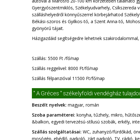
autóval a Marosfő 20-100 km körzetében található gyer
Gyergyószentmiklós, Székelyudvarhely, Csíkszereda v
szálláshelyedről könnyűszerrel körbejárhatod Székely
Békási-szoros és Gyilkos-tó, a Szent Anna-tó, Mohos 
gyönyörű tájait.
Házigazdáid segítségedre lehetnek szakirodalommal, 
Szállás: 5500 Ft /fő/nap
Szállás reggelivel: 8000 Ft/fő/nap
Szállás félpanzióval 11500 Ft/fő/nap
" A Gréces " székelyföldi vendégház tulajd
Beszélt nyelvek:
magyar, román
Szoba paraméterei:
konyha, tűzhely, mikro, hűtősz
&balkon, egyedi tervezésú-stílusú szobák, erkély, inte
Szállás szolgáltatásai:
WC, zuhanyzó/fürdőkád, önell
mosógép, ebédlő, parkoló, zárt parkoló, TV, rádió, ke