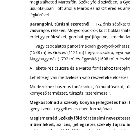
megtalálhatod Marosfőn, Székelyföld szívében, a Gye
üdülőfaluban - ott ahol a Maros és az Olt ered és ár
légkörével.
Barangolni, túrázni szeretnél
. . . 1-2 órás sétákat
vadvirágos réteken. Mogyoróbokrok közt bóklászhats
erdei gyümölcsöket, gombát gyűjtögetve, ismerkedve táj
. . . vagy csodálatos panorámákban gyönyörködhetsz 
(
1538 m) és Gréces (1121 m) hegycsúcsokra, egynapos
Nagyhagymás (1792 m) és Egyeskő (1608 m) mészkő-s
A Fekete-rez csúcsra és a Maros forrásához terepjáró
Lehetőség van medvelesen való részvételre előzetes 
Mindezekhez hasznos tanácsokat, útmutatásokat, túra
környező természet, túrázás "szerelmesei".
Megkóstolnád a székely konyha jellegzetes házi ké
igény szerint reggeli és estebéd formájában.
Megismernéd Székelyföld történelmi nevezetesség
műemlékeit
,
az ízes, jellegzetes székely tájszól