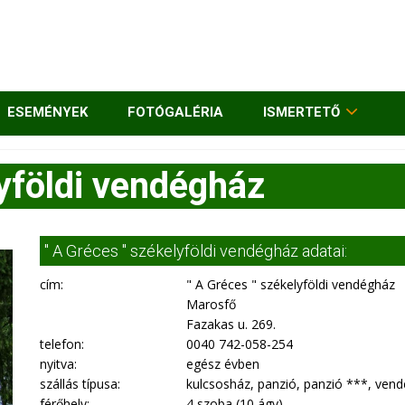
ESEMÉNYEK
FOTÓGALÉRIA
ISMERTETŐ
lyföldi vendégház
" A Gréces " székelyföldi vendégház adatai:
cím:
" A Gréces " székelyföldi vendégház
Marosfő
Fazakas u. 269.
telefon:
0040 742-058-254
nyitva:
egész évben
szállás típusa:
kulcsosház, panzió, panzió ***, ven
férőhely:
4 szoba (10 ágy)