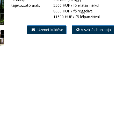
tájékoztató árak:
5500 HUF / fő ellátás nélkül
8000 HUF / fő reggelivel
11500 HUF / fő félpanzióval
Üzenet küldése
A szállás honlapja