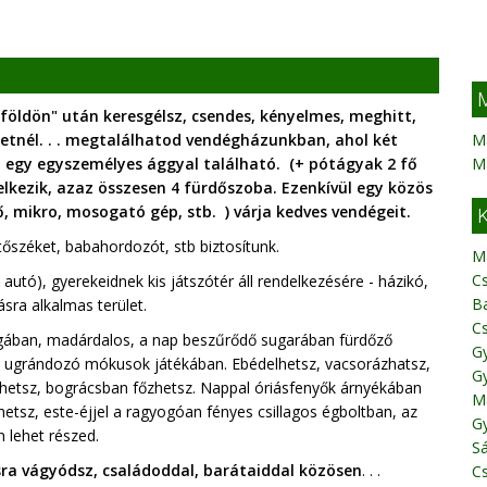
M
yföldön" után keresgélsz, csendes, kényelmes, meghitt,
etnél
. . . megtalálhatod vendégházunkban, ahol két
M
+ egy egyszemélyes ággyal található. (+ pótágyak 2 fő
M
lkezik, azaz összesen 4 fürdőszoba. Ezenkívül egy közös
, mikro, mosogató gép, stb. ) várja kedves vendégeit.
K
őszéket, babahordozót, stb biztosítunk.
M
C
utó), gyerekeidnek kis játszótér áll rendelkezésére - házikó,
B
sra alkalmas terület.
C
ágában, madárdalos, a nap beszűrődő sugarában fürdőző
G
n ugrándozó mókusok játékában. Ebédelhetsz, vacsorázhatsz,
Gy
lezhetsz, bográcsban főzhetsz. Nappal óriásfenyők árnyékában
Ma
sz, este-éjjel a ragyogóan fényes csillagos égboltban, az
Gy
 lehet részed.
Sá
sra vágyódsz, családoddal, barátaiddal közösen
. . .
Cs