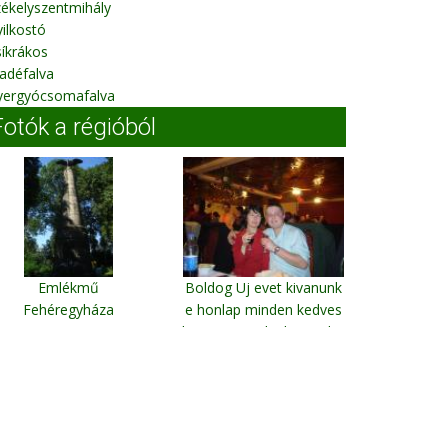
ékelyszentmihály
ilkostó
íkrákos
adéfalva
yergyócsomafalva
Fotók a régióból
Emlékmű
Boldog Uj evet kivanunk
Fehéregyháza
e honlap minden kedves
latogatojanak,elmenydus
barangolasokat
erdelyorszagba
Szekelykeresztur