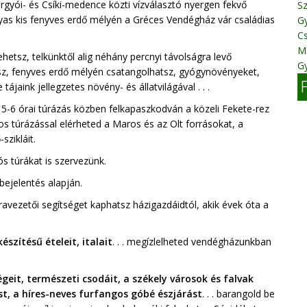
rgyói- és Csíki-medence közti vízválasztó nyergen fekvő
Sz
nyas kis fenyves erdő mélyén a Gréces Vendégház vár családias
Gy
Cs
M
 tehetsz, telkünktől alig néhány percnyi távolságra levő
G
z, fenyves erdő mélyén csatangolhatsz, gyógynövényeket,
aink jellegzetes növény- és állatvilágával . . .
5-6 órai túrázás közben felkapaszkodván a közeli Fekete-rez
 túrázással elérheted a Maros és az Olt forrásokat, a
zikláit.
s túrákat is szervezünk.
bejelentés alapján.
vezetői segítséget kaphatsz házigazdáidtól, akik évek óta a
szítésű ételeit, italait
. . . megízlelheted vendégházunkban
eit, természeti csodáit, a székely városok és falvak
ást, a híres-neves furfangos góbé észjárást
. . . barangold be