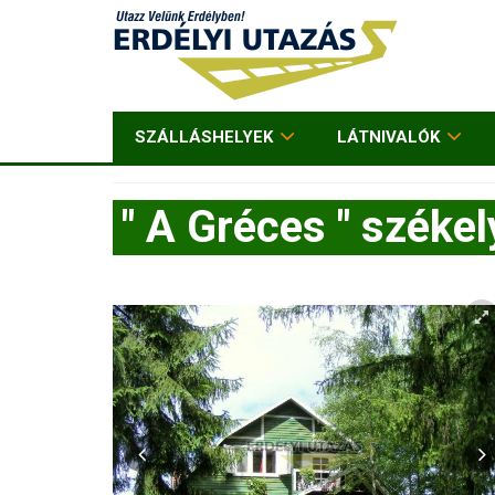
SZÁLLÁSHELYEK
LÁTNIVALÓK
" A Gréces " széke