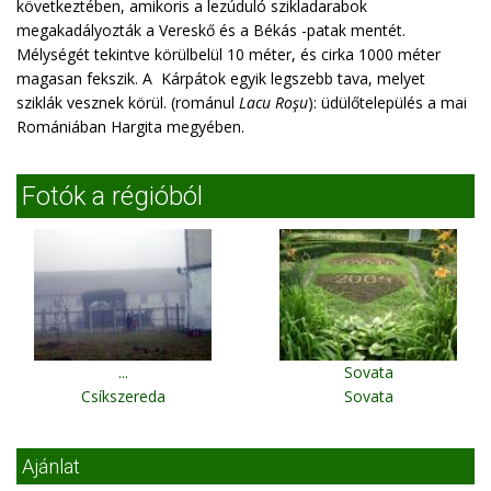
következtében, amikoris a lezúduló szikladarabok
megakadályozták a Vereskő és a Békás -patak mentét.
Mélységét tekintve körülbelül 10 méter, és cirka 1000 méter
magasan fekszik. A Kárpátok egyik legszebb tava, melyet
sziklák vesznek körül. (románul
Lacu Roşu
): üdülőtelepülés a mai
Romániában Hargita megyében.
Fotók a régióból
...
Sovata
Csíkszereda
Sovata
Ajánlat