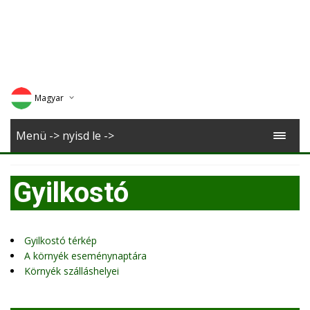
Magyar
Deutsch
Menü -> nyisd le ->
English
Gyilkostó
Romana
Gyilkostó térkép
A környék eseménynaptára
Környék szálláshelyei