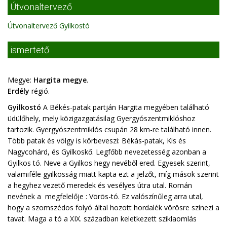
Útvonaltervező
Útvonaltervező Gyilkostó
ismertető
Megye:
Hargita megye
.
Erdély
régió.
Gyilkostó
A Békés-patak partján Hargita megyében található
üdülőhely, mely közigazgatásilag Gyergyószentmiklóshoz
tartozik. Gyergyószentmiklós csupán 28 km-re található innen.
Több patak és völgy is körbeveszi: Békás-patak, Kis és
Nagycohárd, és Gyilkoskő. Legfőbb nevezetesség azonban a
Gyilkos tó. Neve a Gyilkos hegy nevéből ered. Egyesek szerint,
valamiféle gyilkosság miatt kapta ezt a jelzőt, míg mások szerint
a hegyhez vezető meredek és vesélyes útra utal. Román
nevének a megfelelője : Vörös-tó. Ez valószínűleg arra utal,
hogy a szomszédos folyó által hozott hordalék vörösre színezi a
tavat. Maga a tó a XIX. században keletkezett sziklaomlás