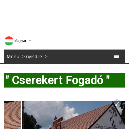
Magyar
Deutsch
Menü -> nyisd le ->
English
" Cserekert Fogadó "
Romana