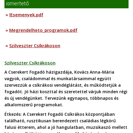
ismertető
»
!Esemenyek.pdf
»
Megrendelheto_programok.pdf
»
Szilveszter Csíkrákoson
Szilveszter Csíkrákoson
A Cserekert Fogadó
házigazdája, Kovács Anna-Mária
vagyok, családommal és munkatársaimmal együtt
szervezzük a csíkrákosi vendéglátást, és működtetjük a
fogadót. Jó házi koszttal és szeretettel várjuk minden régi
és új vendégünket. Tervezünk egynapos, többnapos és
alkalomszerű programokat.
Étkezés:
A Cserekert Fogadó Csíkrákos központjában
található, rusztikusan berendezett családias légkörű
falusi étterem, ahol a jó hangulatban, muzsikaszó mellett