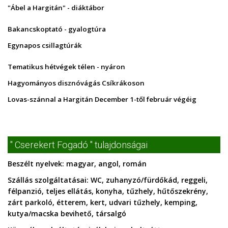
"Ábel a Hargitán" - diáktábor
Bakancskoptató - gyalogtúra
Egynapos csillagtúrák
Tematikus hétvégek télen - nyáron
Hagyományos disznóvágás Csíkrákoson
Lovas-szánnal a Hargitán December 1-től február végéig
" Cserekert Fogadó " tulajdonságai
Beszélt nyelvek:
magyar, angol, román
Szállás szolgáltatásai:
WC, zuhanyzó/fürdőkád, reggeli,
félpanzió, teljes ellátás, konyha, tűzhely, hűtőszekrény,
zárt parkoló, étterem, kert, udvari tűzhely, kemping,
kutya/macska bevihető, társalgó