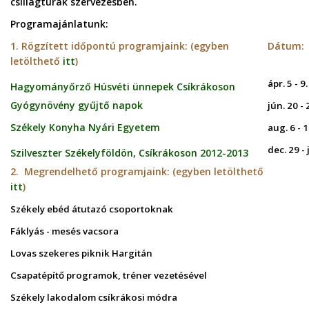
csillagtúrák szervezésben.
Programajánlatunk:
1. Rögzített időpontú programjaink:
(egyben
Dátum:
letölthető
itt
)
ápr. 5 - 9.
Hagyományőrző Húsvéti ünnepek Csíkrákoson
Gyógynövény gyűjtő napok
jún. 20 - 
Székely Konyha Nyári Egyetem
aug. 6 - 1
dec. 29 - 
Szilveszter Székelyföldön, Csíkrákoson 2012-2013
2. Megrendelhető programjaink:
(egyben letölthető
itt
)
Székely ebéd átutazó csoportoknak
Fáklyás - mesés vacsora
Lovas szekeres piknik Hargitán
Csapatépítő programok, tréner vezetésével
Székely lakodalom csíkrákosi módra