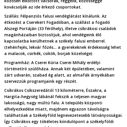
közösen elköltött vacsorák, reggelik, közösséggé
kovácsolják az ide érkező csoportokat.
Szállás:
Félpanziós falusi vendéglátást kínálunk. Az
étkezést a Cserekert Fogadóban, a szállást a fogadó
Alszegi Portáján (33 férőhely), illetve csíkrákosi családok
magánházaiban biztosítjuk, ahol vendégeink élő
kapcsolatba kerülhetnek a székely falusi emberrel.
(tehénfejés, lekvár főzés… a gyerekeknek érdekesség lehet
a malacok, csirkék, csikók, borjak közelsége)
Programház:
A Cserei Kúria Cserei Mihály erdélyi
történetíró szülőháza. Annak két épületében, valamint
zárt udvarán, szabad ég alatt, az almafák árnyékában
szervezzük programjaink egy részét.
Csíkrákos
Csíkszeredától 13 kilométerre, Északra, a
Hargita-hegység lábánál fekszik a teljesen magyar
lakosságú, nagy múltú falu. A település központi
elhelyezkedése miatt, majdnem egyazon távolságra
találhatóak a Székelyföld legnevezetesebb látványosságai.
Így Csíkrákos egy tökéletes kiindulópont a székelyföldi