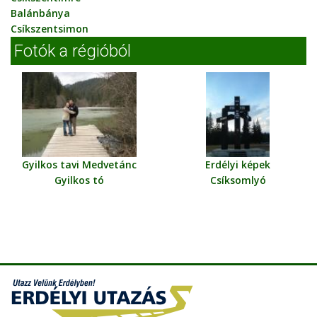
Balánbánya
Csíkszentsimon
Fotók a régióból
Gyilkos tavi Medvetánc
Erdélyi képek
Gyilkos tó
Csíksomlyó