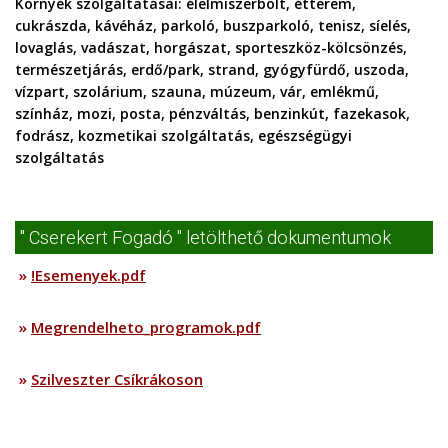
Környék szolgáltatásai:
élelmiszerbolt, étterem,
cukrászda, kávéház, parkoló, buszparkoló, tenisz, síelés,
lovaglás, vadászat, horgászat, sporteszköz-kölcsönzés,
természetjárás, erdő/park, strand, gyógyfürdő, uszoda,
vízpart, szolárium, szauna, múzeum, vár, emlékmű,
színház, mozi, posta, pénzváltás, benzinkút, fazekasok,
fodrász, kozmetikai szolgáltatás, egészségügyi
szolgáltatás
" Cserekert Fogadó " letölthető dokumentumok
»
!Esemenyek.pdf
»
Megrendelheto_programok.pdf
»
Szilveszter Csíkrákoson