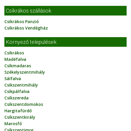
Csíkrákos szállások
Csíkrákos Panzió
Csíkrákos Vendégház
Környező települések
Csíkrákos
Madéfalva
Csíkmadaras
Székelyszentmihály
Sálfalva
Csíkszentmihály
Csíkpálfalva
Csíkszereda
Csíkszentdomokos
Hargitafürdő
Csíkszentkirály
Marosfő
Csíkszentimre