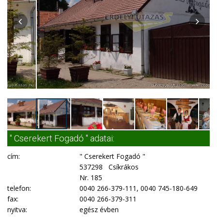
" Cserekert Fogadó " adatai:
cím:
" Cserekert Fogadó "
537298 Csíkrákos
Nr. 185
telefon:
0040 266-379-111, 0040 745-180-649
fax:
0040 266-379-311
nyitva:
egész évben