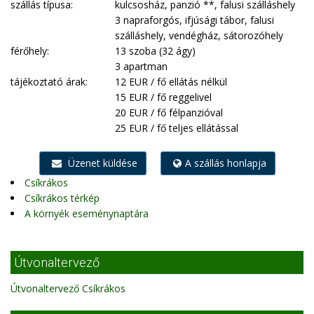
szállás típusa:
kulcsosház, panzió **, falusi szálláshely
3 napraforgós, ifjúsági tábor, falusi
szálláshely, vendégház, sátorozóhely
férőhely:
13 szoba (32 ágy)
3 apartman
tájékoztató árak:
12 EUR / fő ellátás nélkül
15 EUR / fő reggelivel
20 EUR / fő félpanzióval
25 EUR / fő teljes ellátással
Üzenet küldése
A szállás honlapja
Csíkrákos
Csíkrákos térkép
A környék eseménynaptára
Útvonaltervező
Útvonaltervező Csíkrákos