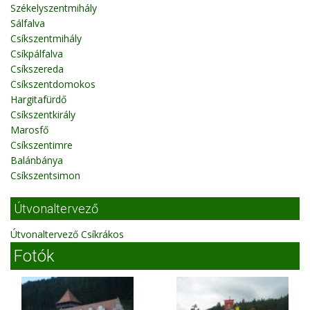
Székelyszentmihály
Sálfalva
Csíkszentmihály
Csíkpálfalva
Csíkszereda
Csíkszentdomokos
Hargitafürdő
Csíkszentkirály
Marosfő
Csíkszentimre
Balánbánya
Csíkszentsimon
Útvonaltervező
Útvonaltervező Csíkrákos
Fotók