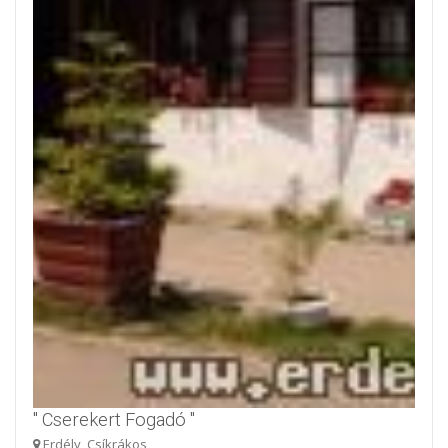
" Cserekert Fogadó "
Erdély, Csíkrákos