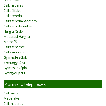
Madéfalva
Csíkmadaras
Csíkpálfalva
Csíkszereda
Csíkszereda-Szécsény
Csíkszentdomokos
Hargitafürdő
Madarasi Hargita
Marosfő
Csíkszentimre
Csíkszentsimon
Gyimesfelsőlok
Szentegyháza
Gyimesközéplok
Gyergyóújfalu
Környező települések
Csíkrákos
Madéfalva
Csíkmadaras