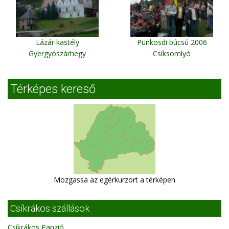
Lázár kastély
Pünkösdi búcsú 2006
Gyergyószárhegy
Csíksomlyó
Térképes kereső
Mozgassa az egérkurzort a térképen
Csíkrákos szállások
Csíkrákos Panzió