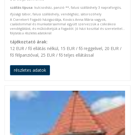
szállás típusa
: kulcsosház, panzió **, falusi szálláshely 3 napraforgós,
ifjúsági tábor, falusi szálláshely, vendégház, sátorozóhely
A Cserekert Fogadó házigazdája, Kovács Anna-Mária vagyok,
családommal és munkatársaimmal együtt szervezzük a csíkrákosi
vendéglátást, és működtetjük a fogadót. Jó házi koszttal és szeretettel...
folytatás a részletes adatoknál
tájékoztató árak:
12 EUR / fő ellátás nélkül, 15 EUR / fő reggelivel, 20 EUR /
fő félpanzióval, 25 EUR / fő teljes ellátással
részletes adatok