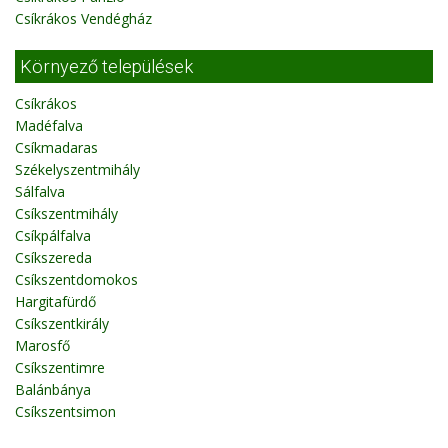
Csíkrákos Vendégház
Környező települések
Csíkrákos
Madéfalva
Csíkmadaras
Székelyszentmihály
Sálfalva
Csíkszentmihály
Csíkpálfalva
Csíkszereda
Csíkszentdomokos
Hargitafürdő
Csíkszentkirály
Marosfő
Csíkszentimre
Balánbánya
Csíkszentsimon
Fotók