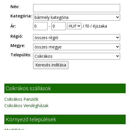
Név:
Kategória:
Ár:
-
/ fő / éjszaka
Régió:
Megye:
Település:
Csíkrákos szállások
Csíkrákos Panziók
Csíkrákos Vendégházak
Környező települések