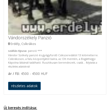
Vándorszékely Panzió
Erdély, Csíkrákos
szállás típusa
: panzió ***
Vándor Székely panzió és gyógyfürdő Csíkszeredától 13 kilóméterre.
Csíkrákoson, a falu központjától balra, az Olt mentén, a Bogáthegyi
Kápolna lábánál található. Rusztikusan berendezett, csalá...
folytatás a
részletes adatoknál
ár / fő:
4500 - 4500 HUF
részletes adatok
Új keresés indítása: