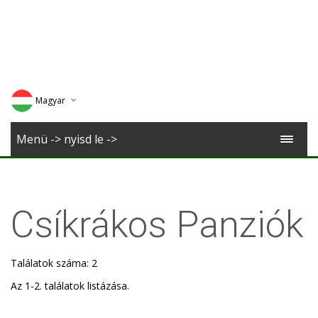
Magyar
Deutsch
Menü -> nyisd le ->
English
Romana
Csíkrákos Panziók
Találatok száma: 2
Az 1-2. találatok listázása.