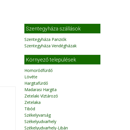
Szentegyháza szállások
Szentegyháza Panziók
Szentegyháza Vendégházak
Környező települések
Homoródfürdő
Lövéte
Hargitafürdő
Madarasi Hargita
Zetelaki Víztározó
Zetelaka
Tibód
Székelyvarság
Székelyudvarhely
Székelyudvarhely-Libán