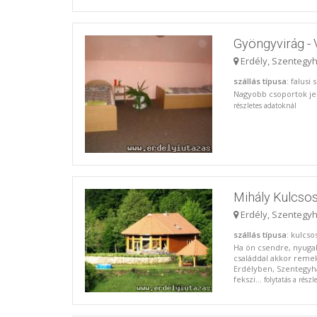
Gyöngyvirág -
Erdély, Szentegy
szállás típusa
: falusi
Nagyobb csoportok jele
részletes adatoknál
Mihály Kulcso
Erdély, Szentegy
szállás típusa
: kulcs
Ha ön csendre, nyugal
családdal akkor reme
Erdélyben, Szentegyhá
fekszi...
folytatás a részl