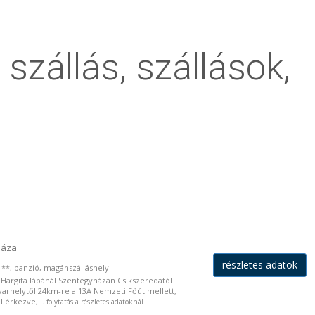
szállás, szállások,
háza
részletes adatok
ó **, panzió, magánszálláshely
rgita lábánál Szentegyházán Csíkszeredától
rhelytől 24km-re a 13A Nemzeti Főút mellett,
 érkezve,...
folytatás a részletes adatoknál