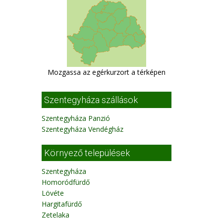
Mozgassa az egérkurzort a térképen
Szentegyháza szállások
Szentegyháza Panzió
Szentegyháza Vendégház
Környező települések
Szentegyháza
Homoródfürdő
Lövéte
Hargitafürdő
Zetelaka