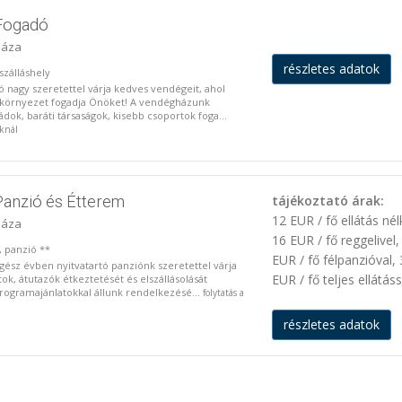
 Fogadó
háza
részletes adatok
szálláshely
 nagy szeretettel várja kedves vendégeit, ahol
s környezet fogadja Önöket! A vendégházunk
ádok, baráti társaságok, kisebb csoportok foga...
oknál
anzió és Étterem
tájékoztató árak:
12 EUR / fő ellátás nél
háza
16 EUR / fő reggelivel,
, panzió **
EUR / fő félpanzióval,
egész évben nyitvatartó panziónk szeretettel várja
EUR / fő teljes ellátáss
ok, átutazók étkeztetését és elszállásolását
programajánlatokkal állunk rendelkezésé...
folytatás a
részletes adatok