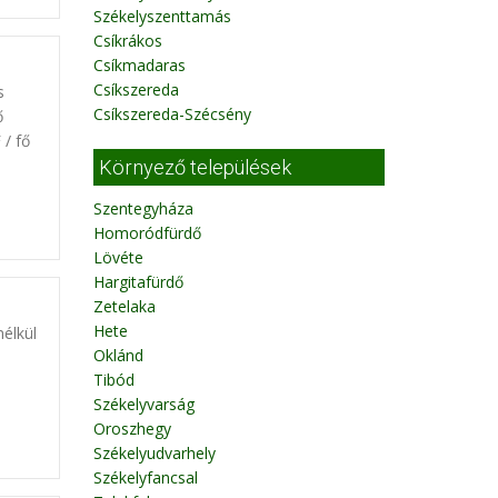
Székelyszenttamás
Csíkrákos
Csíkmadaras
Csíkszereda
s
Csíkszereda-Szécsény
ő
 / fő
Környező települések
Szentegyháza
Homoródfürdő
Lövéte
Hargitafürdő
Zetelaka
Hete
nélkül
Oklánd
Tibód
Székelyvarság
Oroszhegy
Székelyudvarhely
Székelyfancsal