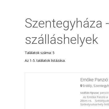
Szentegyháza - 
szálláshelyek
Találatok száma: 5
Az 1-5. találatok listázása.
Emőke Panzió
Erdély, Szentegy
szállás típusa
: panzi
Az Emőke Panzió a Ha
28km-re, Székelyudva
Székelyudvarhely felől