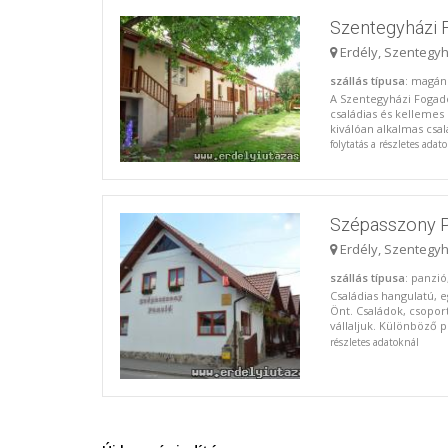
Szentegyházi
Erdély, Szentegy
szállás típusa
: magán
A Szentegyházi Fogadó
családias és kelleme
kiválóan alkalmas csal
folytatás a részletes adat
Szépasszony P
Erdély, Szentegy
szállás típusa
: panzió
Családias hangulatú, 
Önt. Családok, csoport
vállaljuk. Különböző 
részletes adatoknál