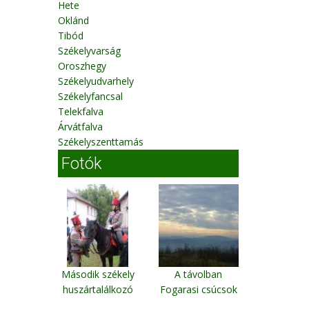
Hete
Oklánd
Tibód
Székelyvarság
Oroszhegy
Székelyudvarhely
Székelyfancsal
Telekfalva
Árvátfalva
Székelyszenttamás
Fotók
Második székely
A távolban
huszártalálkozó
Fogarasi csúcsok
05.
Vacmany