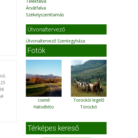
Telekfalva
Árvátfalva
Székelyszenttamás
Útvonaltervező
Útvonaltervező Szentegyháza
Fotók
kül,
 25
 38
al
csend
Torockói legelő
Hatodteto
Torockó
Térképes kereső