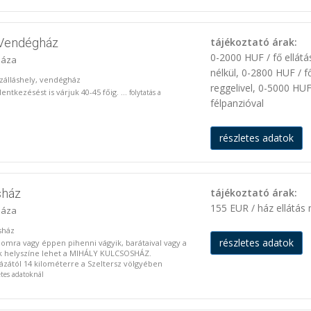
 Vendégház
tájékoztató árak:
0-2000 HUF / fő ellátá
háza
nélkül, 0-2800 HUF / f
 szálláshely, vendégház
reggelivel, 0-5000 HUF
ntkezésést is várjuk 40-45 főig. ...
folytatás a
félpanzióval
részletes adatok
sház
tájékoztató árak:
155 EUR / ház ellátás 
háza
osház
részletes adatok
omra vagy éppen pihenni vágyik, barátaival vagy a
k helyszíne lehet a MIHÁLY KULCSOSHÁZ.
zától 14 kilométerre a Szeltersz völgyében
etes adatoknál