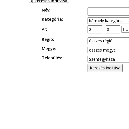
Új keresés indítása:
Név:
Kategória:
Ár:
-
Régió:
Megye:
Település: