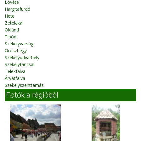
Lövéte
Hargitafürdő
Hete
Zetelaka
Oklánd
Tibód
Székelyvarság
Oroszhegy
Székelyudvarhely
Székelyfancsal
Telekfalva
Árvátfalva
Székelyszenttamás
Fotók a régióból