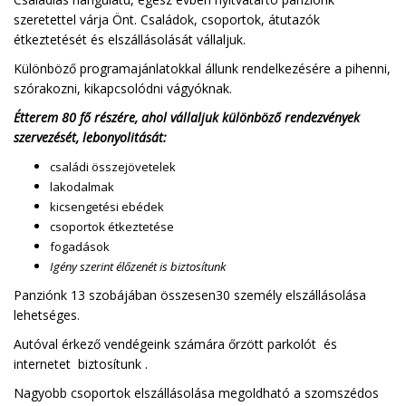
szeretettel várja Önt. Családok, csoportok, átutazók
étkeztetését és elszállásolását vállaljuk.
Különböző programajánlatokkal állunk rendelkezésére a pihenni,
szórakozni, kikapcsolódni vágyóknak.
Étterem 80 fő részére, ahol vállaljuk különböző rendezvények
szervezését, lebonyolitását:
családi összejövetelek
lakodalmak
kicsengetési ebédek
csoportok étkeztetése
fogadások
Igény szerint élőzenét is biztosítunk
Panziónk 13 szobájában összesen30 személy elszállásolása
lehetséges.
Autóval érkező vendégeink számára őrzött parkolót és
internetet biztosítunk .
Nagyobb csoportok elszállásolása megoldható a szomszédos