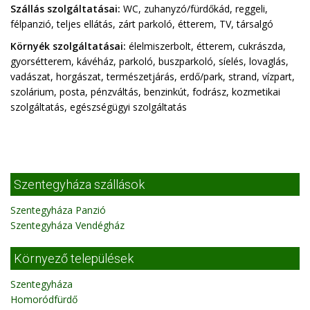
Szállás szolgáltatásai:
WC, zuhanyzó/fürdőkád, reggeli,
félpanzió, teljes ellátás, zárt parkoló, étterem, TV, társalgó
Környék szolgáltatásai:
élelmiszerbolt, étterem, cukrászda,
gyorsétterem, kávéház, parkoló, buszparkoló, síelés, lovaglás,
vadászat, horgászat, természetjárás, erdő/park, strand, vízpart,
szolárium, posta, pénzváltás, benzinkút, fodrász, kozmetikai
szolgáltatás, egészségügyi szolgáltatás
Szentegyháza szállások
Szentegyháza Panzió
Szentegyháza Vendégház
Környező települések
Szentegyháza
Homoródfürdő