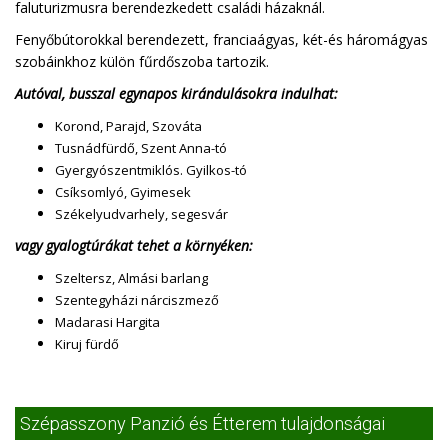
faluturizmusra berendezkedett családi házaknál.
Fenyőbútorokkal berendezett, franciaágyas, két-és háromágyas
szobáinkhoz külön fűrdőszoba tartozik.
Autóval, busszal egynapos kirándulásokra indulhat:
Korond, Parajd, Szováta
Tusnádfürdő, Szent Anna-tó
Gyergyószentmiklós. Gyilkos-tó
Csíksomlyó, Gyimesek
Székelyudvarhely, segesvár
vagy gyalogtúrákat tehet a környéken:
Szeltersz, Almási barlang
Szentegyházi nárciszmező
Madarasi Hargita
Kiruj fürdő
Szépasszony Panzió és Étterem tulajdonságai