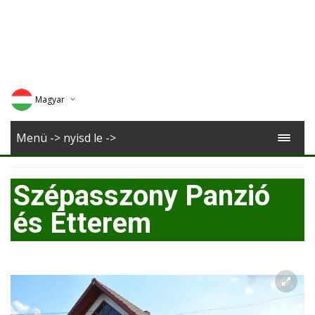
Magyar
Deutsch
Menü -> nyisd le ->
English
Szépasszony Panzió
Romana
és Étterem