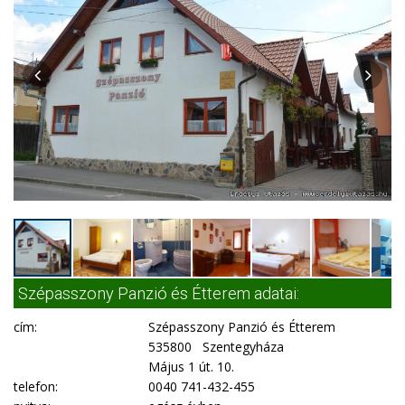
Szépasszony Panzió és Étterem adatai:
cím:
Szépasszony Panzió és Étterem
535800 Szentegyháza
Május 1 út. 10.
telefon:
0040 741-432-455