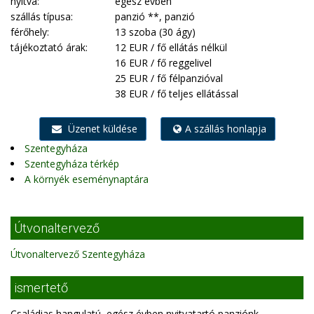
nyitva:
egész évben
szállás típusa:
panzió **, panzió
férőhely:
13 szoba (30 ágy)
tájékoztató árak:
12 EUR / fő ellátás nélkül
16 EUR / fő reggelivel
25 EUR / fő félpanzióval
38 EUR / fő teljes ellátással
Üzenet küldése
A szállás honlapja
Szentegyháza
Szentegyháza térkép
A környék eseménynaptára
Útvonaltervező
Útvonaltervező Szentegyháza
ismertető
Családias hangulatú, egész évben nyitvatartó panziónk