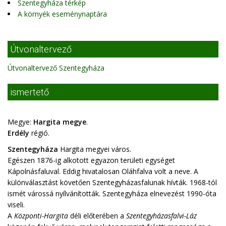
Szentegyháza térkép
A környék eseménynaptára
Útvonaltervező
Útvonaltervező Szentegyháza
ismertető
Megye:
Hargita megye
.
Erdély
régió.
Szentegyháza
Hargita megyei város.
Egészen 1876-ig alkotott egyazon területi egységet
Kápolnásfaluval. Eddig hivatalosan Oláhfalva volt a neve. A
különválasztást követően Szentegyházasfalunak hívták. 1968-tól
ismét várossá nyílvánították. Szentegyháza elnevezést 1990-óta
viseli.
A
Központi-Hargita
déli előterében a
Szentegyházasfalvi-Láz