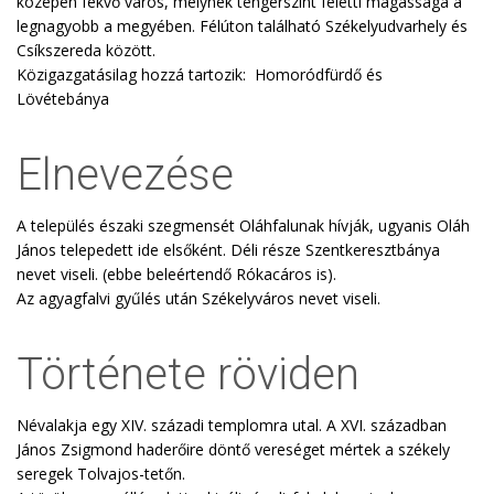
közepén fekvő város, melynek tengerszint feletti magassága a
legnagyobb a megyében. Félúton található Székelyudvarhely és
Csíkszereda között.
Közigazgatásilag hozzá tartozik: Homoródfürdő és
Lövétebánya
Elnevezése
A település északi szegmensét Oláhfalunak hívják, ugyanis Oláh
János telepedett ide elsőként. Déli része Szentkeresztbánya
nevet viseli. (ebbe beleértendő Rókacáros is).
Az agyagfalvi gyűlés után Székelyváros nevet viseli.
Története röviden
Névalakja egy XIV. századi templomra utal. A XVI. században
János Zsigmond haderőire döntő vereséget mértek a székely
seregek Tolvajos-tetőn.