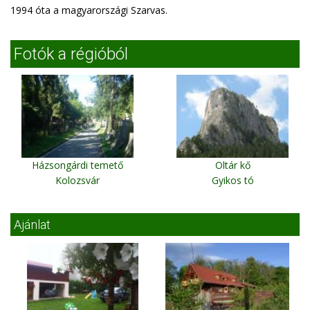
1994 óta a magyarországi Szarvas.
Fotók a régióból
Házsongárdi temető
Oltár kő
Kolozsvár
Gyikos tó
Ajánlat