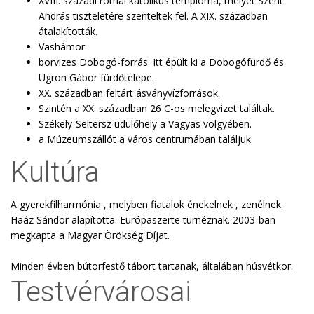
XVIII. századi római katolikus temploma, melyet Szent
András tiszteletére szenteltek fel. A XIX. században
átalakították.
Vashámor
borvizes Dobogó-forrás. Itt épült ki a Dobogófürdő és
Ugron Gábor fürdőtelepe.
XX. században feltárt ásványvízforrások.
Szintén a XX. században 26 C-os melegvizet találtak.
Székely-Seltersz üdülőhely a Vagyas völgyében.
a Múzeumszállót a város centrumában találjuk.
Kultúra
A gyerekfilharmónia , melyben fiatalok énekelnek , zenélnek.
Haáz Sándor alapította. Európaszerte turnéznak. 2003-ban
megkapta a Magyar Örökség Díjat.
Minden évben bútorfestő tábort tartanak, általában húsvétkor.
Testvérvárosai