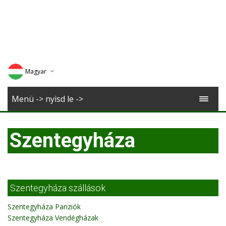
Magyar
Deutsch
Menü -> nyisd le ->
English
Szentegyháza
Romana
Szentegyháza szállások
Szentegyháza Panziók
Szentegyháza Vendégházak