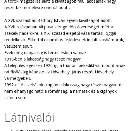
A török megszállás alatt a kiváltságolt falu lakosainak nagy
része fakitermelésre orientálódott.
A XVI. században Báthory István egyéb kiváltságot adott.
A XVII. században Ali pasa serege döntő vereséget mért a
székely haderőkre. a XIX. század elejétől vásártartási joggal
rendelkezik. Ekkortól dinamikus fejlődésnek indult: vashámorok,
vasüzem épült.
Ezek még napjainkig is termelésben vannak.
1910-ben a lakosság nagy része magyar.
A település egészen 1920-ig, a trianoni békediktátum pontjainak
ratifikálásáig képezte az Udvarhelyi járás részét Udvarhely
vármegyében.
1992-es összeírások alapján a lakosság nagy része magyar, de
nem elhanyagolható a románság, a németek és a cigányok
száma sem.
Látnivalói