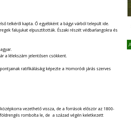
lső telkéről kapta. Ő egyébként a bágyi várból települt ide.
regek falujukat elpusztították. Északi részét védbarlangokra és
A
agyar.
ár a lélekszám jelentősen csökkent.
 pontjainak ratifikálásáig képezte a Homoródi járás szerves
középkorra vezethető vissza, de a források először az 1800-
y földrengés rombolta le, de a század végén keletkezett