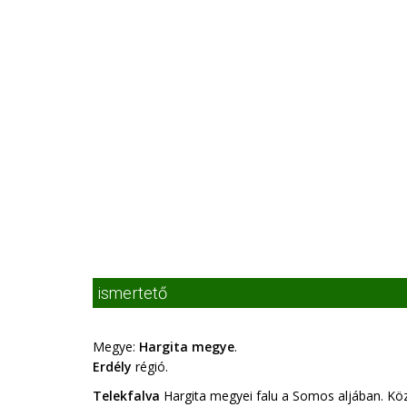
ismertető
Megye:
Hargita megye
.
Erdély
régió.
Telekfalva
Hargita megyei falu a Somos aljában. Köz