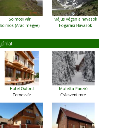
Soimosi vár
Május végén a havasok
Soimos (Arad megye)
Fogarasi Havasok
jánlat
Hotel Oxford
Mofetta Panzió
Temesvár
Csíkszentimre