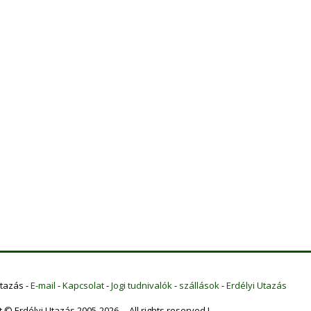
Utazás -
E-mail
-
Kapcsolat
-
Jogi tudnivalók
-
szállások
-
Erdélyi Utazás
t © Erdélyi Utazás 2005-2026 All rights reserved !