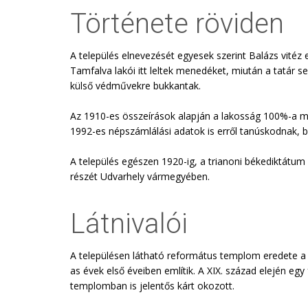
Története röviden
A település elnevezését egyesek szerint Balázs vitéz e
Tamfalva lakói itt leltek menedéket, miután a tatár se
külső védművekre bukkantak.
Az 1910-es összeírások alapján a lakosság 100%-a m
1992-es népszámlálási adatok is erről tanúskodnak, b
A település egészen 1920-ig, a trianoni békediktátum
részét Udvarhely vármegyében.
Látnivalói
A településen látható református templom eredete a 
as évek első éveiben említik. A XIX. század elején eg
templomban is jelentős kárt okozott.