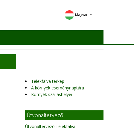
Magyar
Deutsch
English
Romana
Telekfalva térkép
A környék eseménynaptára
Környék szálláshelyei
Útvonaltervező
Útvonaltervező Telekfalva