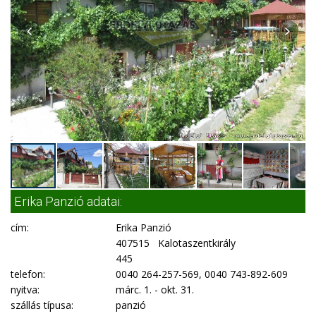
Erika Panzió adatai:
cím:
Erika Panzió
407515 Kalotaszentkirály
445
telefon:
0040 264-257-569, 0040 743-892-609
nyitva:
márc. 1. - okt. 31.
szállás típusa:
panzió