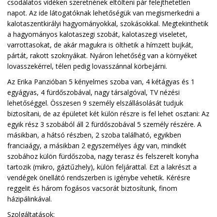
csodálatos vidéken szeretnének eltölteni pár felejthetetlen
napot. Az ide látogatóknak lehetőségük van megismerkedni a
kalotaszentkirályi hagyományokkal, szokásokkal. Megtekinthetik
a hagyományos kalotaszegi szobát, kalotaszegi viseletet,
varrottasokat, de akár magukra is ölthetik a hímzett bujkát,
pártát, rakott szoknyákat. Nyáron lehetőség van a környéket
lovasszekérrel, télen pedig lovasszánnal körbejárni.
Az Erika Panzióban 5 kényelmes szoba van, 4 kétágyas és 1
egyágyas, 4 fürdőszobával, nagy társalgóval, TV nézési
lehetőséggel. Összesen 9 személy elszállásolását tudjuk
biztosítani, de az épületet két külön részre is fel lehet osztani: Az
egyik rész 3 szobából áll 2 fürdőszobával 5 személy részére. A
másikban, a hátsó részben, 2 szoba található, egyikben
franciaágy, a másikban 2 egyszemélyes ágy van, mindkét
szobához külön fürdőszoba, nagy terasz és felszerelt konyha
tartozik (mikro, gáztűzhely), külön feljárattal. Ezt a lakrészt a
vendégek önellátó rendszerben is igénybe vehetik. Kérésre
reggelit és három fogásos vacsorát biztosítunk, finom
házipálinkával.
Szolgáltatások: