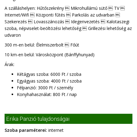
A szálláshelyen: Hűtőszekrény  Mikrohullámú sütő  TV 
Internet/Wifi  Központi fűtés  Parkolás az udvarban 
Szekerezés  Lovasszánozás  Idegenvezetés  Kalotaszegi
szoba, népviselet-beöltözési lehetőség  Grillezési lehetőség az
udvaron
300 m-en belül: Élelmiszerbolt  Főút
10 km-en belül: Városközpont (Bánffyhunyad)
Árak:
Kétágyas szoba: 6000 Ft / szoba
Egyágyas szoba: 4000 Ft / szoba
Félpanzió: 3000 Ft / személy
Konyhahasználat: 800 Ft / nap
Erika Panzió tulajdonságai
Szoba paraméterei:
internet