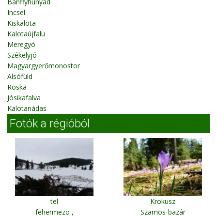
Bánffyhunyad
Incsel
Kiskalota
Kalotaújfalu
Meregyó
Székelyjó
Magyargyerőmonostor
Alsófüld
Roska
Jósikafalva
Kalotanádas
Fotók a régióból
tel
Krokusz
fehermezo ,
Szamos-bazár