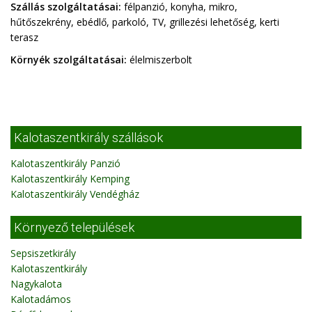
Szállás szolgáltatásai:
félpanzió, konyha, mikro,
hűtőszekrény, ebédlő, parkoló, TV, grillezési lehetőség, kerti
terasz
Környék szolgáltatásai:
élelmiszerbolt
Kalotaszentkirály szállások
Kalotaszentkirály Panzió
Kalotaszentkirály Kemping
Kalotaszentkirály Vendégház
Környező települések
Sepsiszetkirály
Kalotaszentkirály
Nagykalota
Kalotadámos