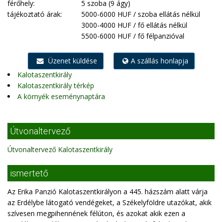
férőhely:
5 szoba (9 ágy)
tájékoztató árak:
5000-6000 HUF / szoba ellátás nélkül
3000-4000 HUF / fő ellátás nélkül
5500-6000 HUF / fő félpanzióval
Üzenet küldése
A szállás honlapja
Kalotaszentkirály
Kalotaszentkirály térkép
A környék eseménynaptára
Útvonaltervező
Útvonaltervező Kalotaszentkirály
ismertető
Az Erika Panzió Kalotaszentkirályon a 445. házszám alatt várja
az Erdélybe látogató vendégeket, a Székelyföldre utazókat, akik
szívesen megpihennének félúton, és azokat akik ezen a