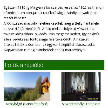
Egészen 1910-ig Magyarvalkó szerves része, az 1920-as trianoni
békediktátum pontjainak ratifikálásáig a Bánffyhunyadi járás
részét képezte.
A XX. század második felében kezdték meg a Beliş-Fântânele
duzzasztógát kiépítését. A falu mellett folyó tó vízszintje a
tavaszi időszakban, olvadás után megemelkedett, így az árvíz
elleni védekezés fontossága felértékelődött. A házakat
áttelepítették a dombra, az egykori települést elárasztotta.
Napjainkban is megtekinthetőek ennek maradványai.
Fotók a régióból
Királyhágó (Panorámafotó)
A Szentmihályi Templom