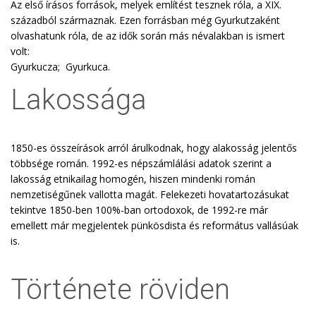
Az első írásos források, melyek említést tesznek róla, a XIX.
századból származnak. Ezen forrásban még Gyurkutzaként
olvashatunk róla, de az idők során más névalakban is ismert
volt:
Gyurkucza; Gyurkuca.
Lakossága
1850-es összeírások arról árulkodnak, hogy alakosság jelentős
többsége román. 1992-es népszámlálási adatok szerint a
lakosság etnikailag homogén, hiszen mindenki román
nemzetiségűnek vallotta magát. Felekezeti hovatartozásukat
tekintve 1850-ben 100%-ban ortodoxok, de 1992-re már
emellett már megjelentek pünkösdista és református vallásúak
is.
Története röviden