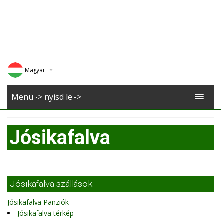
Magyar
Deutsch
Menü -> nyisd le ->
English
Jósikafalva
Romana
Jósikafalva szállások
Jósikafalva Panziók
Jósikafalva térkép