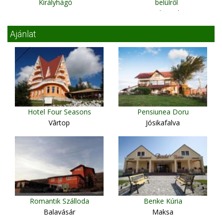
Királyhágó
belülről
Kolozsvár
Ajánlat
Hotel Four Seasons
Pensiunea Doru
Vârtop
Jósikafalva
Romantik Szálloda
Benke Kúria
Balavásár
Maksa