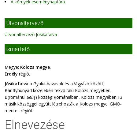
A környék eseménynaptára
Útvonaltervező
Útvonaltervező Jósikafalva
ismertető
Megye:
Kolozs megye
.
Erdély
régió.
Jósikafalva
a Gyalui-havasok és a Vigyázó között,
Bánffyhunyad közelében fekvő falu Kolozs megyében.
B(románul
Beliş
) község Romániában, Kolozs megyében.13
másik községgel együtt létrehozták a Kolozs megyei GMO-
mentes régiót.
Elnevezése