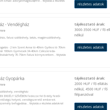
 km Email: adorjanmagdus@fre...
folytatás a részletes
részletes adatok
ház - Vendégház
tájékoztató árak:
3000-3500 HUF / fő el
imre
nélkül
sház, falusi szálláshely, lakás, magánszálláshely,
részletes adatok
átogatás - 2 km Szent Anna tó-40km Gyilkos tó 70km
vár 100km Gyimesek 34-40km Csíkszereda-
ivásárhely 70-75km Falusi környezetben...
folytatás
áz Gyopárka
tájékoztató árak:
2000 HUF / fő ellátás
imre
nélkül, 4500 HUF / fő
 szálláshely, vendégház
félpanzióval
K ERDÉLY SZÍVÉBEN Fedezze fel Erdély festői
elentőségü helyeit, vendégszerető embereit.
személy befogadása...
folytatás a részletes adatoknál
részletes adatok