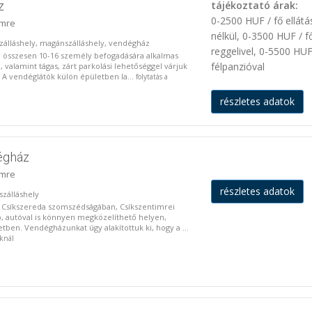
z
tájékoztató árak:
0-2500 HUF / fő ellátá
imre
nélkül, 0-3500 HUF / f
 szálláshely, magánszálláshely, vendégház
reggelivel, 0-5500 HUF
összesen 10-16 személy befogadására alkalmas
félpanzióval
, valamint tágas, zárt parkolási lehetőséggel várjuk
A vendéglátók külön épületben la...
folytatás a
részletes adatok
égház
imre
részletes adatok
szálláshely
 Csíkszereda szomszédságában, Csíkszentimrei
, autóval is könnyen megközelíthető helyen,
tben. Vendégházunkat úgy alakítottuk ki, hogy a ...
oknál