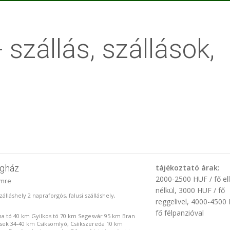
 szállás, szállások,
égház
tájékoztató árak:
2000-2500 HUF / fő el
imre
nélkül, 3000 HUF / fő
 szálláshely 2 napraforgós, falusi szálláshely,
reggelivel, 4000-4500
fő félpanzióval
nna tó 40 km Gyilkos tó 70 km Segesvár 95 km Bran
sek 34-40 km Csíksomlyó, Csíikszereda 10 km