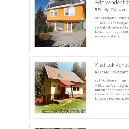
Edit Vendéghá
Erdély, Csíkszent
szállás típusa
: falusi
Két-, és négyágyas, 
szobákkal, teraszokkal
kedves vendégeinket. 
részletes adatoknál
Kiad Lak Vend
Erdély, Csíkszent
szállás típusa
: magán
A Kiad Lak Vendégház
Bükfürdődön található
csodás erdei környeze
folytatás a részletes adat