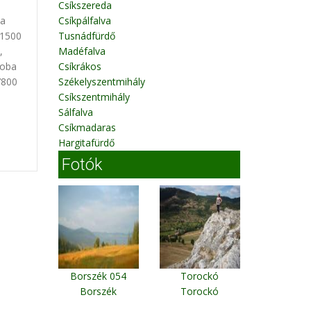
Csíkszereda
ba
Csíkpálfalva
11500
Tusnádfürdő
,
Madéfalva
zoba
Csíkrákos
7800
Székelyszentmihály
Csíkszentmihály
Sálfalva
Csíkmadaras
Hargitafürdő
Fotók
Borszék 054
Torockó
Borszék
Torockó