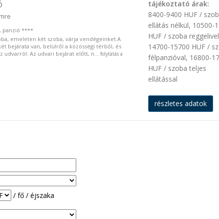
ó
tájékoztató árak:
8400-9400 HUF / szo
imre
ellátás nélkül, 10500-
, panzió ****
HUF / szoba reggelivel
oba, emeleten két szoba, várja vendégeinket.A
14700-15700 HUF / s
ét bejárata van, belülről a közösségi térből, és
z udvarról. Az udvari bejárat előtt, n...
folytatás a
félpanzióval, 16800-1
HUF / szoba teljes
ellátással
részletes adatok
/ fő / éjszaka