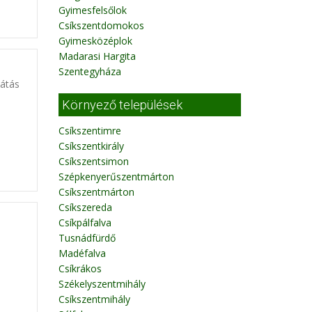
Gyimesfelsőlok
Csíkszentdomokos
Gyimesközéplok
Madarasi Hargita
Szentegyháza
látás
Környező települések
Csíkszentimre
Csíkszentkirály
Csíkszentsimon
Szépkenyerűszentmárton
Csíkszentmárton
Csíkszereda
Csíkpálfalva
Tusnádfürdő
Madéfalva
Csíkrákos
Székelyszentmihály
Csíkszentmihály