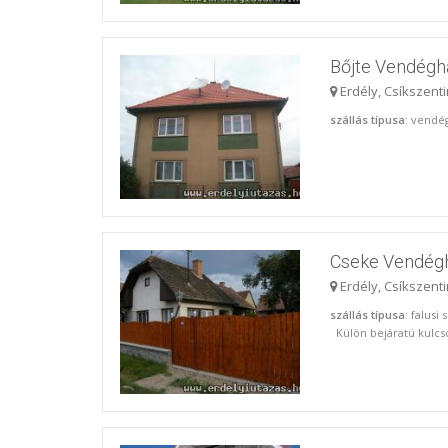
Bőjte Vendégh
Erdély, Csíkszent
szállás típusa
: vendé
Cseke Vendég
Erdély, Csíkszent
szállás típusa
: falusi
Külön bejáratú kulcs