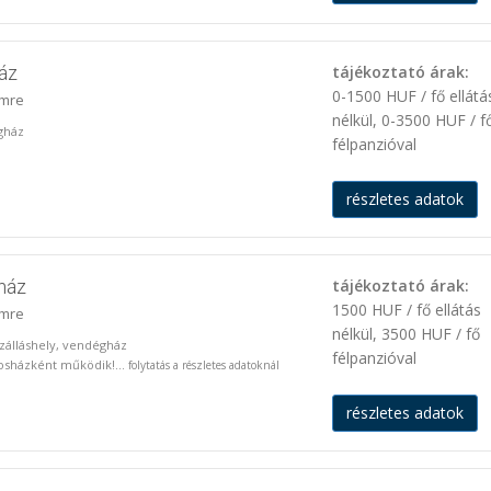
áz
tájékoztató árak:
0-1500 HUF / fő ellátá
imre
nélkül, 0-3500 HUF / f
gház
félpanzióval
részletes adatok
ház
tájékoztató árak:
1500 HUF / fő ellátás
imre
nélkül, 3500 HUF / fő
 szálláshely, vendégház
félpanzióval
osházként működik!...
folytatás a részletes adatoknál
részletes adatok