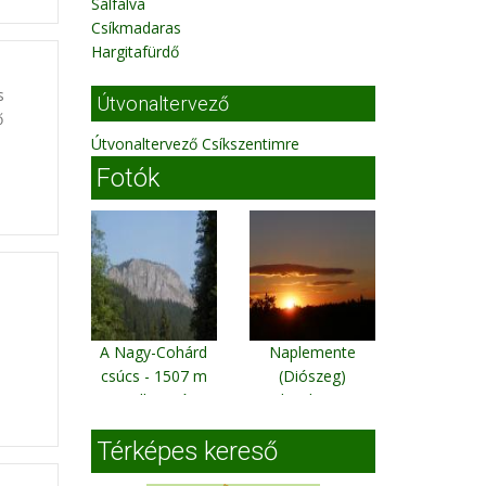
Sálfalva
Csíkmadaras
Hargitafürdő
s
Útvonaltervező
ő
Útvonaltervező Csíkszentimre
Fotók
A Nagy-Cohárd
Naplemente
csúcs - 1507 m
(Diószeg)
Gyilkos-tó
Bihardioszeg
Térképes kereső