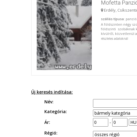
Mofetta Panzi
Erdély, Csíkszent
szállás típusa
: panzió
A földszinten négy sz
földszinti szobáknak k
kívülről, közvetlenül a
részletes adatoknál
Új keresés indítása:
Név:
Kategória:
Ár:
-
Régió: