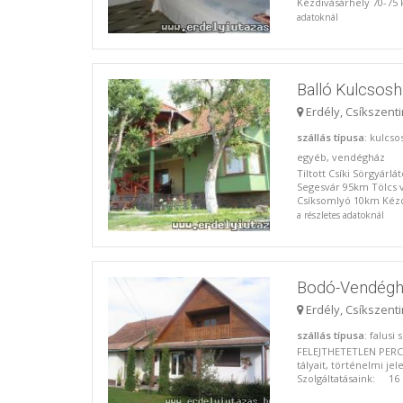
Kézdivásárhely 70-75
adatoknál
Balló Kulcsos
Erdély, Csíkszent
szállás típusa
: kulcso
egyéb, vendégház
Tiltott Csíki Sörgyárl
Segesvár 95km Tölcs 
Csíksomlyó 10km Kézd
a részletes adatoknál
Bodó-Vendégh
Erdély, Csíkszent
szállás típusa
: falusi
FELEJTHETETLEN PERCE
tályait, történelmi j
Szolgáltatásaink: 16 