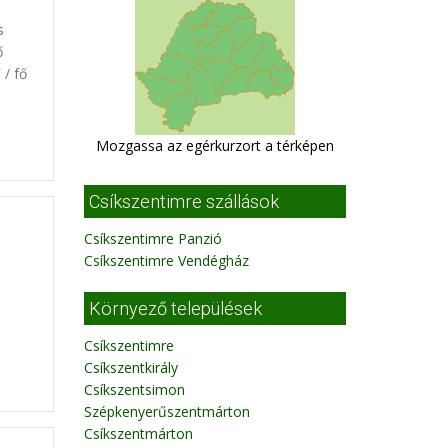
s
ő
 / fő
Mozgassa az egérkurzort a térképen
Csíkszentimre szállások
Csíkszentimre Panzió
Csíkszentimre Vendégház
Környező települések
Csíkszentimre
Csíkszentkirály
Csíkszentsimon
Szépkenyerűszentmárton
Csíkszentmárton