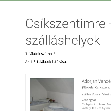
Csíkszentimre -
szálláshelyek
Találatok száma: 8
Az 1-8. találatok listázása.
Adorján Vend
Erdély, Csíkszent
szállás típusa
: falusi
vendégház
Csillagtúrák: Szent A
kastély 100 km Gyime