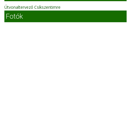
Útvonaltervező Csíkszentimre
Fotók
A régi üdülőváros bejárata
sóbánya lépcsö
Borszék
Parajd
Térképes kereső