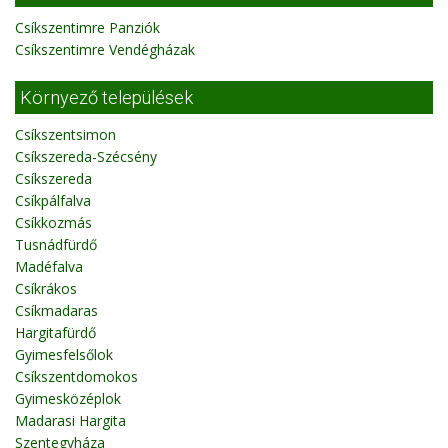
Csíkszentimre Panziók
Csíkszentimre Vendégházak
Környező települések
Csíkszentsimon
Csíkszereda-Szécsény
Csíkszereda
Csíkpálfalva
Csíkkozmás
Tusnádfürdő
Madéfalva
Csíkrákos
Csíkmadaras
Hargitafürdő
Gyimesfelsőlok
Csíkszentdomokos
Gyimesközéplok
Madarasi Hargita
Szentegyháza