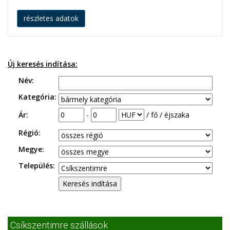
részletes adatok
Új keresés indítása:
Név:
Kategória:
Ár:
-
/ fő / éjszaka
Régió:
Megye:
Település:
Csíkszentimre szállások