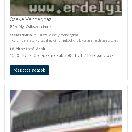
Cseke Vendégház
Erdély, Csíkszentimre
szállás típusa
: falusi szálláshely, vendégház
Külön bejáratú kulcsosházként működik!...
folytatás a részletes adatoknál
tájékoztató árak:
1500 HUF / fő ellátás nélkül, 3500 HUF / fő félpanzióval
részletes adatok