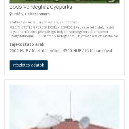
Bodó-Vendégház Gyopárka
Erdély, Csíkszentimre
szállás típusa
: falusi szálláshely, vendégház
FELEJTHETETLEN PERCEK ERDÉLY SZÍVÉBEN Fedezze fel Erdély festői
tályait, történelmi jelentőségü helyeit, vendégszerető embereit.
Szolgáltatásaink: 16 személy befogadása...
folytatás a részletes adatoknál
tájékoztató árak:
2000 HUF / fő ellátás nélkül, 4500 HUF / fő félpanzióval
részletes adatok