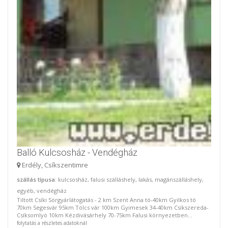
Balló Kulcsosház - Vendégház
Erdély, Csíkszentimre
szállás típusa
: kulcsosház, falusi szálláshely, lakás, magánszálláshely,
egyéb, vendégház
Tiltott Csíki Sörgyárlátogatás - 2 km Szent Anna tó-40km Gyilkos tó
70km Segesvár 95km Tölcs vár 100km Gyimesek 34-40km Csíkszereda-
Csíksomlyó 10km Kézdivásárhely 70-75km Falusi környezetben...
folytatás a részletes adatoknál