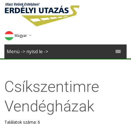
Magyar
Deutsch
Menü -> nyisd le ->
English
Romana
Csíkszentimre
Vendégházak
Találatok száma: 6