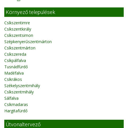
Környező települések
Csíkszentimre
Csíkszentkirály
Csíkszentsimon
Szépkenyerűszentmárton
Csíkszentmárton
Csíkszereda
Csíkpálfalva
Tusnádfürdő
Madéfalva
Csíkrákos
Székelyszentmihály
Csíkszentmihály
Sálfalva
Csíkmadaras
Hargitafürdő
Útvonaltervező