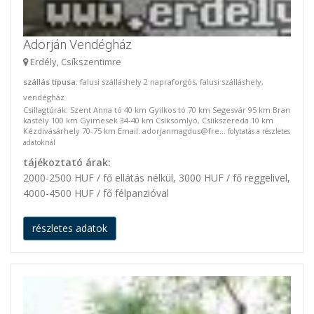
Adorján Vendégház
Erdély, Csíkszentimre
szállás típusa
: falusi szálláshely 2 napraforgós, falusi szálláshely,
vendégház
Csillagtúrák: Szent Anna tó 40 km Gyilkos tó 70 km Segesvár 95 km Bran
kastély 100 km Gyimesek 34-40 km Csíksomlyó, Csíikszereda 10 km
Kézdivásárhely 70-75 km Email: adorjanmagdus@fre...
folytatás a részletes
adatoknál
tájékoztató árak:
2000-2500 HUF / fő ellátás nélkül, 3000 HUF / fő reggelivel,
4000-4500 HUF / fő félpanzióval
részletes adatok