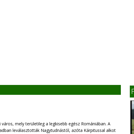
i város, mely területileg a legkisebb egész Romániában. A
zadban leválasztották Nagytudnástól, azóta Kárpitussal alkot