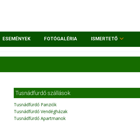
ESEMÉNYEK
FOTÓGALÉRIA
ISMERTETŐ
Tusnádfürdő szállások
Tusnádfürdő Panziók
Tusnádfürdő Vendégházak
Tusnádfürdő Apartmanok