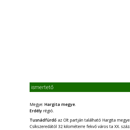
ismertető
Megye:
Hargita megye
.
Erdély
régió.
Tusnádfürdő
az Olt partján található Hargita megye
Csíkszeredától 32 kilométerre fekvő város ta XX. szá