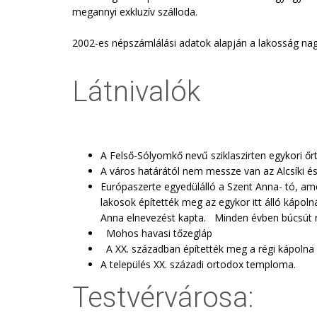
megannyi exkluzív szálloda.
2002-es népszámlálási adatok alapján a lakosság n
Látnivalók
A Felső-Sólyomkő nevű sziklaszirten egykori őr
A város határától nem messze van az Alcsíki 
Európaszerte egyedülálló a Szent Anna- tó, ame
lakosok építették meg az egykor itt álló kápoln
Anna elnevezést kapta. Minden évben búcsút r
Mohos havasi tőzegláp
A XX. században építették meg a régi kápolna 
A település XX. századi ortodox temploma.
Testvérvárosa: