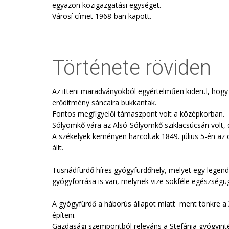
egyazon közigazgatási egységet.
Városí címet 1968-ban kapott.
Története röviden
Az itteni maradványokból egyértelműen kiderül, hogy 
erődítmény sáncaira bukkantak.
Fontos megfigyelői támaszpont volt a középkorban.
Sólyomkő vára az Alsó-Sólyomkő sziklacsúcsán volt, d
A székelyek keményen harcoltak 1849. július 5-én az 
állt.
Tusnádfürdő híres gyógyfürdőhely, melyet egy legendá
gyógyforrása is van, melynek vize sokféle egészségü
A gyógyfürdő a háborús állapot miatt ment tönkre a X
építeni.
Gazdasági szempontból releváns a Stefánia gyógyintéz