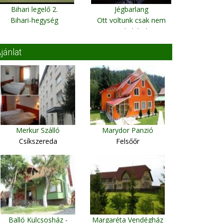
Bihari legelő 2.
Jégbarlang
Bihari-hegység
Ott voltunk csak nem
tudjuk hol
jánlat
Merkur Szálló
Marydor Panzió
Csíkszereda
Felsőőr
Balló Kulcsosház -
Margaréta Vendégház