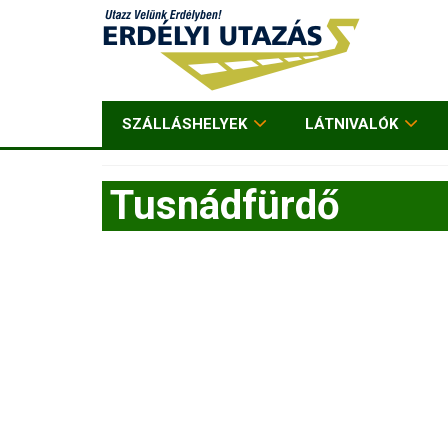
SZÁLLÁSHELYEK
LÁTNIVALÓK
Tusnádfürdő