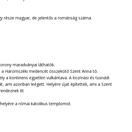
agy része magyar, de jelentős a románság száma.
torony maradványai láthatók.
és a Háromszéki medencét összekötő Szent Anna tó.
ly a kontinens egyetlen vulkántava. A kozmási és tusnádi
át, ami azonban leégett. Helyére újat építettek, ami a Szent
endeznek itt
helyére a római katolikus templomot.