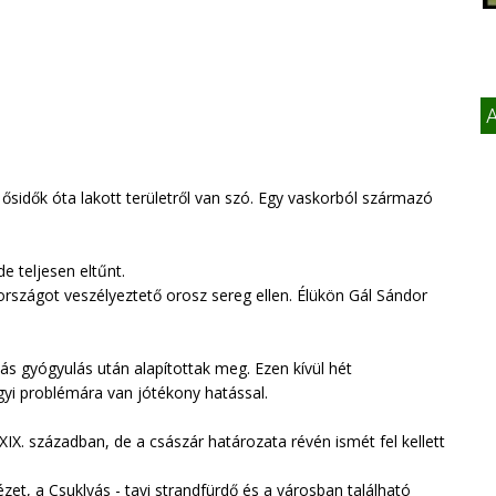
A
ősidők óta lakott területről van szó. Egy vaskorból származó
e teljesen eltűnt.
országot veszélyeztető orosz sereg ellen. Élükön Gál Sándor
s gyógyulás után alapítottak meg. Ezen kívül hét
gyi problémára van jótékony hatással.
IX. században, de a császár határozata révén ismét fel kellett
et, a Csuklyás - tavi strandfürdő és a városban található