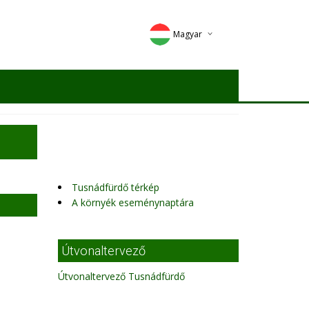
Magyar
Deutsch
English
Romana
Tusnádfürdő térkép
A környék eseménynaptára
Útvonaltervező
Útvonaltervező Tusnádfürdő