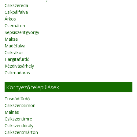
Csíkszereda
Csíkpálfalva
Árkos
Csernáton
Sepsiszentgyörgy
Maksa
Madéfalva
Csíkrákos
Hargitafürdő
Kézdivásárhely
Csíkmadaras
Környező települések
Tusnádfürdő
Csíkszentsimon
Málnás
Csíkszentimre
Csíkszentkirály
Csíkszentmárton