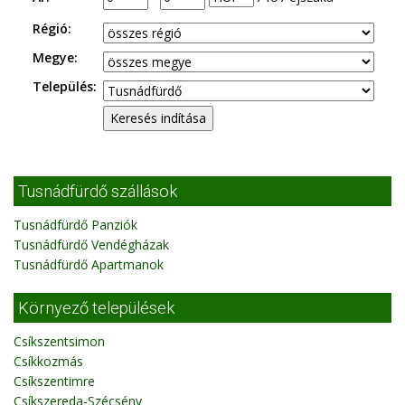
Régió:
Megye:
Település:
Tusnádfürdő szállások
Tusnádfürdő Panziók
Tusnádfürdő Vendégházak
Tusnádfürdő Apartmanok
Környező települések
Csíkszentsimon
Csíkkozmás
Csíkszentimre
Csíkszereda-Szécsény