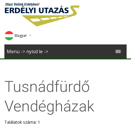
Magyar
Deutsch
Menü -> nyisd le ->
English
Romana
Tusnádfürdő
Vendégházak
Találatok száma: 1