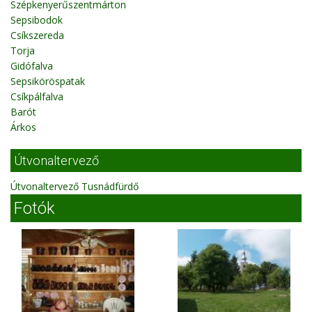
Szépkenyerűszentmárton
Sepsibodok
Csíkszereda
Torja
Gidófalva
Sepsiköröspatak
Csíkpálfalva
Barót
Árkos
Útvonaltervező
Útvonaltervező Tusnádfürdő
Fotók