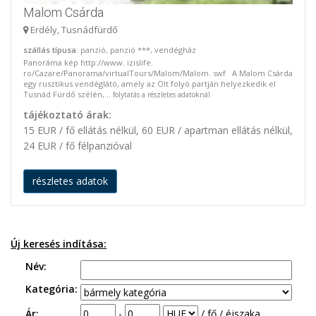
Malom Csárda
Erdély, Tusnádfürdő
szállás típusa
: panzió, panzió ***, vendégház
Panoráma kép http://www. izislife.
ro/Cazare/Panorama/virtualTours/Malom/Malom. swf A Malom Csárda
egy rusztikus vendéglátó, amely az Olt folyó partján helyezkedik el
Tusnád Fürdő szélén,...
folytatás a részletes adatoknál
tájékoztató árak:
15 EUR / fő ellátás nélkül, 60 EUR / apartman ellátás nélkül,
24 EUR / fő félpanzióval
részletes adatok
Új keresés indítása:
Név:
Kategória:
Ár:
-
/ fő / éjszaka