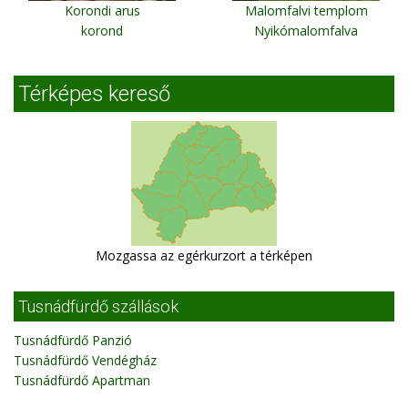
Korondi arus
Malomfalvi templom
korond
Nyikómalomfalva
Térképes kereső
Mozgassa az egérkurzort a térképen
Tusnádfürdő szállások
Tusnádfürdő Panzió
Tusnádfürdő Vendégház
Tusnádfürdő Apartman