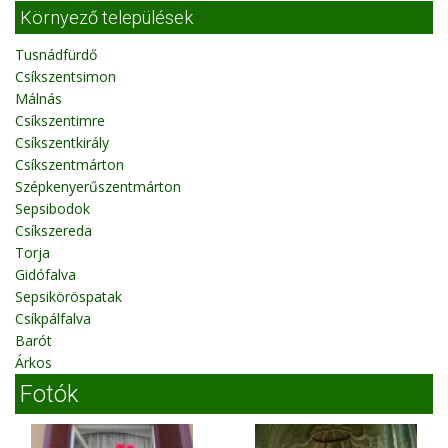
Környező települések
Tusnádfürdő
Csíkszentsimon
Málnás
Csíkszentimre
Csíkszentkirály
Csíkszentmárton
Szépkenyerűszentmárton
Sepsibodok
Csíkszereda
Torja
Gidófalva
Sepsiköröspatak
Csíkpálfalva
Barót
Árkos
Fotók