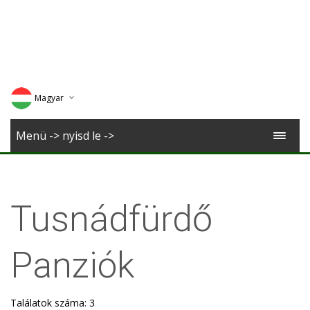
Magyar
Deutsch
Menü -> nyisd le ->
English
Romana
Tusnádfürdő
Panziók
Találatok száma: 3