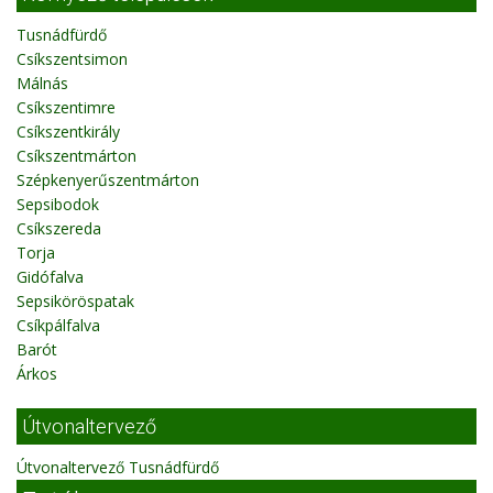
Tusnádfürdő
Csíkszentsimon
Málnás
Csíkszentimre
Csíkszentkirály
Csíkszentmárton
Szépkenyerűszentmárton
Sepsibodok
Csíkszereda
Torja
Gidófalva
Sepsiköröspatak
Csíkpálfalva
Barót
Árkos
Útvonaltervező
Útvonaltervező Tusnádfürdő