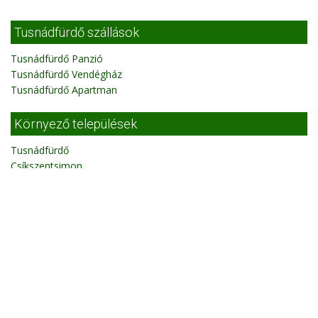
Tusnádfürdő szállások
Tusnádfürdő Panzió
Tusnádfürdő Vendégház
Tusnádfürdő Apartman
Környező települések
Tusnádfürdő
Csíkszentsimon
Málnás
Csíkszentimre
Csíkszentkirály
Csíkszentmárton
Szépkenyerűszentmárton
Sepsibodok
Csíkszereda
Torja
Gidófalva