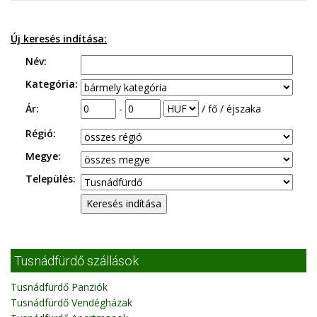
Új keresés indítása:
Név:
Kategória:
Ár:
-
/ fő / éjszaka
Régió:
Megye:
Település:
Tusnádfürdő szállások
Tusnádfürdő Panziók
Tusnádfürdő Vendégházak