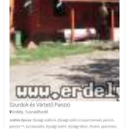
Szurdok és Vártető Panzió
Erdély, Tusnádfürdő
szállás típusa
: ifjúsági szálló A, ifjúsági szálló (csoportoknak), panzió,
panzió **, turistaszálló, ifjúsági szálló, ifjúsági tábor, Hostel, apartman,