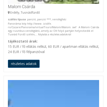
Malom Csárda
Erdély, Tusnádfürdő
szállás típusa
: panzió, panzió ***, vendégház
Panoráma kép http://www. izislife.
ro/Cazare/Panorama/virtualTours/Malom/Malom. swf A Malom Csárda
egy rusztikus vendéglátó, amely az Olt folyó partján helyezkedik el
Tusnád Fürdő szélén,...
folytatás a részletes adatoknál
tájékoztató árak:
15 EUR / fő ellátás nélkül, 60 EUR / apartman ellátás nélkül,
24 EUR / fő félpanzióval
részletes adatok