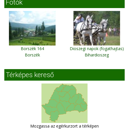
Fotók
Borszék 164
Dioszegi napok (fogathajtas)
Borszék
Bihardioszeg
Térképes kereső
Mozgassa az egérkurzort a térképen