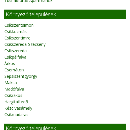
Tusnádfürdő Apartmanok
Környező települések
Csíkszentsimon
Csíkkozmás
Csíkszentimre
Csíkszereda-Szécsény
Csíkszereda
Csíkpálfalva
Árkos
Csernáton
Sepsiszentgyörgy
Maksa
Madéfalva
Csíkrákos
Hargitafürdő
Kézdivásárhely
Csíkmadaras
Környező települések