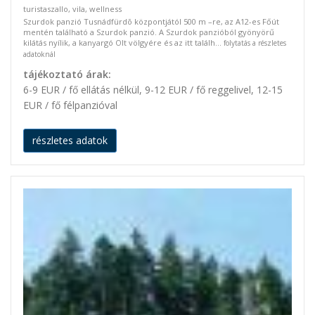
turistaszallo, vila, wellness
Szurdok panzió Tusnádfürdõ központjától 500 m –re, az A12-es Főút
mentén található a Szurdok panzió. A Szurdok panzióból gyönyörű
kilátás nyílik, a kanyargó Olt völgyére és az itt találh...
folytatás a részletes
adatoknál
tájékoztató árak:
6-9 EUR / fő ellátás nélkül, 9-12 EUR / fő reggelivel, 12-15
EUR / fő félpanzióval
részletes adatok