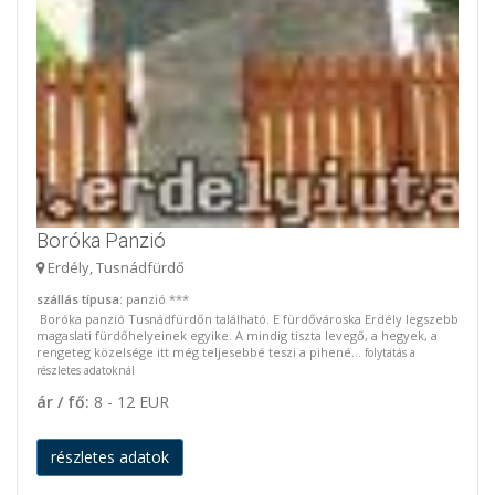
Boróka Panzió
Erdély, Tusnádfürdő
szállás típusa
: panzió ***
Boróka panzió Tusnádfürdőn található. E fürdővároska Erdély legszebb
magaslati fürdőhelyeinek egyike. A mindig tiszta levegő, a hegyek, a
rengeteg közelsége itt még teljesebbé teszi a pihené...
folytatás a
részletes adatoknál
ár / fő:
8 - 12 EUR
részletes adatok