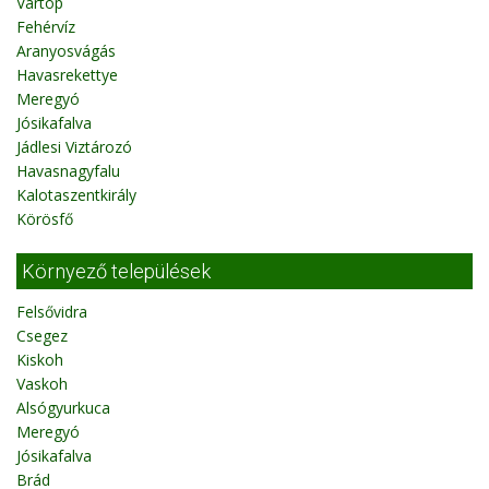
Vârtop
Fehérvíz
Aranyosvágás
Havasrekettye
Meregyó
Jósikafalva
Jádlesi Viztározó
Havasnagyfalu
Kalotaszentkirály
Körösfő
Környező települések
Felsővidra
Csegez
Kiskoh
Vaskoh
Alsógyurkuca
Meregyó
Jósikafalva
Brád