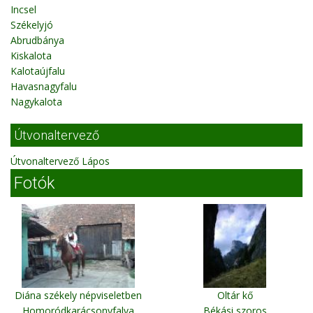
Incsel
Székelyjó
Abrudbánya
Kiskalota
Kalotaújfalu
Havasnagyfalu
Nagykalota
Útvonaltervező
Útvonaltervező Lápos
Fotók
Diána székely népviseletben
Oltár kő
Homoródkarácsonyfalva
Békási szoros