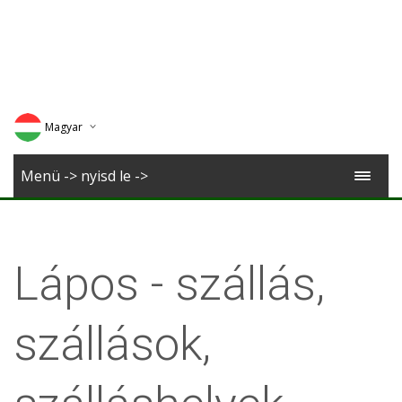
Magyar
Deutsch
Menü -> nyisd le ->
English
Romana
Lápos - szállás,
szállások,