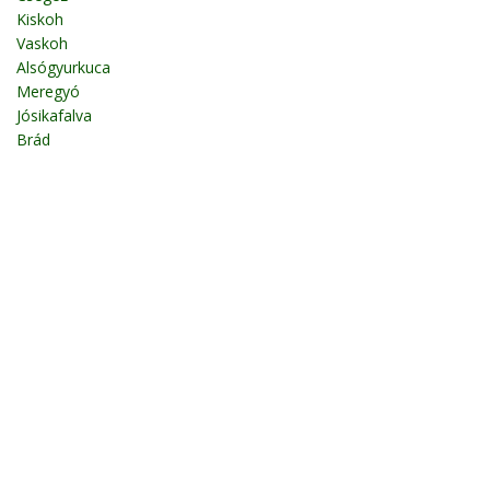
Kiskoh
Vaskoh
Alsógyurkuca
Meregyó
Jósikafalva
Brád
Incsel
Székelyjó
Abrudbánya
Kiskalota
Kalotaújfalu
Havasnagyfalu
Nagykalota
Fotók