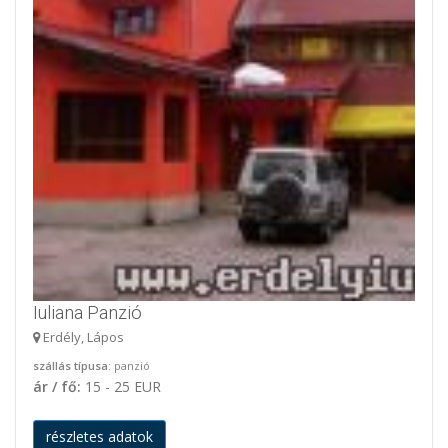
Iuliana Panzió
Erdély, Lápos
szállás típusa
: panzió
ár / fő:
15 - 25 EUR
részletes adatok