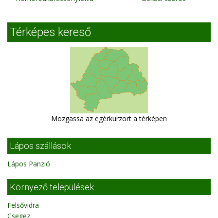
Térképes kereső
Mozgassa az egérkurzort a térképen
Lápos szállások
Lápos Panzió
Környező települések
Felsővidra
Csegez