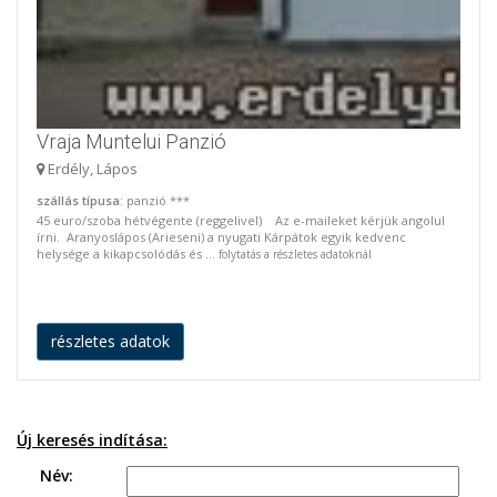
Vraja Muntelui Panzió
Erdély, Lápos
szállás típusa
: panzió ***
45 euro/szoba hétvégente (reggelivel) Az e-maileket kérjük angolul
írni. Aranyoslápos (Arieseni) a nyugati Kárpátok egyik kedvenc
helysége a kikapcsolódás és ...
folytatás a részletes adatoknál
részletes adatok
Új keresés indítása:
Név: