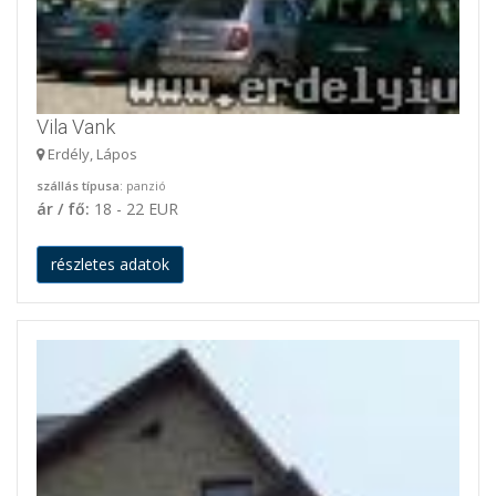
Vila Vank
Erdély, Lápos
szállás típusa
: panzió
ár / fő:
18 - 22 EUR
részletes adatok