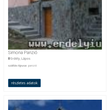
Simona Panzió
Erdély, Lápos
szállás típusa
: panzió
részletes adatok