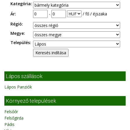
Kategória:
Ár:
-
/ fő / éjszaka
Régió:
Megye:
Település:
Lápos szállások
Lápos Panziók
Környező települések
Felsőőr
Felsőgirda
Pádis