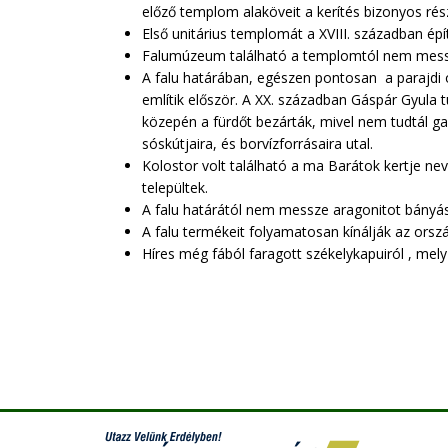
előző templom alaköveit a kerítés bizonyos rész
Első unitárius templomát a XVIII. században épí
Falumúzeum található a templomtól nem mess
A falu határában, egészen pontosan a parajdi o
említik először. A XX. században Gáspár Gyula t
közepén a fürdőt bezárták, mivel nem tudtál gaz
sóskútjaira, és borvízforrásaira utal.
Kolostor volt található a ma Barátok kertje ne
települtek.
A falu határától nem messze aragonitot bányá
A falu termékeit folyamatosan kínálják az orszá
Híres még fából faragott székelykapuiról , mel