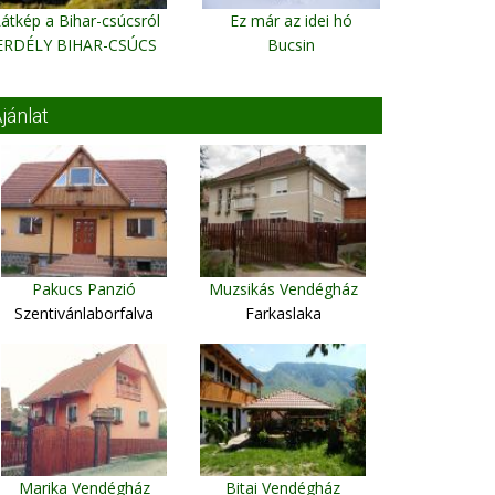
átkép a Bihar-csúcsról
Ez már az idei hó
ERDÉLY BIHAR-CSÚCS
Bucsin
jánlat
Pakucs Panzió
Muzsikás Vendégház
Szentivánlaborfalva
Farkaslaka
Marika Vendégház
Bitai Vendégház