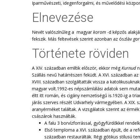
Iparművészeti, idegenforgalmi, és művelődési közpon
Elnevezése
Nevét valószínűleg a magyar
korom
-d képzős alakjá
fekszik. Más feltevések szerint azonban az ószláv
go
Története röviden
A XIV. században említik először, ekkor még
Kurnud
n
Szállás nevű határrészen feküdt. A XVI. században az
XVIII. században szolgáltatták vissza a katolikusukna
magyar volt.1992-es népszámlálási adatok sem mutat
éltt itt román, és cigány nemzetiségű is.1920-ig a tri
járás szerves részét Udvarhely vármegyében. A XIX. 
aranyérméket találtak. A vizsgálatok szerint az érmék 
császárok használták.
A falu 3 borvízforrással, gyógyfürdőkkel rendelk
Első temploma a XVI. században épült, de a refor
században restaurálták. Régi gótikus stílusú 