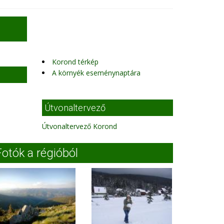
Korond térkép
A környék eseménynaptára
Útvonaltervező
Útvonaltervező Korond
Fotók a régióból