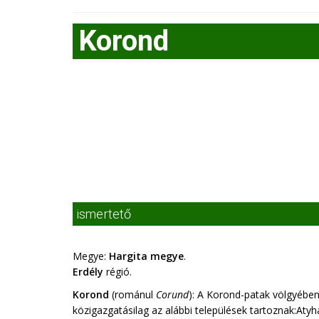
Korond
ismertető
Megye:
Hargita megye
.
Erdély
régió.
Korond
(románul
Corund
): A Korond-patak völgyébe
közigazgatásilag az alábbi települések tartoznak:Aty