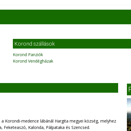
Korond szállások
Korond Panziók
Korond Vendégházak
n a Korondi-medence lábánál Hargita megyei község, melyhez
ha, Feketeaszó, Kalonda, Pálpataka és Szencsed.