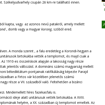
t. Székelyudvarhely csupán 26 km-re található innen.
L
ból kapta, vagy az azonos nevű patakról, amely mellett
A
rond
, domb vagy a magyar
korong
, szóból ered.
éven. A monda szerint , a falu eredetileg a Korondi-hegyen a
 unitáriusok birtokukba vették a templomot, és majd csak a
k. Az 1910-es összeírások alapján a lakosság nagy része
tak jelentős változást. A domináns számú magyarság mellett
anoni békediktátum pontjainak ratifikálásáig képezte Parajd
században a Firtos vár közelében jelenetős számú
nagy része a VII. századból való. Feltehetően a bizánci
ezi. Mindemellett híres fazekasfalu is.
máció ideje alatt unitáriusuk vették birtokukba. A XVIII.
templomának helyére, a XX. században új templomot emeltek. Az