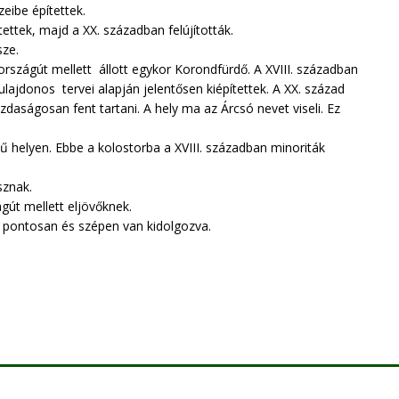
eibe építettek.
tettek, majd a XX. században felújították.
ze.
rszágút mellett állott egykor Korondfürdő. A XVIII. században
ulajdonos tervei alapján jelentősen kiépítettek. A XX. század
daságosan fent tartani. A hely ma az Árcsó nevet viseli. Ez
vű helyen. Ebbe a kolostorba a XVIII. században minoriták
sznak.
gút mellett eljövőknek.
y pontosan és szépen van kidolgozva.