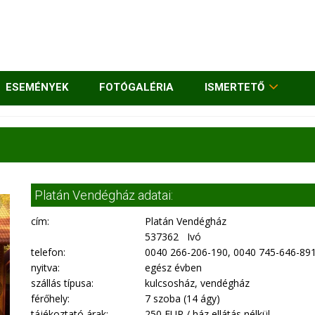
ESEMÉNYEK
FOTÓGALÉRIA
ISMERTETŐ
Platán Vendégház adatai:
cím:
Platán Vendégház
537362 Ivó
telefon:
0040 266-206-190, 0040 745-646-89
nyitva:
egész évben
szállás típusa:
kulcsosház, vendégház
férőhely:
7 szoba (14 ágy)
tájékoztató árak:
250 EUR / ház ellátás nélkül