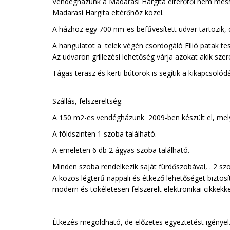
Vendégházunk a Madarasi Hargita eltérőtől nem messz
Madarasi Hargita eltérőhöz közel.
A házhoz egy 700 nm-es befűvesített udvar tartozik, 
A hangulatot a telek végén csordogáló Filió patak tesz
Az udvaron grillezési lehetőség várja azokat akik szer
Tágas terasz és kerti bútorok is segítik a kikapcsolód
Szállás, felszereltség:
A 150 m2-es vendégházunk 2009-ben készült el, mely 
A földszinten 1 szoba található.
A emeleten 6 db 2 ágyas szoba található.
Minden szoba rendelkezik saját fürdőszobával, . 2 sz
A közös légterű nappali és étkező lehetőséget biztosí
modern és tökéletesen felszerelt elektronikai cikkekk
Étkezés megoldható, de előzetes egyeztetést igényel