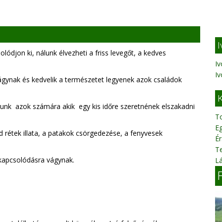
I
olódjon ki, nálunk élvezheti a friss levegőt, a kedves
Iv
I
ágynak és kedvelik a természetet legyenek azok családok
K
sítunk azok számára akik egy kis időre szeretnének elszakadni
To
E
ld rétek illata, a patakok csörgedezése, a fenyvesek
É
T
kapcsolódásra vágynak.
Lá