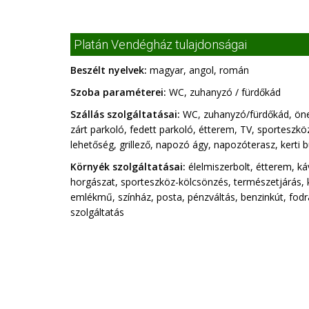
Platán Vendégház tulajdonságai
Beszélt nyelvek:
magyar, angol, román
Szoba paraméterei:
WC, zuhanyzó / fürdőkád
Szállás szolgáltatásai:
WC, zuhanyzó/fürdőkád, önell
zárt parkoló, fedett parkoló, étterem, TV, sporteszköz-
lehetőség, grillező, napozó ágy, napozóterasz, kerti b
Környék szolgáltatásai:
élelmiszerbolt, étterem, káv
horgászat, sporteszköz-kölcsönzés, természetjárás, k
emlékmű, színház, posta, pénzváltás, benzinkút, fodr
szolgáltatás