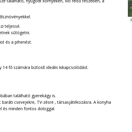
e található, nyugodt környéken, Ivó felső részében, a
dísznövényekkel.
i teljessé.
etnek sűtögetni.
ást és a pihenést.
14 fő számára biztosít ideális kikapcsolódást.
obában található gyerekágy is.
t baráti csevejekre, TV-zésre , társasjátékozásra. A konyha
el és minden fontos dologgal.
.