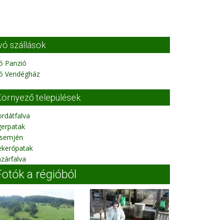
vó szállások
ó Panzió
vó Vendégház
örnyező települések
rdátfalva
gerpatak
rsemjén
ekerőpatak
zárfalva
Fotók a régióból