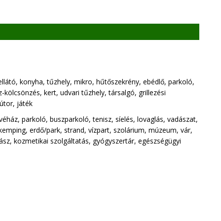
átó, konyha, tűzhely, mikro, hűtőszekrény, ebédlő, parkoló,
kölcsönzés, kert, udvari tűzhely, társalgó, grillezési
útor, játék
éház, parkoló, buszparkoló, tenisz, síelés, lovaglás, vadászat,
emping, erdő/park, strand, vízpart, szolárium, múzeum, vár,
ász, kozmetikai szolgáltatás, gyógyszertár, egészségügyi