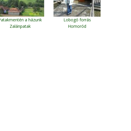
Patakmentén a házunk
Lobogó forrás
Zalánpatak
Homoród