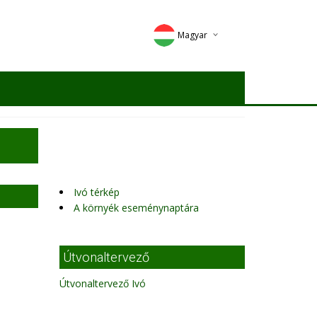
Magyar
Deutsch
English
Romana
Ivó térkép
A környék eseménynaptára
1
Útvonaltervező
Útvonaltervező Ivó