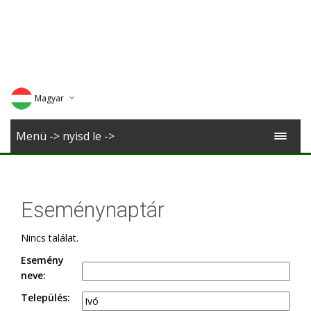
Magyar
Deutsch
Menü -> nyisd le ->
English
Romana
Eseménynaptár
Nincs találat.
Esemény
neve:
Település: