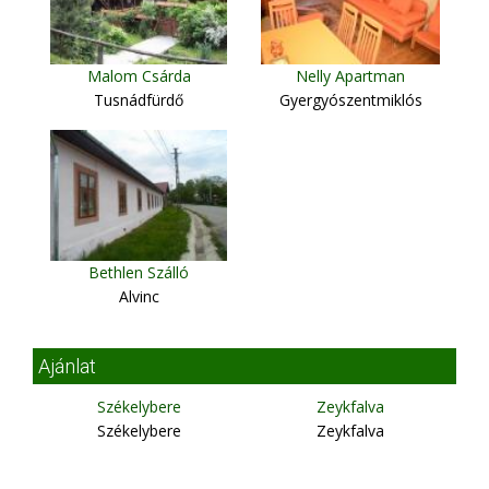
Malom Csárda
Nelly Apartman
Tusnádfürdő
Gyergyószentmiklós
Bethlen Szálló
Alvinc
Ajánlat
Székelybere
Zeykfalva
Székelybere
Zeykfalva