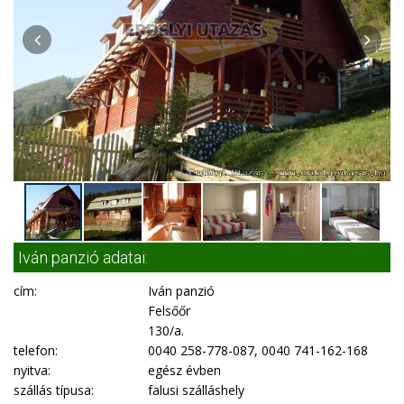
Iván panzió adatai:
cím:
Iván panzió
Felsőőr
130/a.
telefon:
0040 258-778-087, 0040 741-162-168
nyitva:
egész évben
szállás típusa:
falusi szálláshely