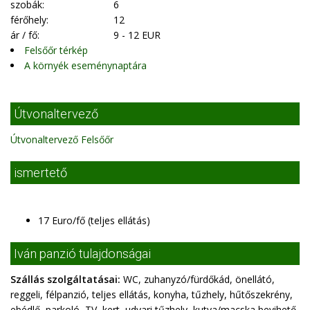
szobák:
6
férőhely:
12
ár / fő:
9 - 12 EUR
Felsőőr térkép
A környék eseménynaptára
Útvonaltervező
Útvonaltervező Felsőőr
ismertető
17 Euro/fő (teljes ellátás)
Iván panzió tulajdonságai
Szállás szolgáltatásai:
WC, zuhanyzó/fürdőkád, önellátó,
reggeli, félpanzió, teljes ellátás, konyha, tűzhely, hűtőszekrény,
ebédlő, parkoló, TV, kert, udvari tűzhely, kutya/macska bevihető