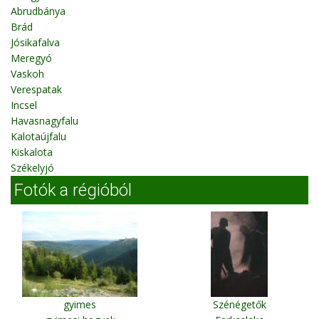
Abrudbánya
Brád
Jósikafalva
Meregyó
Vaskoh
Verespatak
Incsel
Havasnagyfalu
Kalotaújfalu
Kiskalota
Székelyjó
Fotók a régióból
gyimes
Szénégetők