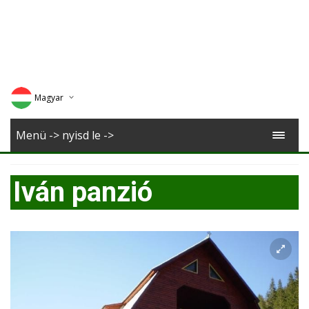
Magyar
Deutsch
Menü -> nyisd le ->
English
Iván panzió
Romana