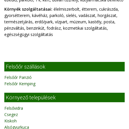
Környék szolgáltatásai:
élelmiszerbolt, étterem, cukrászda,
gyorsétterem, kávéház, parkoló, síelés, vadászat, horgászat,
természetjárás, erdő/park, vízpart, múzeum, kastély, posta,
pénzváltás, benzinkút, fodrász, kozmetikai szolgáltatás,
egészségügyi szolgáltatás
Felsőőr szállások
Felsőőr Panzió
Felsőőr Kemping
Környező települések
Felsővidra
Csegez
Kiskoh
Alsógyurkuca