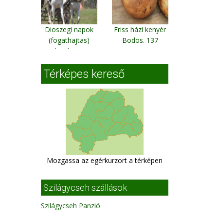
Dioszegi napok
Friss házi kenyér
(fogathajtas)
Bodos. 137
Bihardioszeg
Térképes kereső
Mozgassa az egérkurzort a térképen
Szilágycseh szállások
Szilágycseh Panzió