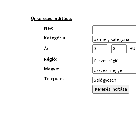
Új keresés indítása:
Név:
Kategória:
Ár:
-
Régió:
Megye:
Település: