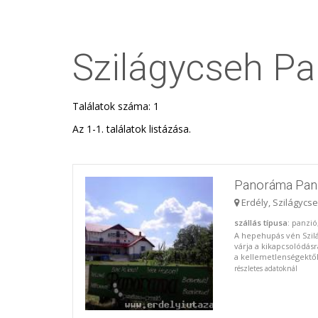
Szilágycseh Pa
Találatok száma: 1
Az 1-1. találatok listázása.
Panoráma Pan
Erdély, Szilágycs
szállás típusa
: panzió
A hepehupás vén Szil
várja a kikapcsolódásr
a kellemetlenségektől 
részletes adatoknál