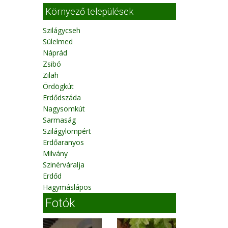
Környező települések
Szilágycseh
Sülelmed
Náprád
Zsibó
Zilah
Ördögkút
Erdődszáda
Nagysomkút
Sarmaság
Szilágylompért
Erdőaranyos
Milvány
Szinérváralja
Erdőd
Hagymáslápos
Fotók