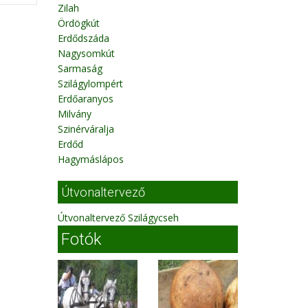
Zilah
Ördögkút
Erdődszáda
Nagysomkút
Sarmaság
Szilágylompért
Erdőaranyos
Milvány
Szinérváralja
Erdőd
Hagymáslápos
Útvonaltervező
Útvonaltervező Szilágycseh
Fotók