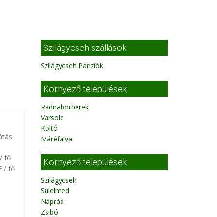
Szilágycseh szállások
Szilágycseh Panziók
Környező települések
Radnaborberek
Varsolc
Koltó
átás
Máréfalva
/ fő
Környező települések
 / fő
Szilágycseh
Sülelmed
Náprád
Zsibó