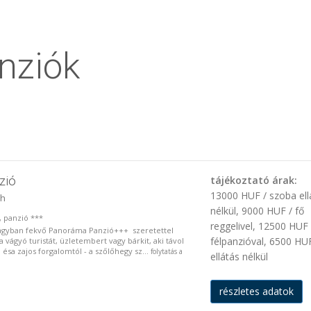
nziók
zió
tájékoztató árak:
13000 HUF / szoba ell
eh
nélkül, 9000 HUF / fő
, panzió ***
reggelivel, 12500 HUF 
ágyban fekvő Panoráma Panzió+++ szeretettel
félpanzióval, 6500 HUF
a vágyó turistát, üzletembert vagy bárkit, aki távol
ésa zajos forgalomtól - a szőlőhegy sz...
folytatás a
ellátás nélkül
részletes adatok