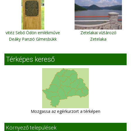
vitéz Sebő Ödön emlékműve
Zetelakai víztározó
Deáky Panzió Gímesbükk
Zetelaka
Térképes kereső
Mozgassa az egérkurzort a térképen
Környező települések