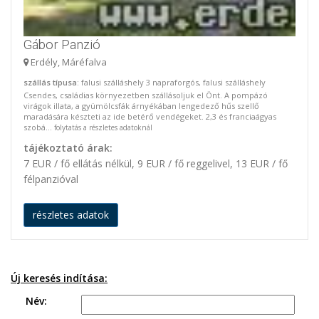
Gábor Panzió
Erdély, Máréfalva
szállás típusa
: falusi szálláshely 3 napraforgós, falusi szálláshely
Csendes, családias környezetben szállásoljuk el Önt. A pompázó
virágok illata, a gyümölcsfák árnyékában lengedező hűs szellő
maradására készteti az ide betérő vendégeket. 2,3 és franciaágyas
szobá...
folytatás a részletes adatoknál
tájékoztató árak:
7 EUR / fő ellátás nélkül, 9 EUR / fő reggelivel, 13 EUR / fő
félpanzióval
részletes adatok
Új keresés indítása:
Név: