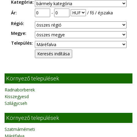
Kategória:
Ár:
-
/ fő / éjszaka
Régió:
Megye:
Település:
Környező települések
Radnaborberek
Kisszegyesd
Szilágycseh
Környező települések
Szatmárnémeti
Máréfalva