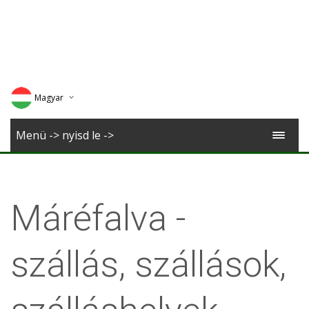
Magyar
Deutsch
Menü -> nyisd le ->
English
Romana
Máréfalva -
szállás, szállások,