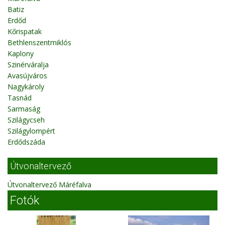
Batiz
Erdőd
Kőrispatak
Bethlenszentmiklós
Kaplony
Szinérváralja
Avasújváros
Nagykároly
Tasnád
Sarmaság
Szilágycseh
Szilágylompért
Erdődszáda
Útvonaltervező
Útvonaltervező Máréfalva
Fotók