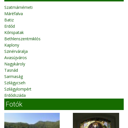
Szatmárnémeti
Máréfalva
Batiz
Erdőd
Kőrispatak
Bethlenszentmiklós
Kaplony
Szinérváralja
Avasújváros
Nagykároly
Tasnád
Sarmaság
Szilágycseh
Szilágylompért
Erdődszáda
Fotók