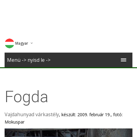
Magyar
Deutsch
Menü -> nyisd le ->
English
Romana
Fogda
Vajdahunyad várkastély
, készült: 2009. február 19., fotó:
Mokuspar