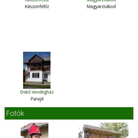
Kászonfeltíz
Magyarzsákod
Enikő Vendégház
Parajd
Fotók