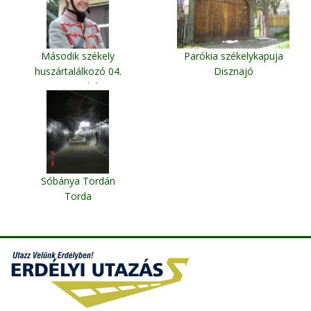
Második székely
Parókia székelykapuja
huszártalálkozó 04.
Disznajó
Szentegyháza
Sóbánya Tordán
Torda