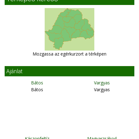
Mozgassa az egérkurzort a térképen
Ajánlat
Bátos
Vargyas
Bátos
Vargyas
Kászonfeltíz
Magyarzsákod