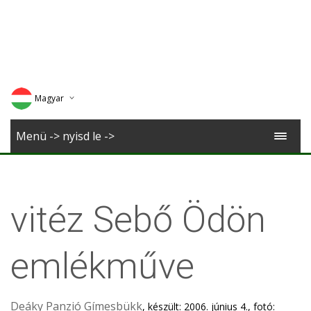
Magyar
Deutsch
Menü -> nyisd le ->
English
Romana
vitéz Sebő Ödön
emlékműve
Deáky Panzió Gímesbükk
, készült: 2006. június 4., fotó: