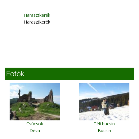
Harasztkerék
Harasztkerék
Fotók
Csúcsok
Téli bucsin
Déva
Bucsin