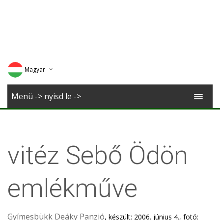
Magyar
Deutsch
Menü -> nyisd le ->
English
Romana
vitéz Sebő Ödön
emlékműve
Gyímesbükk Deáky Panzió
, készült: 2006. június 4., fotó: