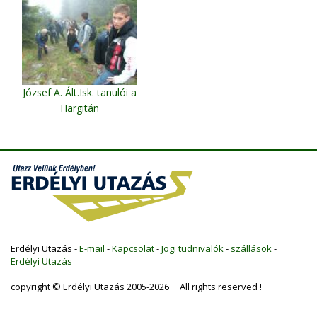
József A. Ált.Isk. tanulói a
Hargitán
CSicsói Hargita
Erdélyi Utazás -
E-mail
-
Kapcsolat
-
Jogi tudnivalók
-
szállások
-
Erdélyi Utazás
copyright © Erdélyi Utazás 2005-2026 All rights reserved !