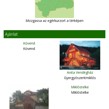
Mozgassa az egérkurzort a térképen
Ajánlat
Kövend
Kövend
Anita Vendégház
Gyergyószentmiklós
Miklóstelke
Miklóstelke