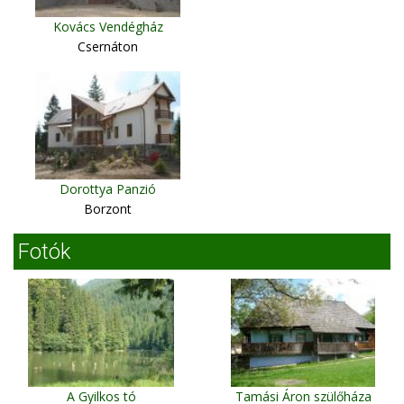
Kovács Vendégház
Csernáton
Dorottya Panzió
Borzont
Fotók
A Gyilkos tó
Tamási Áron szülőháza