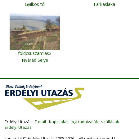
Gyilkos tó
Farkaslaka
földcsuszamlás2
Nyárád Selye
Erdélyi Utazás -
E-mail
-
Kapcsolat
-
Jogi tudnivalók
-
szállások
-
Erdélyi Utazás
copyright © Erdélyi Utazás 2005-2026 All rights reserved !