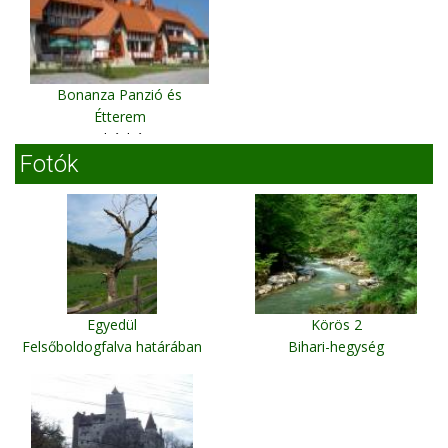
Bonanza Panzió és
Étterem
Andrásháza
Fotók
Egyedül
Körös 2
Felsőboldogfalva határában
Bihari-hegység