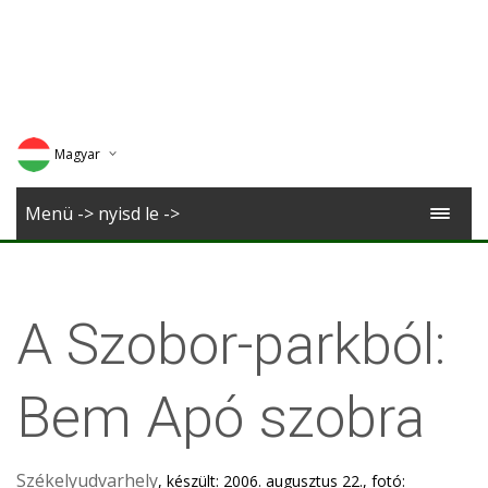
Magyar
Deutsch
Menü -> nyisd le ->
English
Romana
A Szobor-parkból:
Bem Apó szobra
Székelyudvarhely
, készült: 2006. augusztus 22., fotó: