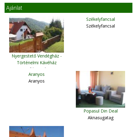
Ajánlat
Székelyfancsal
Székelyfancsal
Nyergestető Vendégház -
Történelmi Kávéház
Csíkkozmás
Aranyos
Aranyos
Popasul Din Deal
Aknasugatag