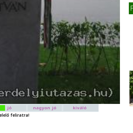
lelő feliratra!