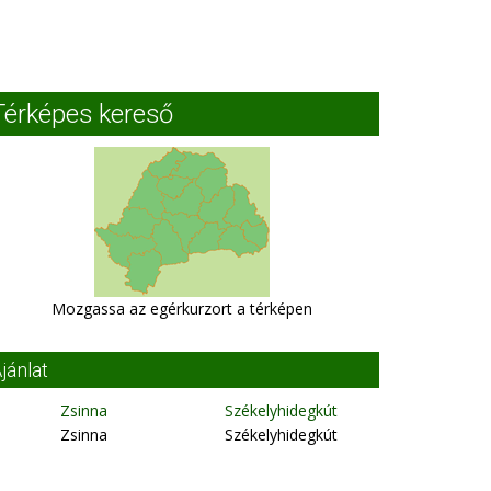
Térképes kereső
Mozgassa az egérkurzort a térképen
jánlat
Zsinna
Székelyhidegkút
Zsinna
Székelyhidegkút