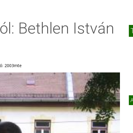
l: Bethlen István
otó: 2003mte
A