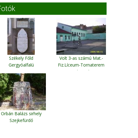
Fotók
Székely Főld
Volt 3-as számú Mat.-
Gergyóalfalú
Fiz.Líceum-Tornaterem
Kolozsvár
Orbán Balázs sirhely
Szejkefürdő