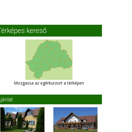
Térképes kereső
Mozgassa az egérkurzort a térképen
jánlat