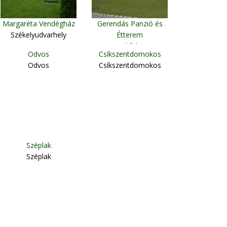
Margaréta Vendégház
Gerendás Panzió és
Székelyudvarhely
Étterem
Makfalva
Odvos
Csíkszentdomokos
Odvos
Csíkszentdomokos
Széplak
Széplak