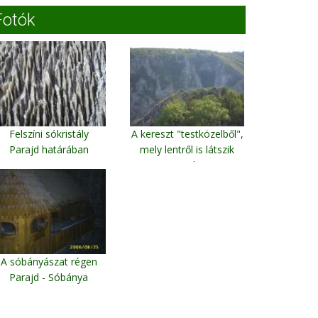
Fotók
Felszíni sókristály
A kereszt "testközelből",
Parajd határában
mely lentről is látszik
Torda
A sóbányászat régen
Parajd - Sóbánya