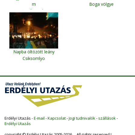
m
Boga völgye
Gyilkos-tó
Napba öltözött leány
Csiksomlyo
Erdélyi Utazás -
E-mail
-
Kapcsolat
-
Jogi tudnivalók
-
szállások
-
Erdélyi Utazás
copyright © Erdélyi Utazás 2005-2026 All rights reserved !