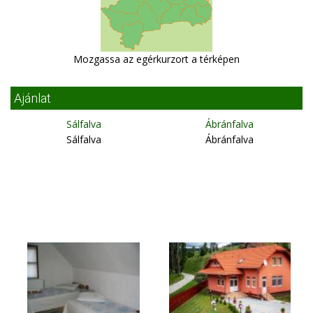
Mozgassa az egérkurzort a térképen
Ajánlat
Sálfalva
Ábránfalva
Sálfalva
Ábránfalva