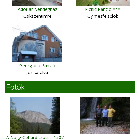
Adorján Vendégház
Picnic Panzió ***
Csíkszentimre
Gyimesfelsőlok
Georgiana Panzió
Jósikafalva
Fotók
A Nagy-Cohárd csúcs - 1507
...